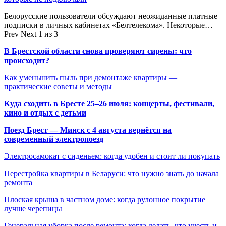
Белорусские пользователи обсуждают неожиданные платные
подписки в личных кабинетах «Белтелекома». Некоторые…
Prev
Next
1 из 3
В Брестской области снова проверяют сирены: что
происходит?
Как уменьшить пыль при демонтаже квартиры —
практические советы и методы
Куда сходить в Бресте 25–26 июля: концерты, фестивали,
кино и отдых с детьми
Поезд Брест — Минск с 4 августа вернётся на
современный электропоезд
Электросамокат с сиденьем: когда удобен и стоит ли покупать
Перестройка квартиры в Беларуси: что нужно знать до начала
ремонта
Плоская крыша в частном доме: когда рулонное покрытие
лучше черепицы
Генеральная уборка после ремонта: когда делать, что учесть и