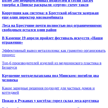
Более 200 неоформленных водителей и сотни тысяч
ущерба: в Пинске раскрыли «серую» схему такси
Коррупция как система: в Брестской области задержан
еще один директор мясокомбината
Леса на Брестчине почти полностью под ограничениями:
свободным остался один район
В Каменце 19 апреля пройдет фестиваль искусств «Наши
отражения»
Эффективный вывоз металлолома: как грамотно организовать
процесс
Топ-6 производителей изделий из медицинского пластика в
Беларуси
Крушение мотодельтаплана под Минском: погибли два
человека
Какие зарядные решения подходят для частных домов и
коттеджей
Пожар в Ружанах у костёла: горел склад леса-кругляка