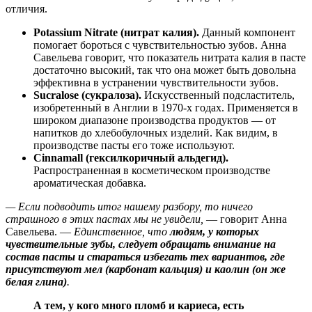
отличия.
Potassium Nitrate (нитрат калия).
Данный компонент
помогает бороться с чувствительностью зубов. Анна
Савельева говорит, что показатель нитрата калия в пасте
достаточно высокий, так что она может быть довольна
эффективна в устранении чувствительности зубов.
Sucralose (сукралоза).
Искусственный подсластитель,
изобретенный в Англии в 1970-х годах. Применяется в
широком диапазоне производства продуктов — от
напитков до хлебобулочных изделий. Как видим, в
производстве пасты его тоже используют.
Cinnamall (гексилкоричный альдегид).
Распространенная в косметическом производстве
ароматическая добавка.
— Если подводить итог нашему разбору, то ничего
страшного в этих пастах мы не увидели,
— говорит Анна
Савельева. —
Единственное, что
людям, у которых
чувствительные зубы, следует обращать внимание на
состав пасты и стараться избегать тех вариантов, где
присутствуют мел (карбонат кальция) и каолин (он же
белая глина)
.
А тем, у кого много пломб и кариеса, есть