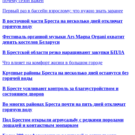
почему сезон важен
Первый раз в бассейн взрослому: что нужно знать заранее
В восточной части Бреста на несколько дней отключат
горячую воду
Фестиваль органной музыки Ars Magna Organi охватит
девять костелов Беларуси
В Брестской области резко наращивают закупки БПЛА
Что влияет на комфорт жизни в большом городе
Крупные районы Бреста на несколько дней останутся без
горячей воды
В Бресте усиливают контроль за благоустройством и
состоянием дворов
Во многих районах Бреста почти на пять дней отключат
горячую воду
Под Брестом открыли агроусадьбу с редкими породами
лошадей и контактным зоопарком