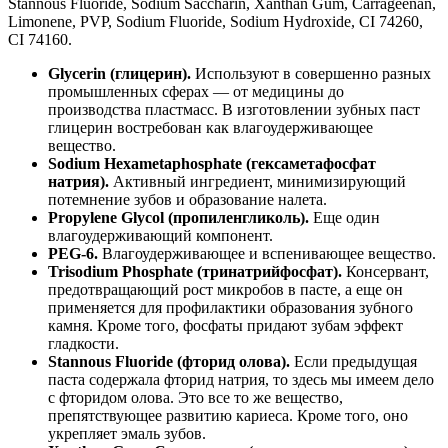
Stannous Fluoride, Sodium Saccharin, Xanthan Gum, Carrageenan,
Limonene, PVP, Sodium Fluoride, Sodium Hydroxide, CI 74260,
CI 74160.
Glycerin (глицерин).
Используют в совершенно разных
промышленных сферах — от медицины до
производства пластмасс. В изготовлении зубных паст
глицерин востребован как влагоудерживающее
вещество.
Sodium Hexametaphosphate (гексаметафосфат
натрия).
Активный ингредиент, минимизирующий
потемнение зубов и образование налета.
Propylene Glycol (пропиленгликоль).
Еще один
влагоудерживающий компонент.
PEG-6.
Влагоудерживающее и вспенивающее вещество.
Trisodium Phosphate (тринатрийфосфат).
Консервант,
предотвращающий рост микробов в пасте, а еще он
применяется для профилактики образования зубного
камня. Кроме того, фосфаты придают зубам эффект
гладкости.
Stannous Fluoride (фторид олова).
Если предыдущая
паста содержала фторид натрия, то здесь мы имеем дело
с фторидом олова. Это все то же вещество,
препятствующее развитию кариеса. Кроме того, оно
укрепляет эмаль зубов.