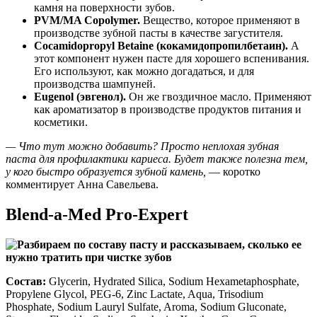
камня на поверхности зубов.
PVM/MA Copolymer.
Вещество, которое применяют в
производстве зубной пасты в качестве загустителя.
Cocamidopropyl Betaine (кокамидопропилбетаин).
А
этот компонент нужен пасте для хорошего вспенивания.
Его используют, как можно догадаться, и для
производства шампуней.
Eugenol (эвгенол).
Он же гвоздичное масло. Применяют
как ароматизатор в производстве продуктов питания и
косметики.
— Что тут можно добавить? Просто неплохая зубная
паста для профилактики кариеса. Будет также полезна тем,
у кого быстро образуется зубной камень,
— коротко
комментирует Анна Савельева.
Blend-a-Med Pro-Expert
Состав:
Glycerin, Hydrated Silica, Sodium Hexametaphosphate,
Propylene Glycol, PEG-6, Zinc Lactate, Aqua, Trisodium
Phosphate, Sodium Lauryl Sulfate, Aroma, Sodium Gluconate,