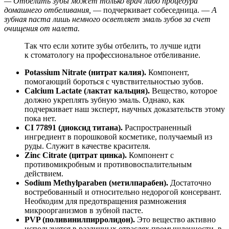
— Отбелить зубы может только врач либо процедура
домашнего отбеливания,
— подчеркивает собеседница. —
А
зубная паста лишь немного осветляет эмаль зубов за счет
очищения от налета.
Так что если хотите зубы отбелить, то лучше идти
к стоматологу на профессиональное отбеливание.
Potassium Nitrate (нитрат калия).
Компонент,
помогающий бороться с чувствительностью зубов.
Calcium Lactate (лактат кальция).
Вещество, которое
должно укреплять зубную эмаль. Однако, как
подчеркивает наш эксперт, научных доказательств этому
пока нет.
CI 77891 (диоксид титана).
Распространенный
ингредиент в порошковой косметике, получаемый из
руды. Служит в качестве красителя.
Zinc Citrate (цитрат цинка).
Компонент с
противомикробным и противовоспалительным
действием.
Sodium Methylparaben (метилпарабен).
Достаточно
востребованный и относительно недорогой консервант.
Необходим для предотвращения размножения
микроорганизмов в зубной пасте.
PVP (поливинилпирролидон).
Это вещество активно
используется в различных отраслях промышленности, в