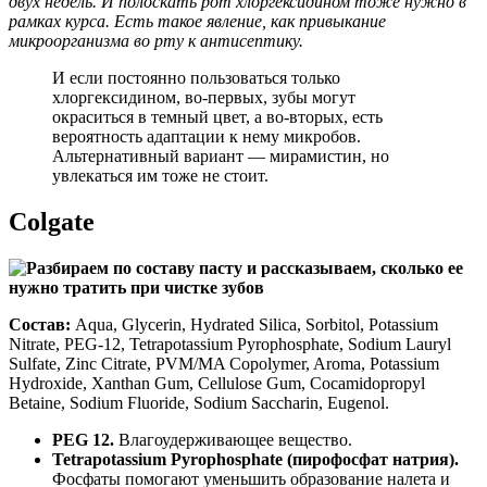
двух недель. И полоскать рот хлоргексидином тоже нужно в
рамках курса. Есть такое явление, как привыкание
микроорганизма во рту к антисептику.
И если постоянно пользоваться только
хлоргексидином, во-первых, зубы могут
окраситься в темный цвет, а во-вторых, есть
вероятность адаптации к нему микробов.
Альтернативный вариант — мирамистин, но
увлекаться им тоже не стоит.
Colgate
Состав:
Aqua, Glycerin, Hydrated Silica, Sorbitol, Potassium
Nitrate, PEG-12, Tetrapotassium Pyrophosphate, Sodium Lauryl
Sulfate, Zinc Citrate, PVM/MA Copolymer, Aroma, Potassium
Hydroxide, Xanthan Gum, Cellulose Gum, Cocamidopropyl
Betaine, Sodium Fluoride, Sodium Saccharin, Eugenol.
PEG 12.
Влагоудерживающее вещество.
Tetrapotassium Pyrophosphate (пирофосфат натрия).
Фосфаты помогают уменьшить образование налета и