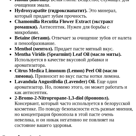
очищения эмали.
Hydroxyapatite (гидроксиапатит).
Это минерал,
который придает зубам прочность.
Chamomilla Recutita Flower Extract (экстракт
ромашки).
Антисептик. Нужен для борьбы с
микробами.
Betaine (бетаин).
Отвечает за очищение зубов от налета
и пенообразование.
Menthol (ментол).
Придает пасте мятный вкус.
Mentha Viridis (Spearmint) Leaf Oil (масло мяты).
Используется в качестве вкусовой добавки и
ароматизатора.
Citrus Medica Limonum (Lemon) Peel Oil (масло
лимона).
Привносит во вкус пасты нотки лимона.
Lavandula Angustifolia (Lavender) Oil.
Еще один
ароматизатор. Но, помимо этого, он может работать и
как антисептик.
2-Bromo-2-Nitropropane-1,3-diol (бронопол).
Консервант, который часто используется в белорусской
косметике. По поводу безопасности есть разные мнения,
но концентрация бронопола в этой пасте очень
невелика, и он никак негативно не повлияет на
состояние вашего здоровья.