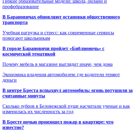
Гибкие образовательные модели: школа, онлайн и
профобразование
В Барановичах обновляют остановки общественного
транспорта
Учебная нагрузка и стресс: как современные сервисы
помогают школьникам
В городе Барановичи пройдет «Библионочь» с
космической тематикой
Почему мебель в магазине выглядит иначе, чем дома
Экономика владения автомобилем: где водители теряют
деньги
В центре Бреста вспыхнул автомобиль: огонь потушили за
считанные минуты
Сколько зубров в Беловежской пуще насчитали ученые и как
изменилась их численность за год
В Бресте ночью произошел пожар в квартире: что
известно?