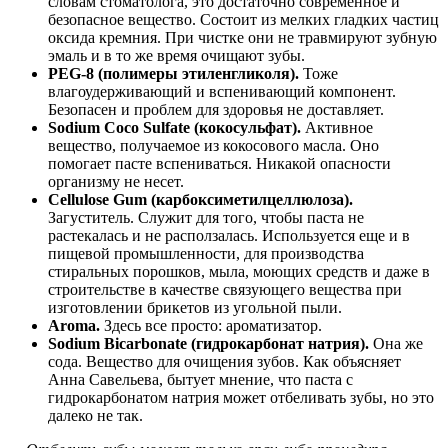
словам стоматолога, это достаточно современное и
безопасное вещество. Состоит из мелких гладких частиц
оксида кремния. При чистке они не травмируют зубную
эмаль и в то же время очищают зубы.
PEG-8 (полимеры этиленгликоля).
Тоже
влагоудерживающий и вспенивающий компонент.
Безопасен и проблем для здоровья не доставляет.
Sodium Coco Sulfate (кокосульфат).
Активное
вещество, получаемое из кокосового масла. Оно
помогает пасте вспениваться. Никакой опасности
организму не несет.
Cellulose Gum (карбоксиметилцеллюлоза).
Загуститель. Служит для того, чтобы паста не
растекалась и не расползалась. Используется еще и в
пищевой промышленности, для производства
стиральных порошков, мыла, моющих средств и даже в
строительстве в качестве связующего вещества при
изготовлении брикетов из угольной пыли.
Aroma.
Здесь все просто: ароматизатор.
Sodium Bicarbonate (гидрокарбонат натрия).
Она же
сода. Вещество для очищения зубов. Как объясняет
Анна Савельева, бытует мнение, что паста с
гидрокарбонатом натрия может отбеливать зубы, но это
далеко не так.