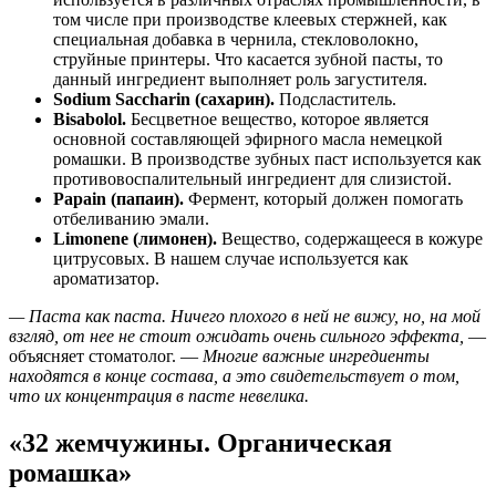
том числе при производстве клеевых стержней, как
специальная добавка в чернила, стекловолокно,
струйные принтеры. Что касается зубной пасты, то
данный ингредиент выполняет роль загустителя.
Sodium Saccharin (сахарин).
Подсластитель.
Bisabolol.
Бесцветное вещество, которое является
основной составляющей эфирного масла немецкой
ромашки. В производстве зубных паст используется как
противовоспалительный ингредиент для слизистой.
Papain (папаин).
Фермент, который должен помогать
отбеливанию эмали.
Limonene (лимонен).
Вещество, содержащееся в кожуре
цитрусовых. В нашем случае используется как
ароматизатор.
— Паста как паста. Ничего плохого в ней не вижу, но, на мой
взгляд, от нее не стоит ожидать очень сильного эффекта,
—
объясняет стоматолог. —
Многие важные ингредиенты
находятся в конце состава, а это свидетельствует о том,
что их концентрация в пасте невелика.
«32 жемчужины. Органическая
ромашка»