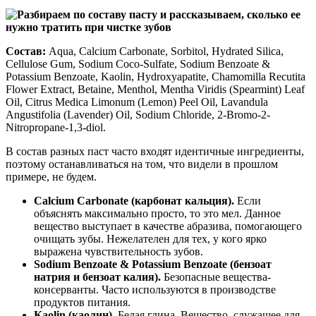
Состав:
Aqua, Calcium Carbonate, Sorbitol, Hydrated Silica,
Cellulose Gum, Sodium Coco-Sulfate, Sodium Benzoate &
Potassium Benzoate, Kaolin, Hydroxyapatite, Chamomilla Recutita
Flower Extract, Betaine, Menthol, Mentha Viridis (Spearmint) Leaf
Oil, Citrus Medica Limonum (Lemon) Peel Oil, Lavandula
Angustifolia (Lavender) Oil, Sodium Chloride, 2-Bromo-2-
Nitropropane-1,3-diol.
В состав разных паст часто входят идентичные ингредиенты,
поэтому останавливаться на том, что видели в прошлом
примере, не будем.
Calcium Carbonate (карбонат кальция).
Если
объяснять максимально просто, то это мел. Данное
вещество выступает в качестве абразива, помогающего
очищать зубы. Нежелателен для тех, у кого ярко
выражена чувствительность зубов.
Sodium Benzoate & Potassium Benzoate (бензоат
натрия и бензоат калия).
Безопасные вещества-
консерванты. Часто используются в производстве
продуктов питания.
Kaolin (каолин).
Белая глина. Вещество, служащее для