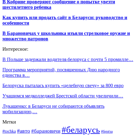
В Кобрине проверяют сообщение о попытке увезти
шестилетнего ребенка
Как купить или продать сайт в Беларуси: руководство и
особенности
В Барановичах у школьника изъяли стрелковое оружие и
множество патронов
Интересное:
В Польше задержали водителя-белоруса с почти 5 промилле…
Программа мероприятий, посвященных Дню народного
единства в…
Белоруска пыталась купить «целебную свечу» за 800 евро
Учащимся медколледжей Брестской области увеличили…
Лукашенко: в Беларуси не собираются объявлять
мобилизацию,…
Метки
#беларусь
#авто
#барановичи
#tochka
#берёза