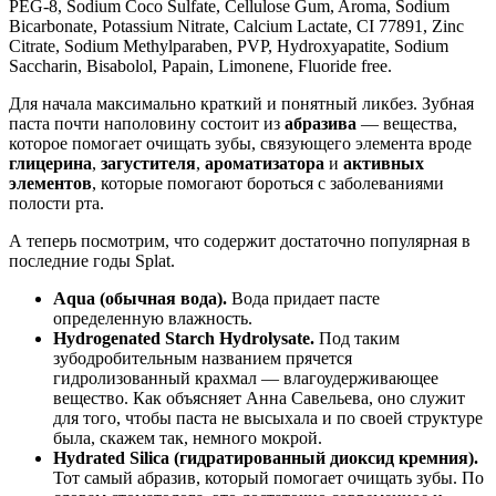
PEG-8, Sodium Coco Sulfate, Cellulose Gum, Aroma, Sodium
Bicarbonate, Potassium Nitrate, Calcium Lactate, CI 77891, Zinc
Citrate, Sodium Methylparaben, PVP, Hydroxyapatite, Sodium
Saccharin, Bisabolol, Papain, Limonene, Fluoride free.
Для начала максимально краткий и понятный ликбез. Зубная
паста почти наполовину состоит из
абразива
— вещества,
которое помогает очищать зубы, связующего элемента вроде
глицерина
,
загустителя
,
ароматизатора
и
активных
элементов
, которые помогают бороться с заболеваниями
полости рта.
А теперь посмотрим, что содержит достаточно популярная в
последние годы Splat.
Aqua (обычная вода).
Вода придает пасте
определенную влажность.
Hydrogenated Starch Hydrolysate.
Под таким
зубодробительным названием прячется
гидролизованный крахмал — влагоудерживающее
вещество. Как объясняет Анна Савельева, оно служит
для того, чтобы паста не высыхала и по своей структуре
была, скажем так, немного мокрой.
Hydrated Silica (гидратированный диоксид кремния).
Тот самый абразив, который помогает очищать зубы. По