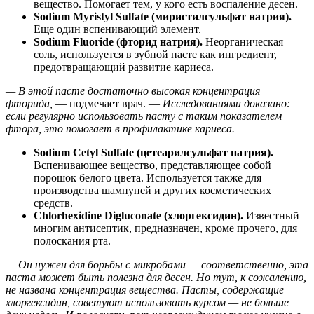
вещество. Помогает тем, у кого есть воспаление десен.
Sodium Myristyl Sulfate (миристилсульфат натрия).
Еще один вспенивающий элемент.
Sodium Fluoride (фторид натрия).
Неорганическая
соль, используется в зубной пасте как ингредиент,
предотвращающий развитие кариеса.
— В этой пасте достаточно высокая концентрация
фторида,
— подмечает врач. —
Исследованиями доказано:
если регулярно использовать пасту с таким показателем
фтора, это помогает в профилактике кариеса.
Sodium Cetyl Sulfate (цетеарилсульфат натрия).
Вспенивающее вещество, представляющее собой
порошок белого цвета. Используется также для
производства шампуней и других косметических
средств.
Chlorhexidine Digluconate (хлоргексидин).
Известный
многим антисептик, предназначен, кроме прочего, для
полоскания рта.
— Он нужен для борьбы с микробами — соответственно, эта
паста может быть полезна для десен. Но тут, к сожалению,
не названа концентрация вещества. Пасты, содержащие
хлоргексидин, советуют использовать курсом — не больше