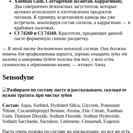
Xanthan Gum, Carrageenan (ксантан, каррагинан).
Два совершенно безопасных загустителя, которые
активно используют в изготовлении продуктов
питания. К примеру, ксантановую камедь мы уже
встречали, анализируя состав сосисок, а каррагинан — в
крабовых палочках.
CI 74260 и CI 74160.
Красители, придающие данной
пасте фирменную синюю расцветку.
— В этой пасте достаточно неплохой состав. Она должна
помочь для профилактики кариеса, хорошо очищать зубы от
налета и наверняка будет полезна для тех, у кого есть
склонность к образованию камня,
— итожит Анна.
Sensodyne
Состав:
Aqua, Sorbitol, Hydrated Silica, Glycerin, Potassium
Nitrate, Cocamidopropyl Betaine, Aroma, Zinc Citrate, Xanthan
Gum, Titanium Dioxide, Sodium Fluoride, Sodium Hydroxide,
Sodium Sacchanin, Sucralose, Limonene, Cinnamall, Eugenol.
Паста очень похожа по составу на предыдущие, но все же есть