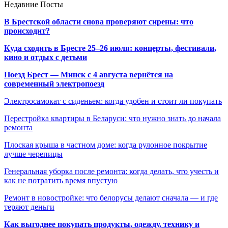
Недавние Посты
В Брестской области снова проверяют сирены: что
происходит?
Куда сходить в Бресте 25–26 июля: концерты, фестивали,
кино и отдых с детьми
Поезд Брест — Минск с 4 августа вернётся на
современный электропоезд
Электросамокат с сиденьем: когда удобен и стоит ли покупать
Перестройка квартиры в Беларуси: что нужно знать до начала
ремонта
Плоская крыша в частном доме: когда рулонное покрытие
лучше черепицы
Генеральная уборка после ремонта: когда делать, что учесть и
как не потратить время впустую
Ремонт в новостройке: что белорусы делают сначала — и где
теряют деньги
Как выгоднее покупать продукты, одежду, технику и