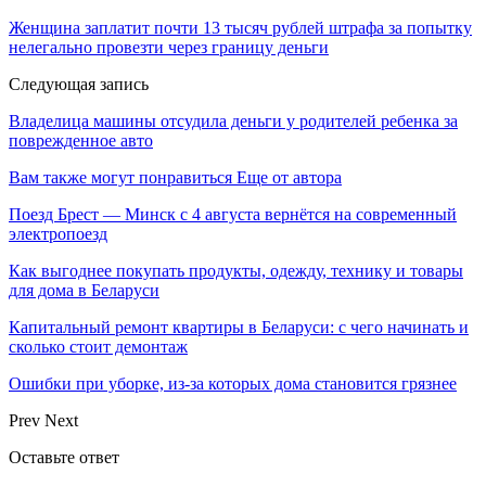
Женщина заплатит почти 13 тысяч рублей штрафа за попытку
нелегально провезти через границу деньги
Следующая запись
Владелица машины отсудила деньги у родителей ребенка за
поврежденное авто
Вам также могут понравиться
Еще от автора
Поезд Брест — Минск с 4 августа вернётся на современный
электропоезд
Как выгоднее покупать продукты, одежду, технику и товары
для дома в Беларуси
Капитальный ремонт квартиры в Беларуси: с чего начинать и
сколько стоит демонтаж
Ошибки при уборке, из-за которых дома становится грязнее
Prev
Next
Оставьте ответ