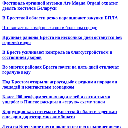
Фестиваль органной музыки Ars Magna Organi охватит
девять костелов Беларуси
В Брестской области резко наращивают закупки БПЛА
Что влияет на комфорт жизни в большом городе
Крупные районы Бреста на несколько дней останутся без
горячей воды
В Бресте усиливают контроль за благоустройством и
состоянием дворов
Во многих районах Бреста почти на пять дней отключат
горячую воду
Под Брестом открыли агроусадьбу с редкими породами
лошадей и контактным зоопарком
Более 200 неоформленных водителей и сотни тысяч
ущерба: в Пинске раскрыли «серую» схему такси
Коррупция как система: в Брестской области задержан
еще один директор мясокомбината
Леса на Брестчине почти полностью под ограничениями: