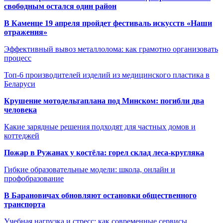
свободным остался один район
В Каменце 19 апреля пройдет фестиваль искусств «Наши
отражения»
Эффективный вывоз металлолома: как грамотно организовать
процесс
Топ-6 производителей изделий из медицинского пластика в
Беларуси
Крушение мотодельтаплана под Минском: погибли два
человека
Какие зарядные решения подходят для частных домов и
коттеджей
Пожар в Ружанах у костёла: горел склад леса-кругляка
Гибкие образовательные модели: школа, онлайн и
профобразование
В Барановичах обновляют остановки общественного
транспорта
Учебная нагрузка и стресс: как современные сервисы