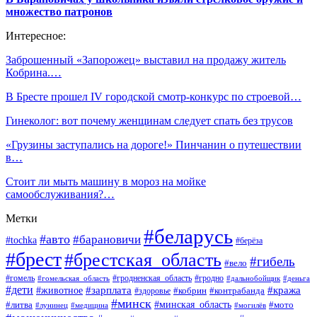
множество патронов
Интересное:
Заброшенный «Запорожец» выставил на продажу житель
Кобрина.…
В Бресте прошел IV городской смотр-конкурс по строевой…
Гинеколог: вот почему женщинам следует спать без трусов
«Грузины заступались на дороге!» Пинчанин о путешествии
в…
Стоит ли мыть машину в мороз на мойке
самообслуживания?…
Метки
#беларусь
#авто
#барановичи
#tochka
#берёза
#брест
#брестская_область
#гибель
#вело
#гродненская_область
#гомель
#гомельская_область
#гродно
#дальнобойщик
#деньга
#дети
#зарплата
#животное
#кража
#кобрин
#контрабанда
#здоровье
#минск
#минская_область
#литва
#мото
#лунинец
#медицина
#могилёв