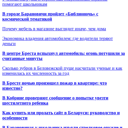
помогают школьникам
В городе Барановичи пройдет «Библионочь» с
космической тематикой
Почему мебель в магазине выглядит иначе, чем дома
Экономика владения автомобилем: где водители теряют
деньги
В центре Бреста вспыхнул автомобиль: огонь потушили за
считанные минуты
Сколько зубров в Беловежской пуще насчитали ученые и как
изменилась их численность за год
В Бресте ночью произошел пожар в квартире: что
известно?
В Кобрине проверяют сообщение о попытке увезти
шестилетнего ребенка
Как купить или продать сайт в Беларуси: руководство и
особенности
В Барановичах у школьника изъяли стрелковое оружие и