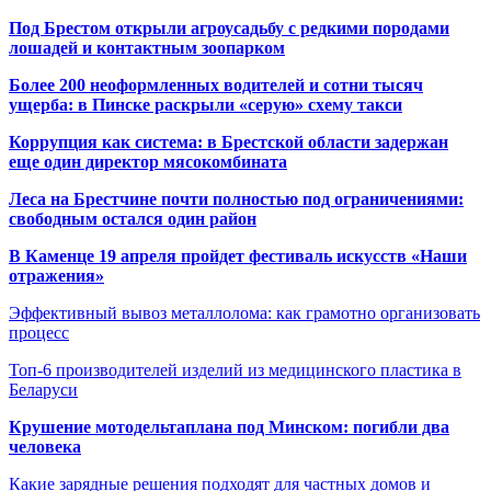
Под Брестом открыли агроусадьбу с редкими породами
лошадей и контактным зоопарком
Более 200 неоформленных водителей и сотни тысяч
ущерба: в Пинске раскрыли «серую» схему такси
Коррупция как система: в Брестской области задержан
еще один директор мясокомбината
Леса на Брестчине почти полностью под ограничениями:
свободным остался один район
В Каменце 19 апреля пройдет фестиваль искусств «Наши
отражения»
Эффективный вывоз металлолома: как грамотно организовать
процесс
Топ-6 производителей изделий из медицинского пластика в
Беларуси
Крушение мотодельтаплана под Минском: погибли два
человека
Какие зарядные решения подходят для частных домов и