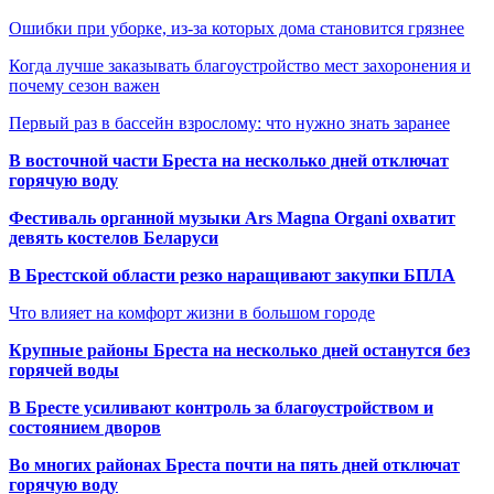
Ошибки при уборке, из-за которых дома становится грязнее
Когда лучше заказывать благоустройство мест захоронения и
почему сезон важен
Первый раз в бассейн взрослому: что нужно знать заранее
В восточной части Бреста на несколько дней отключат
горячую воду
Фестиваль органной музыки Ars Magna Organi охватит
девять костелов Беларуси
В Брестской области резко наращивают закупки БПЛА
Что влияет на комфорт жизни в большом городе
Крупные районы Бреста на несколько дней останутся без
горячей воды
В Бресте усиливают контроль за благоустройством и
состоянием дворов
Во многих районах Бреста почти на пять дней отключат
горячую воду