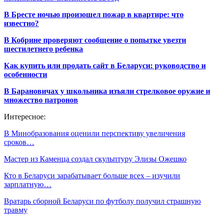
В Бресте ночью произошел пожар в квартире: что
известно?
В Кобрине проверяют сообщение о попытке увезти
шестилетнего ребенка
Как купить или продать сайт в Беларуси: руководство и
особенности
В Барановичах у школьника изъяли стрелковое оружие и
множество патронов
Интересное:
В Минобразования оценили перспективу увеличения
сроков…
Мастер из Каменца создал скульптуру Элизы Ожешко
Кто в Беларуси зарабатывает больше всех – изучили
зарплатную…
Вратарь сборной Беларуси по футболу получил страшную
травму