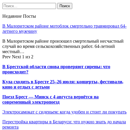
Недавние Посты
В Малоритском районе мотоблок смертельно травмировал 64-
летнего мужчину
В Малоритском районе произошел смертельный несчастный
случай во время сельскохозяйственных работ. 64-летний
местный…
Prev
Next
1 из 2
В Брестской области снова проверяют сирены: что
происходит?
Куда сходить в Бресте 25–26 июля: концерты, фестивали,
кино и отдых с детьми
Поезд Брест — Минск с 4 августа вернётся на
современный электропоезд
Электросамокат с сиденьем: когда удобен и стоит ли покупать
Перестройка квартиры в Беларуси: что нужно знать до начала
ремонта