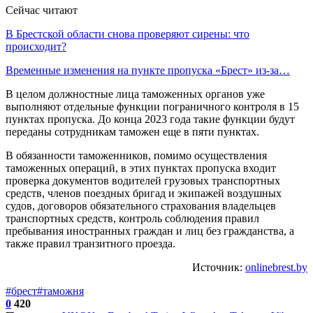
Сейчас читают
В Брестской области снова проверяют сирены: что
происходит?
Временные изменения на пункте пропуска «Брест» из-за…
В целом должностные лица таможенных органов уже
выполняют отдельные функции пограничного контроля в 15
пунктах пропуска. До конца 2023 года такие функции будут
переданы сотрудникам таможен еще в пяти пунктах.
В обязанности таможенников, помимо осуществления
таможенных операций, в этих пунктах пропуска входит
проверка документов водителей грузовых транспортных
средств, членов поездных бригад и экипажей воздушных
судов, договоров обязательного страхования владельцев
транспортных средств, контроль соблюдения правил
пребывания иностранных граждан и лиц без гражданства, а
также правил транзитного проезда.
Источник:
onlinebrest.by
#брест
#таможня
0
420