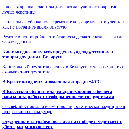
Плоская крыша в частном доме: когда рулонное покрытие
лучше черепицы
Генеральная уборка после ремонта: когда делать, что учесть и
как не потратить время впустую
Ремонт в новостройке: что белорусы делают сначала — и где
теряют деньги
Как выгоднее покупать продукты, одежду, технику и
товары для дома в Беларуси
Капитальный ремонт квартиры в Беларуси: с чего начинать и
сколько стоит демонтаж
В Бресте ожидается аномальная жара до +40°C
В Брестской области владельца похоронного бизнеса
наказали за работу с неоформленными сотрудниками
Cosmet.Info: портал о косметологии, эстетической медицине и
профессиональном уходе
Осужденный за грабеж оказался на свободе и через месяц
убил гражданскую жену