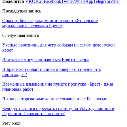
Поделится
VK
OK.ru
Facebook
Twitter
WhatsApp
Telegram
Viber
Предыдущая запись
Оркестр Белгосфилармонии откроет «Январские
музыкальные вечера» в Бресте
Следующая запись
Ученые выяснили, для чего собакам на самом деле нужен
хвост
Вам также могут понравиться
Еще от автора
В Брестской области снова проверяют сирены: что
происходит?
Временные изменения на пункте пропуска «Брест» из-за
плановых работ
Литва расторгла таможенное соглашение с Беларусью
Белорус пытался переехать границу на Volvo, угнанной в
Германии. Сколько такая стоит?
Prev
Next