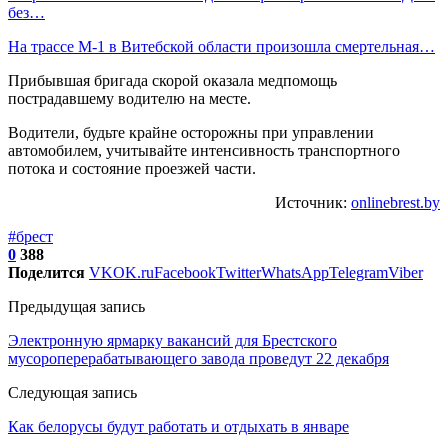
без…
На трассе М-1 в Витебской области произошла смертельная…
Прибывшая бригада скорой оказала медпомощь
пострадавшему водителю на месте.
Водители, будьте крайне осторожны при управлении
автомобилем, учитывайте интенсивность транспортного
потока и состояние проезжей части.
Источник:
onlinebrest.by
#брест
0
388
Поделится
VK
OK.ru
Facebook
Twitter
WhatsApp
Telegram
Viber
Предыдущая запись
Электронную ярмарку вакансий для Брестского
мусороперерабатывающего завода проведут 22 декабря
Следующая запись
Как белорусы будут работать и отдыхать в январе