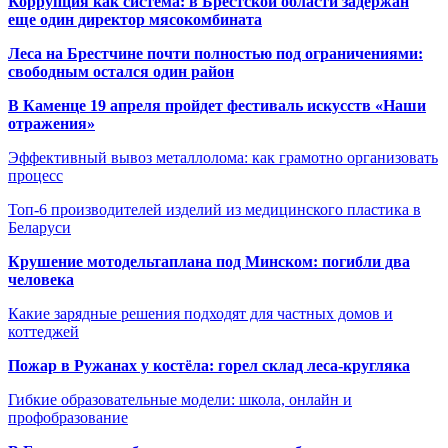
Коррупция как система: в Брестской области задержан
еще один директор мясокомбината
Леса на Брестчине почти полностью под ограничениями:
свободным остался один район
В Каменце 19 апреля пройдет фестиваль искусств «Наши
отражения»
Эффективный вывоз металлолома: как грамотно организовать
процесс
Топ-6 производителей изделий из медицинского пластика в
Беларуси
Крушение мотодельтаплана под Минском: погибли два
человека
Какие зарядные решения подходят для частных домов и
коттеджей
Пожар в Ружанах у костёла: горел склад леса-кругляка
Гибкие образовательные модели: школа, онлайн и
профобразование