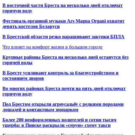
В восточной части Бреста на несколько дней отключат
горячую воду
Фестиваль органной музыки Ars Magna Organi охватит
девять костелов Беларуси
В Брестской области резко наращивают закупки БПЛА
Что влияет на комфорт жизни в большом городе
Крупные районы Бреста на несколько дней останутся без
горячей воды
В Бресте усиливают контроль за благоустройством и
состоянием дворов
Во многих районах Бреста почти на пять дней отключат
горячую воду
Под Брестом открыли агроусадьбу с редкими породами
лошадей и контактным зоопарком
Более 200 неоформленных водителей и сотни тысяч
ущерба: в Пинске раскрыли «серую» схему такси