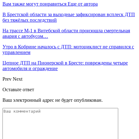
Вам также могут понравиться
Еще от автора
В Брестской области за выходные зафиксирован всплеск ДТП
без тяжёлых последствий
На трассе М-1 в Витебской области произошла смертельная
авария с автобусом…
Утро в Кобрине началось с ДТП: мотоциклист не справился с
управлением
Цепное ДТП на Пионерской в Бресте: повреждены четыре
автомобиля и ограждение
Prev
Next
Оставьте ответ
Ваш электронный адрес не будет опубликован.