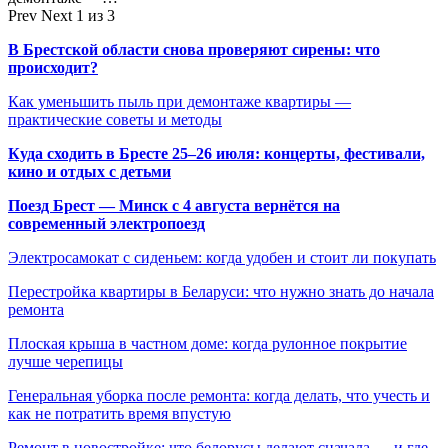
Prev
Next
1 из 3
В Брестской области снова проверяют сирены: что
происходит?
Как уменьшить пыль при демонтаже квартиры —
практические советы и методы
Куда сходить в Бресте 25–26 июля: концерты, фестивали,
кино и отдых с детьми
Поезд Брест — Минск с 4 августа вернётся на
современный электропоезд
Электросамокат с сиденьем: когда удобен и стоит ли покупать
Перестройка квартиры в Беларуси: что нужно знать до начала
ремонта
Плоская крыша в частном доме: когда рулонное покрытие
лучше черепицы
Генеральная уборка после ремонта: когда делать, что учесть и
как не потратить время впустую
Ремонт в новостройке: что белорусы делают сначала — и где