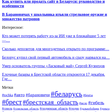
Как купить или продать сайт в Беларуси: руководство и
особенности
В Барановичах у школьника изъяли стрелковое оружие и
множество патронов
Интересное:
Кто может потерять работу из-за ИИ уже в ближайшие 5 лет
—…
Сколько депозитов для многодетных открыто по программе…
Белорус купил свой первый автомобиль и сразу нарвался на…
Умер основатель группы «Ласковый май» Сергей Кузнецов
Елочные базары в Брестской области откроются 17 декабря.
Где…
Метки
#беларусь
#авто
#барановичи
#tochka
#берёза
#брест
#брестская_область
#гибель
#вело
#гродненская_область
#гомель
#гомельская_область
#гродно
#дальнобойщик
#деньга