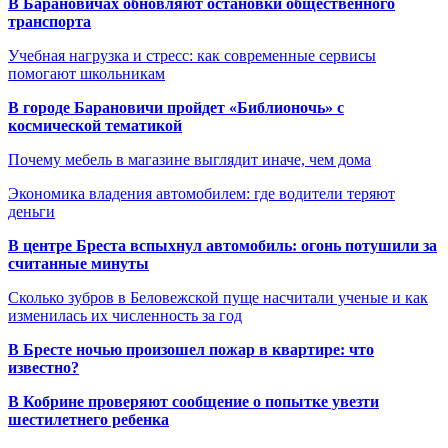
В Барановичах обновляют остановки общественного
транспорта
Учебная нагрузка и стресс: как современные сервисы
помогают школьникам
В городе Барановичи пройдет «Библионочь» с
космической тематикой
Почему мебель в магазине выглядит иначе, чем дома
Экономика владения автомобилем: где водители теряют
деньги
В центре Бреста вспыхнул автомобиль: огонь потушили за
считанные минуты
Сколько зубров в Беловежской пуще насчитали ученые и как
изменилась их численность за год
В Бресте ночью произошел пожар в квартире: что
известно?
В Кобрине проверяют сообщение о попытке увезти
шестилетнего ребенка