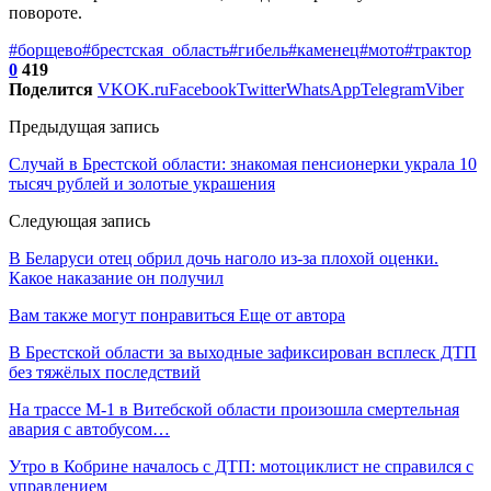
повороте.
#борщево
#брестская_область
#гибель
#каменец
#мото
#трактор
0
419
Поделится
VK
OK.ru
Facebook
Twitter
WhatsApp
Telegram
Viber
Предыдущая запись
Случай в Брестской области: знакомая пенсионерки украла 10
тысяч рублей и золотые украшения
Следующая запись
В Беларуси отец обрил дочь наголо из-за плохой оценки.
Какое наказание он получил
Вам также могут понравиться
Еще от автора
В Брестской области за выходные зафиксирован всплеск ДТП
без тяжёлых последствий
На трассе М-1 в Витебской области произошла смертельная
авария с автобусом…
Утро в Кобрине началось с ДТП: мотоциклист не справился с
управлением