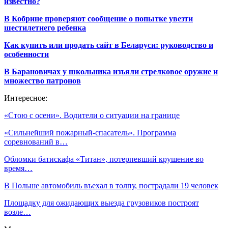
известно?
В Кобрине проверяют сообщение о попытке увезти
шестилетнего ребенка
Как купить или продать сайт в Беларуси: руководство и
особенности
В Барановичах у школьника изъяли стрелковое оружие и
множество патронов
Интересное:
«Стою с осени». Водители о ситуации на границе
«Сильнейший пожарный-спасатель». Программа
соревнований в…
Обломки батискафа «Титан», потерпевший крушение во
время…
В Польше автомобиль въехал в толпу, пострадали 19 человек
Площадку для ожидающих выезда грузовиков построят
возле…