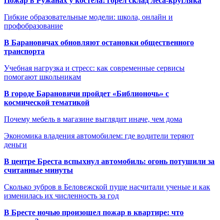
Пожар в Ружанах у костёла: горел склад леса-кругляка
Гибкие образовательные модели: школа, онлайн и
профобразование
В Барановичах обновляют остановки общественного
транспорта
Учебная нагрузка и стресс: как современные сервисы
помогают школьникам
В городе Барановичи пройдет «Библионочь» с
космической тематикой
Почему мебель в магазине выглядит иначе, чем дома
Экономика владения автомобилем: где водители теряют
деньги
В центре Бреста вспыхнул автомобиль: огонь потушили за
считанные минуты
Сколько зубров в Беловежской пуще насчитали ученые и как
изменилась их численность за год
В Бресте ночью произошел пожар в квартире: что