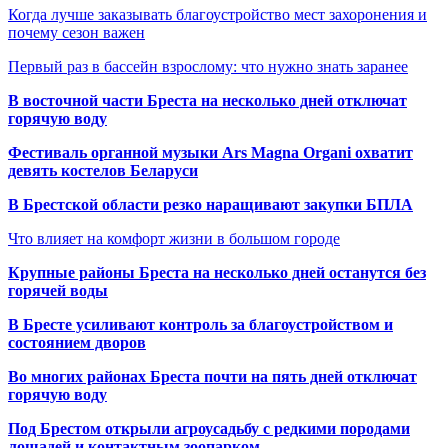
Когда лучше заказывать благоустройство мест захоронения и
почему сезон важен
Первый раз в бассейн взрослому: что нужно знать заранее
В восточной части Бреста на несколько дней отключат
горячую воду
Фестиваль органной музыки Ars Magna Organi охватит
девять костелов Беларуси
В Брестской области резко наращивают закупки БПЛА
Что влияет на комфорт жизни в большом городе
Крупные районы Бреста на несколько дней останутся без
горячей воды
В Бресте усиливают контроль за благоустройством и
состоянием дворов
Во многих районах Бреста почти на пять дней отключат
горячую воду
Под Брестом открыли агроусадьбу с редкими породами
лошадей и контактным зоопарком