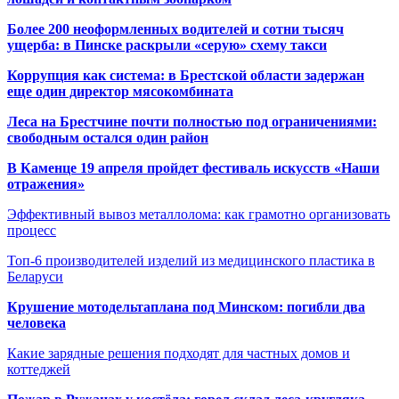
Более 200 неоформленных водителей и сотни тысяч
ущерба: в Пинске раскрыли «серую» схему такси
Коррупция как система: в Брестской области задержан
еще один директор мясокомбината
Леса на Брестчине почти полностью под ограничениями:
свободным остался один район
В Каменце 19 апреля пройдет фестиваль искусств «Наши
отражения»
Эффективный вывоз металлолома: как грамотно организовать
процесс
Топ-6 производителей изделий из медицинского пластика в
Беларуси
Крушение мотодельтаплана под Минском: погибли два
человека
Какие зарядные решения подходят для частных домов и
коттеджей