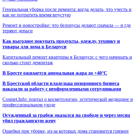
Генеральная уборка после ремонта: когда делать, что учесть и
как не потратить время впустую
Ремонт в новостройке: что белорусы делают сначала — и где
теряют деньги
Как выгоднее покупать продукты, одежду, технику и
товары для дома в Беларуси
Капитальный ремонт квартиры в Беларуси: с чего начинать и
сколько стоит демонтаж
В Бресте ожидается аномальная жара до +40°C
В Брестской области владельца похоронного бизнеса
наказали за работу с неоформленными сотрудниками
Cosmet.Info: портал о косметологии, эстетической медицине и
профессиональном уходе
Осужденный за грабеж оказался на свободе и через месяц
убил гражданскую жену
Ошибки при уборке, из-за которых дома становится грязнее