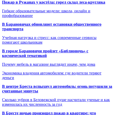
Пожар в Ружанах у костёла: горел склад леса-кругляка
Гибкие образовательные модели: школа, онлайн и
профобразование
В Барановичах обновляют остановки общественного
транспорта
Учебная нагрузка и стресс: как современные сервисы
помогают школьникам
В городе Барановичи пройдет «Библионочь» с
космической тематикой
Почему мебель в магазине выглядит иначе, чем дома
Экономика владения автомобилем: где водители теряют
деньги
В центре Бреста вспыхнул автомобиль: огонь потушили за
считанные минуты
Сколько зубров в Беловежской пуще насчитали ученые и как
изменилась их численность за год
В Бресте ночью произошел пожар в квартире: что