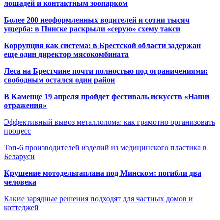
лошадей и контактным зоопарком
Более 200 неоформленных водителей и сотни тысяч
ущерба: в Пинске раскрыли «серую» схему такси
Коррупция как система: в Брестской области задержан
еще один директор мясокомбината
Леса на Брестчине почти полностью под ограничениями:
свободным остался один район
В Каменце 19 апреля пройдет фестиваль искусств «Наши
отражения»
Эффективный вывоз металлолома: как грамотно организовать
процесс
Топ-6 производителей изделий из медицинского пластика в
Беларуси
Крушение мотодельтаплана под Минском: погибли два
человека
Какие зарядные решения подходят для частных домов и
коттеджей