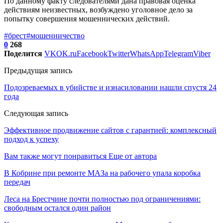
По данному факту следователями дана правовая оценка
действиям неизвестных, возбуждено уголовное дело за
попытку совершения мошеннических действий.
#брест
#мошенничество
0
268
Поделится
VK
OK.ru
Facebook
Twitter
WhatsApp
Telegram
Viber
Предыдущая запись
Подозреваемых в убийстве и изнасиловании нашли спустя 24
года
Следующая запись
Эффективное продвижение сайтов с гарантией: комплексный
подход к успеху
Вам также могут понравиться
Еще от автора
В Кобрине при ремонте МАЗа на рабочего упала коробка
передач
Леса на Брестчине почти полностью под ограничениями:
свободным остался один район