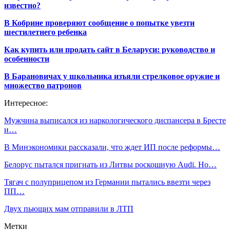
известно?
В Кобрине проверяют сообщение о попытке увезти
шестилетнего ребенка
Как купить или продать сайт в Беларуси: руководство и
особенности
В Барановичах у школьника изъяли стрелковое оружие и
множество патронов
Интересное:
Мужчина выписался из наркологического диспансера в Бресте
и…
В Минэкономики рассказали, что ждет ИП после реформы…
Белорус пытался пригнать из Литвы роскошную Audi. Но…
Тягач с полуприцепом из Германии пытались ввезти через
ПП…
Двух пьющих мам отправили в ЛТП
Метки