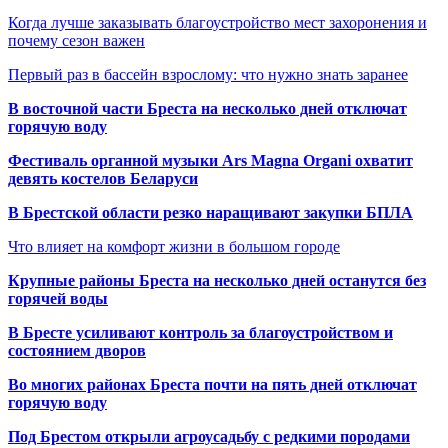
Когда лучше заказывать благоустройство мест захоронения и
почему сезон важен
Первый раз в бассейн взрослому: что нужно знать заранее
В восточной части Бреста на несколько дней отключат
горячую воду
Фестиваль органной музыки Ars Magna Organi охватит
девять костелов Беларуси
В Брестской области резко наращивают закупки БПЛА
Что влияет на комфорт жизни в большом городе
Крупные районы Бреста на несколько дней останутся без
горячей воды
В Бресте усиливают контроль за благоустройством и
состоянием дворов
Во многих районах Бреста почти на пять дней отключат
горячую воду
Под Брестом открыли агроусадьбу с редкими породами