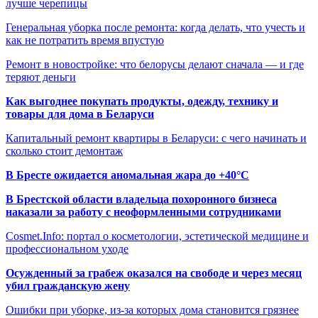
лучше черепицы
Генеральная уборка после ремонта: когда делать, что учесть и
как не потратить время впустую
Ремонт в новостройке: что белорусы делают сначала — и где
теряют деньги
Как выгоднее покупать продукты, одежду, технику и
товары для дома в Беларуси
Капитальный ремонт квартиры в Беларуси: с чего начинать и
сколько стоит демонтаж
В Бресте ожидается аномальная жара до +40°C
В Брестской области владельца похоронного бизнеса
наказали за работу с неоформленными сотрудниками
Cosmet.Info: портал о косметологии, эстетической медицине и
профессиональном уходе
Осужденный за грабеж оказался на свободе и через месяц
убил гражданскую жену
Ошибки при уборке, из-за которых дома становится грязнее