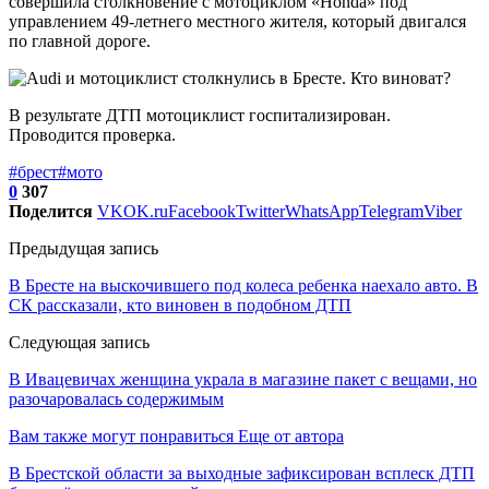
совершила столкновение с мотоциклом «Honda» под
управлением 49-летнего местного жителя, который двигался
по главной дороге.
В результате ДТП мотоциклист госпитализирован.
Проводится проверка.
#брест
#мото
0
307
Поделится
VK
OK.ru
Facebook
Twitter
WhatsApp
Telegram
Viber
Предыдущая запись
В Бресте на выскочившего под колеса ребенка наехало авто. В
СК рассказали, кто виновен в подобном ДТП
Следующая запись
В Ивацевичах женщина украла в магазине пакет с вещами, но
разочаровалась содержимым
Вам также могут понравиться
Еще от автора
В Брестской области за выходные зафиксирован всплеск ДТП