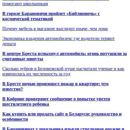
помогают школьникам
В городе Барановичи пройдет «Библионочь» с
космической тематикой
Почему мебель в магазине выглядит иначе, чем дома
Экономика владения автомобилем: где водители теряют
деньги
В центре Бреста вспыхнул автомобиль: огонь потушили за
считанные минуты
Сколько зубров в Беловежской пуще насчитали ученые и как
изменилась их численность за год
В Бресте ночью произошел пожар в квартире: что
известно?
В Кобрине проверяют сообщение о попытке увезти
шестилетнего ребенка
Как купить или продать сайт в Беларуси: руководство и
особенности
В Барановичах у школьника изъяли стрелковое оружие и