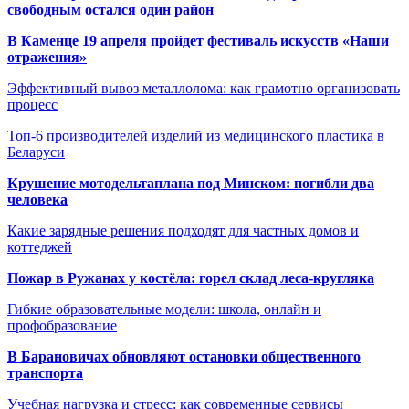
свободным остался один район
В Каменце 19 апреля пройдет фестиваль искусств «Наши
отражения»
Эффективный вывоз металлолома: как грамотно организовать
процесс
Топ-6 производителей изделий из медицинского пластика в
Беларуси
Крушение мотодельтаплана под Минском: погибли два
человека
Какие зарядные решения подходят для частных домов и
коттеджей
Пожар в Ружанах у костёла: горел склад леса-кругляка
Гибкие образовательные модели: школа, онлайн и
профобразование
В Барановичах обновляют остановки общественного
транспорта
Учебная нагрузка и стресс: как современные сервисы