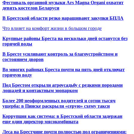
Фестиваль органной музыки Ars Magna Organi охватит
девять костелов Беларуси
В Брестской области резко наращивают закупки БПЛА
Что влияет на комфорт жизни в большом городе
Крупные районы Бреста на несколько дней останутся без
горячей воды
В Бресте усиливают контроль за благоустройством и
состоянием дворов
Во многих районах Бреста почти на пять дней отключат
горячую воду
Под Брестом открыли агроусадьбу с редкими породами
лошадей и контактным зоопарком
Более 200 неоформленных водителей и сотни тысяч
ущерба: в Пинске раскрыли «серую» схему такси
Коррупция как система: в Брестской области задержан
еще один директор мясокомбината
Леса на Брестчине почти полностью под ограничениями: