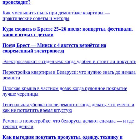
происходит?
Как уменьшить пыль при демонтаже квартиры —
практические советы и методы
Куда сходить в Бресте 25–26 июля: концерты, фестивали,
кино и отдых с детьми
Поезд Брест — Минск с 4 августа вернётся на
современный электропоезд
Электросамокат с сиденьем: когда удобен и стоит ли покупать
Перестройка квартиры в Беларуси: что нужно знать до начала
ремонта
Плоская крыша в частном доме: когда рулонное покрытие
лучше черепицы
Генеральная уборка после ремонта: когда делать, что учесть и
как не потратить время впустую
Ремонт в новостройке: что белорусы делают сначала — и где
теряют деньги
Как выгоднее покупать продукты, одежду, технику и