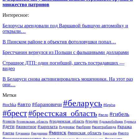
множество патронов
Интересное:
Белорусы арендовали под Варшавой бывшую автомойку и
открыли…
В Пинском районе в объектив фотоловушки попал…
Брестчанин вернулся из Польши с фальшивыми долларами
Страшное ДТП: один погибший, шесть пострадавших —
видео
В Беларуси снова активизировались мошенники. На этот раз
они…
Метки
#беларусь
#авто
#барановичи
#tochka
#берёза
#брест
#брестская_область
#гибель
#вело
#гродненская_область
#гомель
#гомельская_область
#гродно
#дальнобойщик
#деньга
#дети
#зарплата
#животное
#кража
#кобрин
#контрабанда
#здоровье
#минск
#минская_область
#литва
#мото
#лунинец
#медицина
#могилёв
#мошенничество
#новости