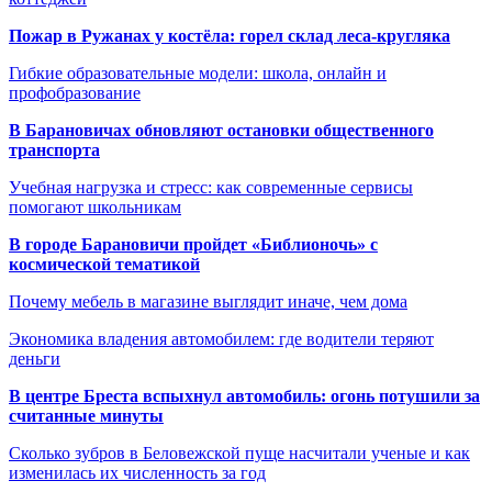
Пожар в Ружанах у костёла: горел склад леса-кругляка
Гибкие образовательные модели: школа, онлайн и
профобразование
В Барановичах обновляют остановки общественного
транспорта
Учебная нагрузка и стресс: как современные сервисы
помогают школьникам
В городе Барановичи пройдет «Библионочь» с
космической тематикой
Почему мебель в магазине выглядит иначе, чем дома
Экономика владения автомобилем: где водители теряют
деньги
В центре Бреста вспыхнул автомобиль: огонь потушили за
считанные минуты
Сколько зубров в Беловежской пуще насчитали ученые и как
изменилась их численность за год