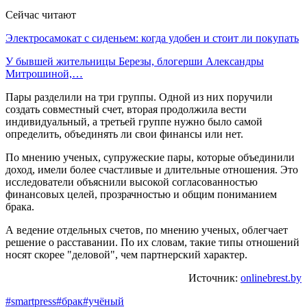
Сейчас читают
Электросамокат с сиденьем: когда удобен и стоит ли покупать
У бывшей жительницы Березы, блогерши Александры
Митрошиной,…
Пары разделили на три группы. Одной из них поручили
создать совместный счет, вторая продолжила вести
индивидуальный, а третьей группе нужно было самой
определить, объединять ли свои финансы или нет.
По мнению ученых, супружеские пары, которые объединили
доход, имели более счастливые и длительные отношения. Это
исследователи объяснили высокой согласованностью
финансовых целей, прозрачностью и общим пониманием
брака.
А ведение отдельных счетов, по мнению ученых, облегчает
решение о расставании. По их словам, такие типы отношений
носят скорее "деловой", чем партнерский характер.
Источник:
onlinebrest.by
#smartpress
#брак
#учёный