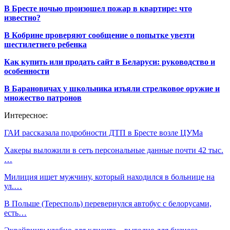
В Бресте ночью произошел пожар в квартире: что
известно?
В Кобрине проверяют сообщение о попытке увезти
шестилетнего ребенка
Как купить или продать сайт в Беларуси: руководство и
особенности
В Барановичах у школьника изъяли стрелковое оружие и
множество патронов
Интересное:
ГАИ рассказала подробности ДТП в Бресте возле ЦУМа
Хакеры выложили в сеть персональные данные почти 42 тыс.
…
Милиция ищет мужчину, который находился в больнице на
ул.…
В Польше (Тересполь) перевернулся автобус с белорусами,
есть…