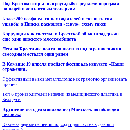
Под Брестом открыли агроусадьбу с редкими породами
лошадей и контактным зоопарком
Более 200 неоформленных водителей и сотни тысяч
ущерба: в Пинске раскрыли «серую» схему такси
Коррупция как система: в Брестской области задержан
еще один директор мясокомбината
Леса на Брестчине почти полностью под ограничениями:
свободным остался один район
В Каменце 19 апреля пройдет фестиваль искусств «Наши
отражения»
Эффективный вывоз металлолома: как грамотно организовать
процесс
Топ-6 производителей изделий из медицинского пластика в
Беларуси
Крушение мотодельтаплана под Минском: погибли два
человека
Какие зарядные решения подходят для частных домов и
коттеджей