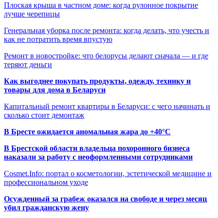
Плоская крыша в частном доме: когда рулонное покрытие
лучше черепицы
Генеральная уборка после ремонта: когда делать, что учесть и
как не потратить время впустую
Ремонт в новостройке: что белорусы делают сначала — и где
теряют деньги
Как выгоднее покупать продукты, одежду, технику и
товары для дома в Беларуси
Капитальный ремонт квартиры в Беларуси: с чего начинать и
сколько стоит демонтаж
В Бресте ожидается аномальная жара до +40°C
В Брестской области владельца похоронного бизнеса
наказали за работу с неоформленными сотрудниками
Cosmet.Info: портал о косметологии, эстетической медицине и
профессиональном уходе
Осужденный за грабеж оказался на свободе и через месяц
убил гражданскую жену