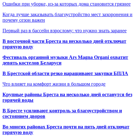
Ошибки при уборке, из-за которых дома становится грязнее
Когда лучше заказывать благоустройство мест захоронения и
почему сезон важен
Первый раз в бассейн взрослому: что нужно знать заранее
В восточной части Бреста на несколько дней отключат
горячую воду
Фестиваль органной музыки Ars Magna Organi охватит
девять костелов Беларуси
В Брестской области резко наращивают закупки БПЛА
Что влияет на комфорт жизни в большом городе
Крупные районы Бреста на несколько дней останутся без
горячей воды
В Бресте усиливают контроль за благоустройством и
состоянием дворов
Во многих районах Бреста почти на пять дней отключат
горячую воду