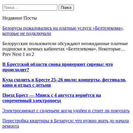
Недавние Посты
Белорусы пожаловались на платные услуги «Белтелекома»,
которые не подключали
Белорусские пользователи обсуждают неожиданные платные
подписки в личных кабинетах «Белтелекома». Некоторые…
Prev
Next
1 из 2
В Брестской области снова проверяют сирены: что
происходит?
Куда сходить в Бресте 25–26 июля: концерты, фестивали,
кино и отдых с детьми
Поезд Брест — Минск с 4 августа вернётся на
современный электропоезд
Электросамокат с сиденьем: когда удобен и стоит ли покупать
Перестройка квартиры в Беларуси: что нужно знать до начала
ремонта