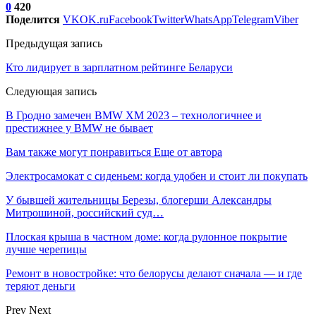
0
420
Поделится
VK
OK.ru
Facebook
Twitter
WhatsApp
Telegram
Viber
Предыдущая запись
Кто лидирует в зарплатном рейтинге Беларуси
Следующая запись
В Гродно замечен BMW XM 2023 – технологичнее и
престижнее у BMW не бывает
Вам также могут понравиться
Еще от автора
Электросамокат с сиденьем: когда удобен и стоит ли покупать
У бывшей жительницы Березы, блогерши Александры
Митрошиной, российский суд…
Плоская крыша в частном доме: когда рулонное покрытие
лучше черепицы
Ремонт в новостройке: что белорусы делают сначала — и где
теряют деньги
Prev
Next