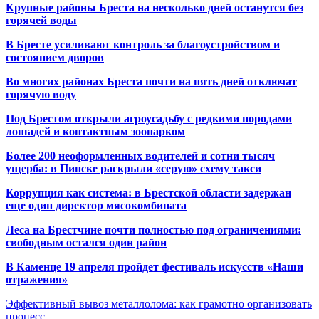
Крупные районы Бреста на несколько дней останутся без
горячей воды
В Бресте усиливают контроль за благоустройством и
состоянием дворов
Во многих районах Бреста почти на пять дней отключат
горячую воду
Под Брестом открыли агроусадьбу с редкими породами
лошадей и контактным зоопарком
Более 200 неоформленных водителей и сотни тысяч
ущерба: в Пинске раскрыли «серую» схему такси
Коррупция как система: в Брестской области задержан
еще один директор мясокомбината
Леса на Брестчине почти полностью под ограничениями:
свободным остался один район
В Каменце 19 апреля пройдет фестиваль искусств «Наши
отражения»
Эффективный вывоз металлолома: как грамотно организовать
процесс