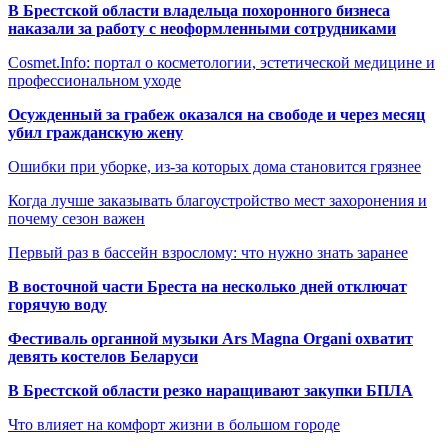
В Брестской области владельца похоронного бизнеса
наказали за работу с неоформленными сотрудниками
Cosmet.Info: портал о косметологии, эстетической медицине и
профессиональном уходе
Осужденный за грабеж оказался на свободе и через месяц
убил гражданскую жену
Ошибки при уборке, из-за которых дома становится грязнее
Когда лучше заказывать благоустройство мест захоронения и
почему сезон важен
Первый раз в бассейн взрослому: что нужно знать заранее
В восточной части Бреста на несколько дней отключат
горячую воду
Фестиваль органной музыки Ars Magna Organi охватит
девять костелов Беларуси
В Брестской области резко наращивают закупки БПЛА
Что влияет на комфорт жизни в большом городе