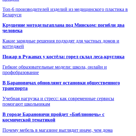
Топ-6 производителей изделий из медицинского пластика в
Беларуси
Крушение мотодельтаплана под Минском: погибли два
человека
Какие зарядные решения подходят для частных домов и
коттеджей
Пожар в Ружанах у костёла: горел склад леса-кругляка
Гибкие образовательные модели: школа, онлайн и
профобразование
В Барановичах обновляют остановки общественного
транспорта
Учебная нагрузка и стресс: как современные сервисы
помогают школьникам
В городе Барановичи пройдет «Библионочь» с
космической тематикой
Почему мебель в магазине выглядит иначе, чем дома