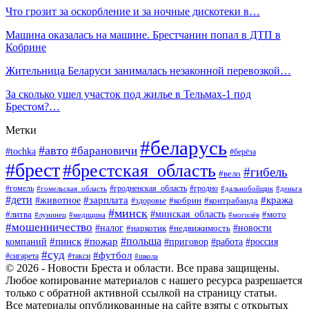
Что грозит за оскорбление и за ночные дискотеки в…
Машина оказалась на машине. Брестчанин попал в ДТП в
Кобрине
Жительница Беларуси занималась незаконной перевозкой…
За сколько ушел участок под жилье в Тельмах-1 под
Брестом?…
Метки
#беларусь
#авто
#барановичи
#tochka
#берёза
#брест
#брестская_область
#гибель
#вело
#гродненская_область
#гомель
#гомельская_область
#гродно
#дальнобойщик
#деньга
#дети
#зарплата
#животное
#кража
#кобрин
#контрабанда
#здоровье
#минск
#минская_область
#литва
#мото
#лунинец
#медицина
#могилёв
#мошенничество
#новости
#налог
#недвижимость
#наркотик
#польша
#пинск
#пожар
компаний
#приговор
#работа
#россия
#суд
#футбол
#такси
#сигарета
#школа
© 2026 - Новости Бреста и области. Все права защищены.
Любое копирование материалов с нашего ресурса разрешается
только с обратной активной ссылкой на страницу статьи.
Все материалы опубликованные на сайте взяты с открытых