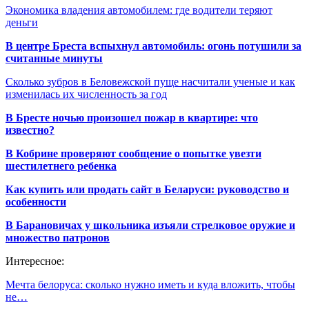
Экономика владения автомобилем: где водители теряют
деньги
В центре Бреста вспыхнул автомобиль: огонь потушили за
считанные минуты
Сколько зубров в Беловежской пуще насчитали ученые и как
изменилась их численность за год
В Бресте ночью произошел пожар в квартире: что
известно?
В Кобрине проверяют сообщение о попытке увезти
шестилетнего ребенка
Как купить или продать сайт в Беларуси: руководство и
особенности
В Барановичах у школьника изъяли стрелковое оружие и
множество патронов
Интересное:
Мечта белоруса: сколько нужно иметь и куда вложить, чтобы
не…