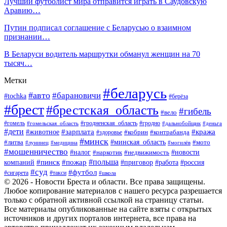
Лучший футболист мира отправится играть в Саудовскую
Аравию…
Путин подписал соглашение с Беларусью о взаимном
признании…
В Беларуси водитель маршрутки обманул женщин на 70
тысяч…
Метки
#беларусь
#авто
#барановичи
#tochka
#берёза
#брест
#брестская_область
#гибель
#вело
#гродненская_область
#гомель
#гомельская_область
#гродно
#дальнобойщик
#деньга
#дети
#зарплата
#животное
#кража
#кобрин
#контрабанда
#здоровье
#минск
#минская_область
#литва
#мото
#лунинец
#медицина
#могилёв
#мошенничество
#новости
#налог
#недвижимость
#наркотик
#польша
#пинск
#пожар
компаний
#приговор
#работа
#россия
#суд
#футбол
#такси
#сигарета
#школа
© 2026 - Новости Бреста и области. Все права защищены.
Любое копирование материалов с нашего ресурса разрешается
только с обратной активной ссылкой на страницу статьи.
Все материалы опубликованные на сайте взяты с открытых
источников и других порталов интернета, все права на