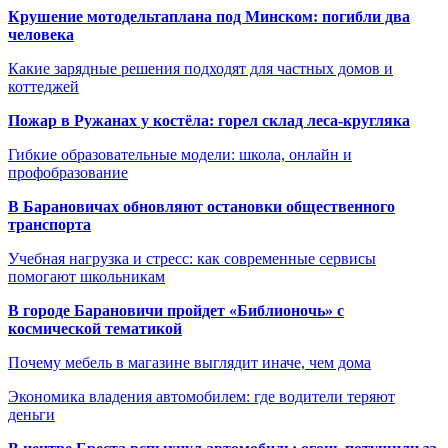
Крушение мотодельтаплана под Минском: погибли два
человека
Какие зарядные решения подходят для частных домов и
коттеджей
Пожар в Ружанах у костёла: горел склад леса-кругляка
Гибкие образовательные модели: школа, онлайн и
профобразование
В Барановичах обновляют остановки общественного
транспорта
Учебная нагрузка и стресс: как современные сервисы
помогают школьникам
В городе Барановичи пройдет «Библионочь» с
космической тематикой
Почему мебель в магазине выглядит иначе, чем дома
Экономика владения автомобилем: где водители теряют
деньги