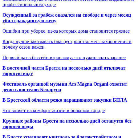
профессиональном уходе
Осужденный за грабеж оказался на свободе и через месяц
убил гражданскую жену
Ошибки при уборке, из-за которых дома становится грязнее
Когда лучше заказывать благоустройство мест захоронения и
почему сезон важен
Первый раз в бассейн взрослому: что нужно знать заранее
В восточной части Бреста на несколько дней отключат
горячую воду
Фестиваль органной музыки Ars Magna Organi охватит
девять костелов Беларуси
В Брестской области резко наращивают закупки БПЛА
Что влияет на комфорт жизни в большом городе
Крупные районы Бреста на несколько дней останутся без
горячей воды
В Бресте усиливают контроль за благоустройством и