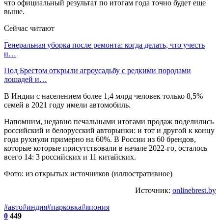
что официальный результат по итогам года точно будет еще
выше.
Сейчас читают
Генеральная уборка после ремонта: когда делать, что учесть
и…
Под Брестом открыли агроусадьбу с редкими породами
лошадей и…
В Индии с населением более 1,4 млрд человек только 8,5%
семей в 2021 году имели автомобиль.
Напомним, недавно печальными итогами продаж поделились
российский и белорусский авторынки: и тот и другой к концу
года рухнули примерно на 60%. В России из 60 брендов,
которые которые присутствовали в начале 2022-го, осталось
всего 14: 3 российских и 11 китайских.
Фото: из открытых источников (иллюстративное)
Источник:
onlinebrest.by
#авто
#индия
#парковка
#япония
0
449