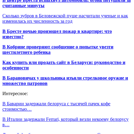
В центре Бреста вспыхнул автомобиль: огонь потушили за
считанные минуты
Сколько зубров в Беловежской пуще насчитали ученые и как
изменилась их численность за год
В Бресте ночью произошел пожар в квартире: что
известно?
В Кобрине проверяют сообщение о попытке увезти
шестилетнего ребенка
Как купить или продать сайт в Беларуси: руководство и
особенности
В Барановичах у школьника изъяли стрелковое оружие и
множество патронов
Интересное:
В Баварии задержали белоруса с тысячей пачек кофе
стоимостью…
В Италии задержали Ferrari, который везли некоему белорусу
в…