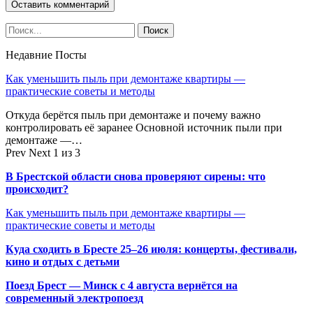
Недавние Посты
Как уменьшить пыль при демонтаже квартиры —
практические советы и методы
Откуда берётся пыль при демонтаже и почему важно
контролировать её заранее Основной источник пыли при
демонтаже —…
Prev
Next
1 из 3
В Брестской области снова проверяют сирены: что
происходит?
Как уменьшить пыль при демонтаже квартиры —
практические советы и методы
Куда сходить в Бресте 25–26 июля: концерты, фестивали,
кино и отдых с детьми
Поезд Брест — Минск с 4 августа вернётся на
современный электропоезд