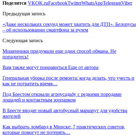
Поделится
VK
OK.ru
Facebook
Twitter
WhatsApp
Telegram
Viber
Предыдущая запись
«Даже нескольких секунд может хватить для ДТП». Белорусы
– об использовании смартфона за рулем
Следующая запись
Мошенники придумали еще один способ обмана. Не
попадитесь!
Вам также могут понравиться
Еще от автора
Генеральная уборка после ремонта: когда делать, что учесть и
как не потратить время…
Под Брестом открыли агроусадьбу с редкими породами
лошадей и контактным зоопарком
В Бресте вводят новый автобусный маршрут для удобства
жителей
Как выбрать ломбард в Минске: 7 практических советов,
которые помогут не потерять…