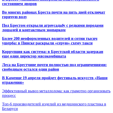
состоянием дворов
Во многих районах Бреста почти на пять дней отключат
горячую воду
Под Брестом открыли агроусадьбу с редкими породами
лошадей и контактным зоопарком
Более 200 неоформленных водителей и сотни тысяч
ущерба: в Пинске раскрыли «серую» схему такси
Коррупция как система: в Брестской области задержан
еще один директор мясокомбината
Леса на Брестчине почти полностью под ограничениями:
свободным остался один район
В Каменце 19 апреля пройдет фестиваль искусств «Наши
отражения»
Эффективный вывоз металлолома: как грамотно организовать
процесс
Топ-6 производителей изделий из медицинского пластика в
Беларуси