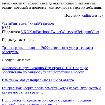
зависимости от возраста всегда активирован специальный
режим, который и позволяет контролировать все их действия.
Источник:
onlinebrest.by
#дети
#интернет
#китай
#телефон
0
364
Поделится
VK
OK.ru
Facebook
Twitter
WhatsApp
Telegram
Viber
Предыдущая запись
Транспортный налог — 2022: извещения уже рассылают
белорусам
Следующая запись
«Спасибо за организацию Игр стран СНГ». Сборную
Узбекистана по гандболу тепло встретили в Бресте
Вам также могут понравиться
Еще от автора
Генеральная уборка после ремонта: когда делать, что учесть и
как не потратить время…
Под Брестом открыли агроусадьбу с редкими породами
лошадей и контактным зоопарком