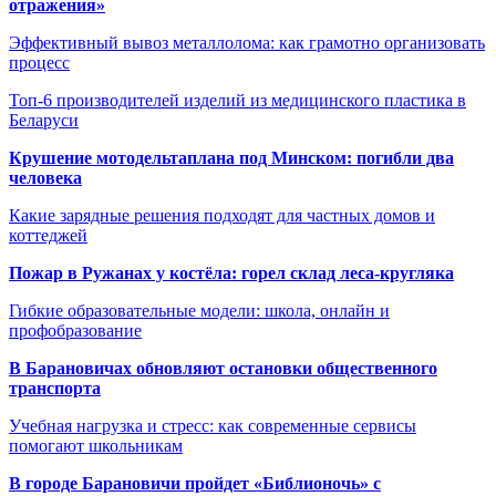
отражения»
Эффективный вывоз металлолома: как грамотно организовать
процесс
Топ-6 производителей изделий из медицинского пластика в
Беларуси
Крушение мотодельтаплана под Минском: погибли два
человека
Какие зарядные решения подходят для частных домов и
коттеджей
Пожар в Ружанах у костёла: горел склад леса-кругляка
Гибкие образовательные модели: школа, онлайн и
профобразование
В Барановичах обновляют остановки общественного
транспорта
Учебная нагрузка и стресс: как современные сервисы
помогают школьникам
В городе Барановичи пройдет «Библионочь» с