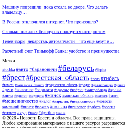
Машину повредили, пока стояла во дворе. Что делать
владельцу…
В России отключился интернет. Что произошло?
Сколько пожилых белорусов пользуется интернетом
Телевизоры, лекарства, автозапчасти – что еще везут в…
Расчетный счет Тинькофф Банка: удобство и преимущества
Метки
#беларусь
#авто
#барановичи
#tochka
#берёза
#брест
#брестская_область
#гибель
#вело
#гродненская_область
#гомель
#гомельская_область
#гродно
#дальнобойщик
#деньга
#дети
#зарплата
#животное
#кража
#кобрин
#контрабанда
#здоровье
#минск
#минская_область
#литва
#мото
#лунинец
#медицина
#могилёв
#мошенничество
#новости
#налог
#недвижимость
#наркотик
#польша
#пинск
#пожар
компаний
#приговор
#работа
#россия
#суд
#футбол
#такси
#сигарета
#школа
© 2026 - Новости Бреста и области. Все права защищены.
Любое копирование материалов с нашего ресурса разрешается