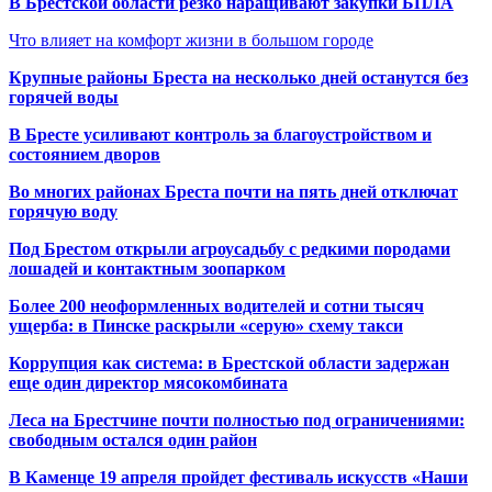
В Брестской области резко наращивают закупки БПЛА
Что влияет на комфорт жизни в большом городе
Крупные районы Бреста на несколько дней останутся без
горячей воды
В Бресте усиливают контроль за благоустройством и
состоянием дворов
Во многих районах Бреста почти на пять дней отключат
горячую воду
Под Брестом открыли агроусадьбу с редкими породами
лошадей и контактным зоопарком
Более 200 неоформленных водителей и сотни тысяч
ущерба: в Пинске раскрыли «серую» схему такси
Коррупция как система: в Брестской области задержан
еще один директор мясокомбината
Леса на Брестчине почти полностью под ограничениями:
свободным остался один район
В Каменце 19 апреля пройдет фестиваль искусств «Наши