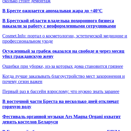
сколько стоит демонтаж
В Бресте ожидается аномальная жара до +40°C
В Брестской области владельца похоронного бизнеса
наказали за работу с неоформленными сотрудниками
Cosmet.Info: портал о косметологии, эстетической медицине и
профессиональном уходе
Осужденный за грабеж оказался на свободе и через месяц
убил гражданскую жену
Ошибки при уборке, из-за которых дома становится грязнее
Когда лучше заказывать благоустройство мест захоронения и
почему сезон важен
Первый раз в бассейн взрослому: что нужно знать заранее
В восточной части Бреста на несколько дней отключат
горячую воду
Фестиваль органной музыки Ars Magna Organi охватит
девять костелов Беларуси