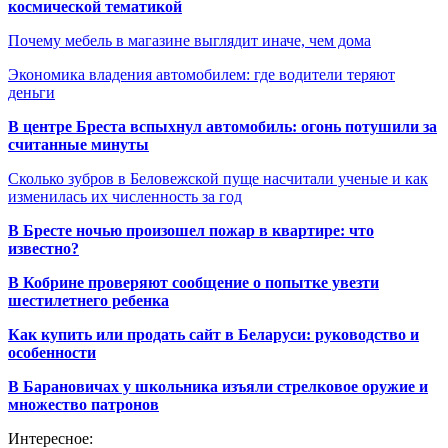
космической тематикой
Почему мебель в магазине выглядит иначе, чем дома
Экономика владения автомобилем: где водители теряют
деньги
В центре Бреста вспыхнул автомобиль: огонь потушили за
считанные минуты
Сколько зубров в Беловежской пуще насчитали ученые и как
изменилась их численность за год
В Бресте ночью произошел пожар в квартире: что
известно?
В Кобрине проверяют сообщение о попытке увезти
шестилетнего ребенка
Как купить или продать сайт в Беларуси: руководство и
особенности
В Барановичах у школьника изъяли стрелковое оружие и
множество патронов
Интересное: