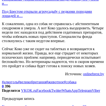
и…
Под Брестом открыли агроусадьбу с редкими породами
лошадей и…
К сожалению, одна из собак не справилась с абстинентным
синдромом и умерла. А вот Коко удалось выздороветь. Четыре
недели пес находился под действием седативных препаратов,
чтобы избежать новых приступов. Специалисты фонда
столкнулись с таким недугом впервые.
Сейчас Коко уже не сидит на таблетках и возвращается к
нормальной жизни. Правда, все еще страдает от некоторых
психических проблем: например, периодически испытывает
беспокойство. Но ветеринары надеются, что в скором времени
это пройдет и собака будет готова к поиску новых хозяев.
Источник:
onlinebrest.by
#алкоголь
#великобритания
#животное
#собака
0
396
Поделится
VK
OK.ru
Facebook
Twitter
WhatsApp
Telegram
Viber
Предыдущая запись