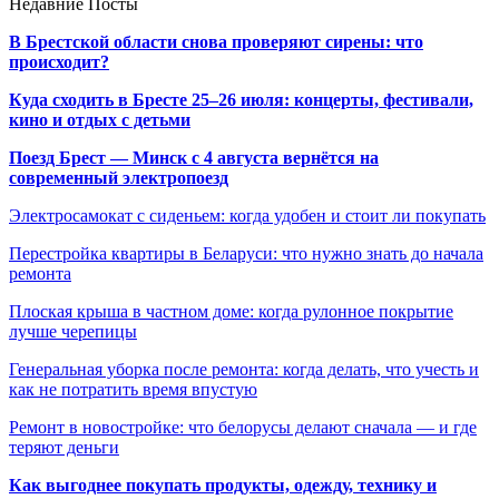
Недавние Посты
В Брестской области снова проверяют сирены: что
происходит?
Куда сходить в Бресте 25–26 июля: концерты, фестивали,
кино и отдых с детьми
Поезд Брест — Минск с 4 августа вернётся на
современный электропоезд
Электросамокат с сиденьем: когда удобен и стоит ли покупать
Перестройка квартиры в Беларуси: что нужно знать до начала
ремонта
Плоская крыша в частном доме: когда рулонное покрытие
лучше черепицы
Генеральная уборка после ремонта: когда делать, что учесть и
как не потратить время впустую
Ремонт в новостройке: что белорусы делают сначала — и где
теряют деньги
Как выгоднее покупать продукты, одежду, технику и