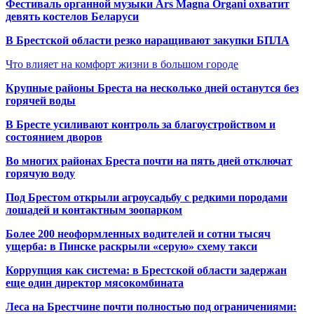
Фестиваль органной музыки Ars Magna Organi охватит
девять костелов Беларуси
В Брестской области резко наращивают закупки БПЛА
Что влияет на комфорт жизни в большом городе
Крупные районы Бреста на несколько дней останутся без
горячей воды
В Бресте усиливают контроль за благоустройством и
состоянием дворов
Во многих районах Бреста почти на пять дней отключат
горячую воду
Под Брестом открыли агроусадьбу с редкими породами
лошадей и контактным зоопарком
Более 200 неоформленных водителей и сотни тысяч
ущерба: в Пинске раскрыли «серую» схему такси
Коррупция как система: в Брестской области задержан
еще один директор мясокомбината
Леса на Брестчине почти полностью под ограничениями: