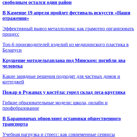
свободным остался один район
В Каменце 19 апреля пройдет фестиваль искусств «Наши
отражения»
Эффективный вывоз металлолома: как грамотно организовать
процесс
Топ-6 производителей изделий из медицинского пластика в
Беларуси
Крушение мотодельтаплана под Минском: погибли два
человека
Какие зарядные решения подходят для частных домов и
коттеджей
Пожар в Ружанах у костёла: горел склад леса-кругляка
Гибкие образовательные модели: школа, онлайн и
профобразование
В Барановичах обновляют остановки общественного
транспорта
Учебная нагрузка и стресс: как современные сервисы