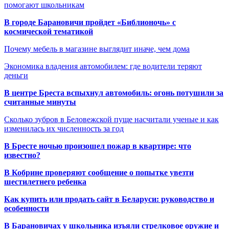
помогают школьникам
В городе Барановичи пройдет «Библионочь» с
космической тематикой
Почему мебель в магазине выглядит иначе, чем дома
Экономика владения автомобилем: где водители теряют
деньги
В центре Бреста вспыхнул автомобиль: огонь потушили за
считанные минуты
Сколько зубров в Беловежской пуще насчитали ученые и как
изменилась их численность за год
В Бресте ночью произошел пожар в квартире: что
известно?
В Кобрине проверяют сообщение о попытке увезти
шестилетнего ребенка
Как купить или продать сайт в Беларуси: руководство и
особенности
В Барановичах у школьника изъяли стрелковое оружие и