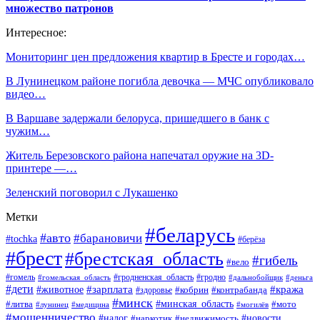
множество патронов
Интересное:
Мониторинг цен предложения квартир в Бресте и городах…
В Лунинецком районе погибла девочка — МЧС опубликовало
видео…
В Варшаве задержали белоруса, пришедшего в банк с
чужим…
Житель Березовского района напечатал оружие на 3D-
принтере —…
Зеленский поговорил с Лукашенко
Метки
#беларусь
#авто
#барановичи
#tochka
#берёза
#брест
#брестская_область
#гибель
#вело
#гродненская_область
#гомель
#гомельская_область
#гродно
#дальнобойщик
#деньга
#дети
#зарплата
#животное
#кража
#кобрин
#контрабанда
#здоровье
#минск
#минская_область
#литва
#мото
#лунинец
#медицина
#могилёв
#мошенничество
#новости
#налог
#недвижимость
#наркотик