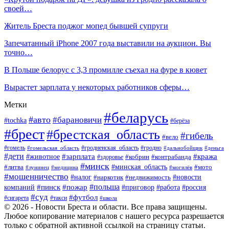
своей…
Житель Бреста поджог мопед бывшей супруги
Запечатанный iPhone 2007 года выставили на аукцион. Вы
точно…
В Польше белорус с 3,3 промилле съехал на фуре в кювет
Вырастет зарплата у некоторых работников сферы…
Метки
#беларусь
#авто
#барановичи
#tochka
#берёза
#брест
#брестская_область
#гибель
#вело
#гродненская_область
#гомель
#гомельская_область
#гродно
#дальнобойщик
#деньга
#дети
#зарплата
#животное
#кража
#кобрин
#контрабанда
#здоровье
#минск
#минская_область
#литва
#мото
#лунинец
#медицина
#могилёв
#мошенничество
#новости
#налог
#недвижимость
#наркотик
#польша
#пинск
#пожар
компаний
#приговор
#работа
#россия
#суд
#футбол
#такси
#сигарета
#школа
© 2026 - Новости Бреста и области. Все права защищены.
Любое копирование материалов с нашего ресурса разрешается
только с обратной активной ссылкой на страницу статьи.