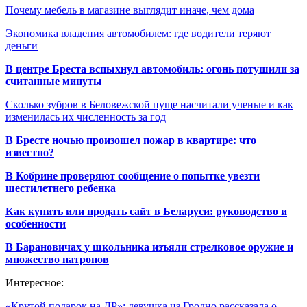
Почему мебель в магазине выглядит иначе, чем дома
Экономика владения автомобилем: где водители теряют
деньги
В центре Бреста вспыхнул автомобиль: огонь потушили за
считанные минуты
Сколько зубров в Беловежской пуще насчитали ученые и как
изменилась их численность за год
В Бресте ночью произошел пожар в квартире: что
известно?
В Кобрине проверяют сообщение о попытке увезти
шестилетнего ребенка
Как купить или продать сайт в Беларуси: руководство и
особенности
В Барановичах у школьника изъяли стрелковое оружие и
множество патронов
Интересное:
«Крутой подарок на ДР»: девушка из Гродно рассказала о