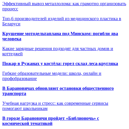
Эффективный вывоз металлолома: как грамотно организовать
процесс
Топ-6 производителей изделий из медицинского пластика в
Беларуси
Крушение мотодельтаплана под Минском: погибли два
человека
Какие зарядные решения подходят для частных домов и
коттеджей
Пожар в Ружанах у костёла: горел склад леса-кругляка
Гибкие образовательные модели: школа, онлайн и
профобразование
В Барановичах обновляют остановки общественного
транспорта
Учебная нагрузка и стресс: как современные сервисы
помогают школьникам
В городе Барановичи пройдет «Библионочь» с
космической тематикой