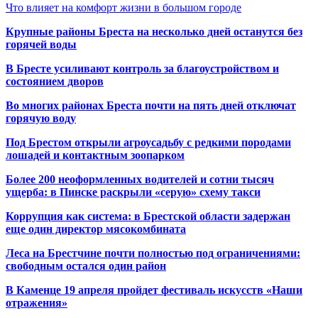
Что влияет на комфорт жизни в большом городе
Крупные районы Бреста на несколько дней останутся без
горячей воды
В Бресте усиливают контроль за благоустройством и
состоянием дворов
Во многих районах Бреста почти на пять дней отключат
горячую воду
Под Брестом открыли агроусадьбу с редкими породами
лошадей и контактным зоопарком
Более 200 неоформленных водителей и сотни тысяч
ущерба: в Пинске раскрыли «серую» схему такси
Коррупция как система: в Брестской области задержан
еще один директор мясокомбината
Леса на Брестчине почти полностью под ограничениями:
свободным остался один район
В Каменце 19 апреля пройдет фестиваль искусств «Наши
отражения»