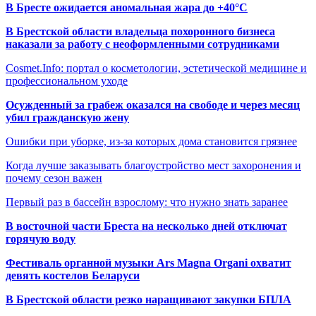
В Бресте ожидается аномальная жара до +40°C
В Брестской области владельца похоронного бизнеса
наказали за работу с неоформленными сотрудниками
Cosmet.Info: портал о косметологии, эстетической медицине и
профессиональном уходе
Осужденный за грабеж оказался на свободе и через месяц
убил гражданскую жену
Ошибки при уборке, из-за которых дома становится грязнее
Когда лучше заказывать благоустройство мест захоронения и
почему сезон важен
Первый раз в бассейн взрослому: что нужно знать заранее
В восточной части Бреста на несколько дней отключат
горячую воду
Фестиваль органной музыки Ars Magna Organi охватит
девять костелов Беларуси
В Брестской области резко наращивают закупки БПЛА