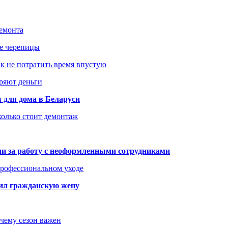
ремонта
ше черепицы
как не потратить время впустую
еряют деньги
 для дома в Беларуси
колько стоит демонтаж
али за работу с неоформленными сотрудниками
 профессиональном уходе
бил гражданскую жену
очему сезон важен