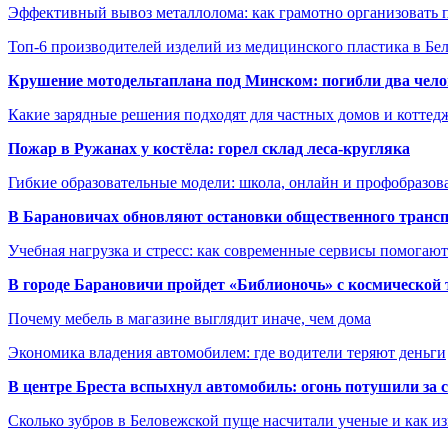
Эффективный вывоз металлолома: как грамотно организовать 
Топ-6 производителей изделий из медицинского пластика в Бе
Крушение мотодельтаплана под Минском: погибли два чело
Какие зарядные решения подходят для частных домов и коттед
Пожар в Ружанах у костёла: горел склад леса-кругляка
Гибкие образовательные модели: школа, онлайн и профобразов
В Барановичах обновляют остановки общественного транс
Учебная нагрузка и стресс: как современные сервисы помогаю
В городе Барановичи пройдет «Библионочь» с космической
Почему мебель в магазине выглядит иначе, чем дома
Экономика владения автомобилем: где водители теряют деньги
В центре Бреста вспыхнул автомобиль: огонь потушили за
Сколько зубров в Беловежской пуще насчитали ученые и как из