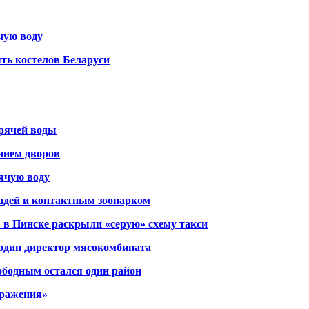
чую воду
ть костелов Беларуси
орячей воды
янием дворов
рячую воду
адей и контактным зоопарком
 в Пинске раскрыли «серую» схему такси
 один директор мясокомбината
ободным остался один район
тражения»