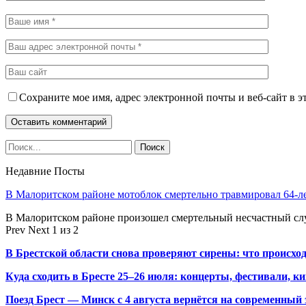
Сохраните мое имя, адрес электронной почты и веб-сайт в э
Недавние Посты
В Малоритском районе мотоблок смертельно травмировал 64-л
В Малоритском районе произошел смертельный несчастный слу
Prev
Next
1 из 2
В Брестской области снова проверяют сирены: что происхо
Куда сходить в Бресте 25–26 июля: концерты, фестивали, ки
Поезд Брест — Минск с 4 августа вернётся на современный 