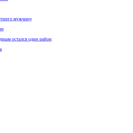
етнего мужчину
ач
дным остался один район
а