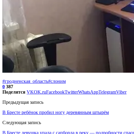
#гродненская_область
#слоним
0
387
Поделится
VK
OK.ru
Facebook
Twitter
WhatsApp
Telegram
Viber
Предыдущая запись
В Бресте ребёнок пробил ногу деревянным штырём
Следующая запись
В Бресте девушка упала с сапборда в реку — подробности спас