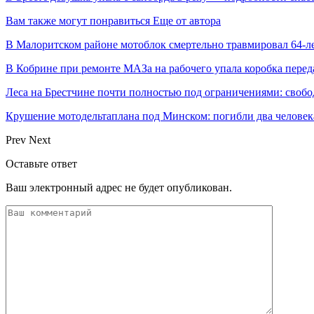
Вам также могут понравиться
Еще от автора
В Малоритском районе мотоблок смертельно травмировал 64-л
В Кобрине при ремонте МАЗа на рабочего упала коробка перед
Леса на Брестчине почти полностью под ограничениями: свобо
Крушение мотодельтаплана под Минском: погибли два человек
Prev
Next
Оставьте ответ
Ваш электронный адрес не будет опубликован.