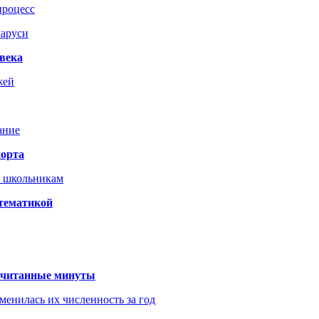
процесс
ларуси
века
жей
ание
порта
т школьникам
 тематикой
 считанные минуты
менилась их численность за год