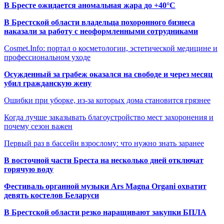
В Бресте ожидается аномальная жара до +40°C
В Брестской области владельца похоронного бизнеса
наказали за работу с неоформленными сотрудниками
Cosmet.Info: портал о косметологии, эстетической медицине и
профессиональном уходе
Осужденный за грабеж оказался на свободе и через месяц
убил гражданскую жену
Ошибки при уборке, из-за которых дома становится грязнее
Когда лучше заказывать благоустройство мест захоронения и
почему сезон важен
Первый раз в бассейн взрослому: что нужно знать заранее
В восточной части Бреста на несколько дней отключат
горячую воду
Фестиваль органной музыки Ars Magna Organi охватит
девять костелов Беларуси
В Брестской области резко наращивают закупки БПЛА