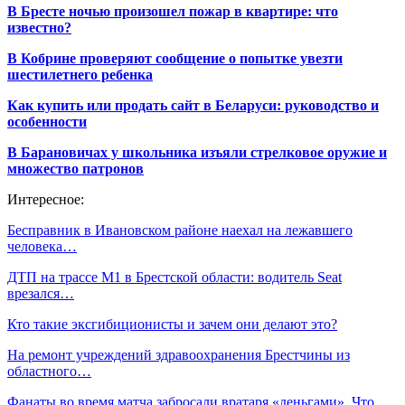
В Бресте ночью произошел пожар в квартире: что
известно?
В Кобрине проверяют сообщение о попытке увезти
шестилетнего ребенка
Как купить или продать сайт в Беларуси: руководство и
особенности
В Барановичах у школьника изъяли стрелковое оружие и
множество патронов
Интересное:
Бесправник в Ивановском районе наехал на лежавшего
человека…
ДТП на трассе М1 в Брестской области: водитель Seat
врезался…
Кто такие эксгибиционисты и зачем они делают это?
На ремонт учреждений здравоохранения Брестчины из
областного…
Фанаты во время матча забросали вратаря «деньгами». Что