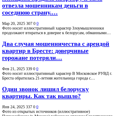
отвезла мошенникам деньги в
соседнюю страну.…
Мар 20, 2025
307
0
0
Фото носит иллюстративный характер Злоумышленники
продолжают втираться в доверие к белорусам, обманными…
Два случая мошенничества с арендой
квартир в Бресте: доверчивые
горожане потеряли…
Фев 21, 2025
339
0
0
Фото носит иллюстративный характер В Московское РУВД г.
Бреста обратилась 21-летняя жительница города с…
Один звонок лишил белоруску
квартиры. Как так вышло?
Янв 24, 2025
337
0
0
Фото из открытых источников (иллюстративное)