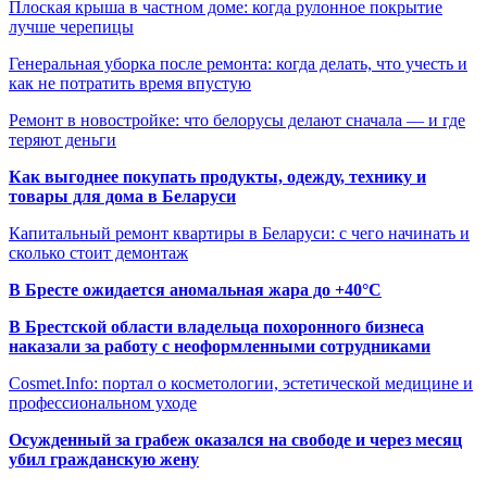
Плоская крыша в частном доме: когда рулонное покрытие
лучше черепицы
Генеральная уборка после ремонта: когда делать, что учесть и
как не потратить время впустую
Ремонт в новостройке: что белорусы делают сначала — и где
теряют деньги
Как выгоднее покупать продукты, одежду, технику и
товары для дома в Беларуси
Капитальный ремонт квартиры в Беларуси: с чего начинать и
сколько стоит демонтаж
В Бресте ожидается аномальная жара до +40°C
В Брестской области владельца похоронного бизнеса
наказали за работу с неоформленными сотрудниками
Cosmet.Info: портал о косметологии, эстетической медицине и
профессиональном уходе
Осужденный за грабеж оказался на свободе и через месяц
убил гражданскую жену