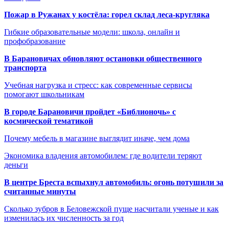
Пожар в Ружанах у костёла: горел склад леса-кругляка
Гибкие образовательные модели: школа, онлайн и
профобразование
В Барановичах обновляют остановки общественного
транспорта
Учебная нагрузка и стресс: как современные сервисы
помогают школьникам
В городе Барановичи пройдет «Библионочь» с
космической тематикой
Почему мебель в магазине выглядит иначе, чем дома
Экономика владения автомобилем: где водители теряют
деньги
В центре Бреста вспыхнул автомобиль: огонь потушили за
считанные минуты
Сколько зубров в Беловежской пуще насчитали ученые и как
изменилась их численность за год