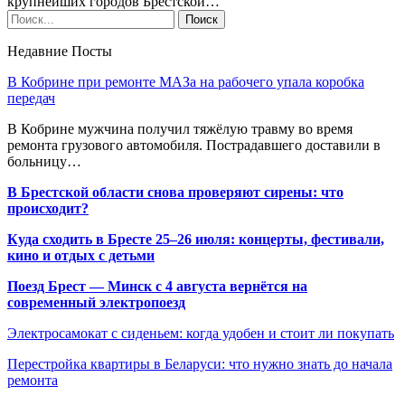
крупнейших городов Брестской…
Недавние Посты
В Кобрине при ремонте МАЗа на рабочего упала коробка
передач
В Кобрине мужчина получил тяжёлую травму во время
ремонта грузового автомобиля. Пострадавшего доставили в
больницу…
В Брестской области снова проверяют сирены: что
происходит?
Куда сходить в Бресте 25–26 июля: концерты, фестивали,
кино и отдых с детьми
Поезд Брест — Минск с 4 августа вернётся на
современный электропоезд
Электросамокат с сиденьем: когда удобен и стоит ли покупать
Перестройка квартиры в Беларуси: что нужно знать до начала
ремонта