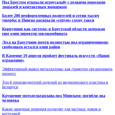
Под Брестом открыли агроусадьбу с редкими породами
лошадей и контактным зоопарком
Более 200 неоформленных водителей и сотни тысяч
ущерба: в Пинске раскрыли «серую» схему такси
Коррупция как система: в Брестской области задержан
еще один директор мясокомбината
Леса на Брестчине почти полностью под ограничениями:
свободным остался один район
В Каменце 19 апреля пройдет фестиваль искусств «Наши
отражения»
Эффективный вывоз металлолома: как грамотно организовать
процесс
Топ-6 производителей изделий из медицинского пластика в
Беларуси
Крушение мотодельтаплана под Минском: погибли два
человека
Какие зарядные решения подходят для частных домов и
коттеджей