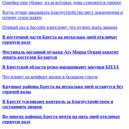
Ошибки при уборке, из-за которых дома становится грязнее
Когда лучше заказывать благоустройство мест захоронения и
почему сезон важен
Первый раз в бассейн взрослому: что нужно знать заранее
В восточной части Бреста на несколько дней отключат
горячую воду
Фестиваль органной музыки Ars Magna Organi охватит
девять костелов Беларуси
В Брестской области резко наращивают закупки БПЛА
Что влияет на комфорт жизни в большом городе
Крупные районы Бреста на несколько дней останутся без
горячей воды
В Бресте усиливают контроль за благоустройством и
состоянием дворов
Во многих районах Бреста почти на пять дней отключат
горячую воду