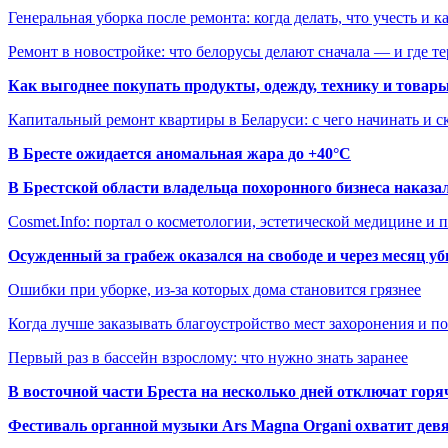
Генеральная уборка после ремонта: когда делать, что учесть и 
Ремонт в новостройке: что белорусы делают сначала — и где т
Как выгоднее покупать продукты, одежду, технику и товары
Капитальный ремонт квартиры в Беларуси: с чего начинать и с
В Бресте ожидается аномальная жара до +40°C
В Брестской области владельца похоронного бизнеса наказ
Cosmet.Info: портал о косметологии, эстетической медицине и
Осужденный за грабеж оказался на свободе и через месяц у
Ошибки при уборке, из-за которых дома становится грязнее
Когда лучше заказывать благоустройство мест захоронения и п
Первый раз в бассейн взрослому: что нужно знать заранее
В восточной части Бреста на несколько дней отключат горя
Фестиваль органной музыки Ars Magna Organi охватит девя