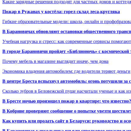
Какие зарядные решения подходят для частных домов и коттед
Пожар в Ружанах у костёла: горел склад леса-кругляка
Гибкие образовательные модели: школа, онлайн и профобразов
В Барановичах обновляют остановки общественного транс
Учебная нагрузка и стресс: как современные сервисы помогаю
В городе Барановичи пройдет «Библионочь» с космической
Почему мебель в магазине выглядит иначе, чем дома
Экономика владения автомобилем: где водители теряют деньги
В центре Бреста вспыхнул автомобиль: огонь потушили за
Сколько зубров в Беловежской пуще насчитали ученые и как из
В Бресте ночью произошел пожар в квартире: что известно
В Кобрине проверяют сообщение о попытке увезти шестилет
Как купить или продать сайт в Беларуси: руководство и ос
В Барановичах у школьника изъяли стрелковое оружие и м