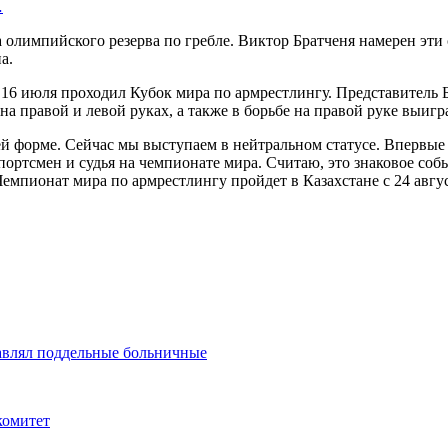
…
 олимпийского резерва по гребле. Виктор Братченя намерен эти
а.
по 16 июля проходил Кубок мира по армрестлингу. Представитель
 на правой и левой руках, а также в борьбе на правой руке выиг
й форме. Сейчас мы выступаем в нейтральном статусе. Впервые
портсмен и судья на чемпионате мира. Считаю, это знаковое соб
Чемпионат мира по армрестлингу пройдет в Казахстане с 24 авгус
ставлял поддельные больничные
комитет