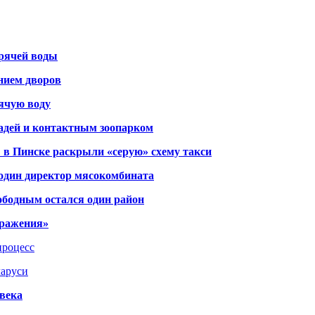
орячей воды
янием дворов
рячую воду
адей и контактным зоопарком
 в Пинске раскрыли «серую» схему такси
 один директор мясокомбината
ободным остался один район
тражения»
процесс
ларуси
века