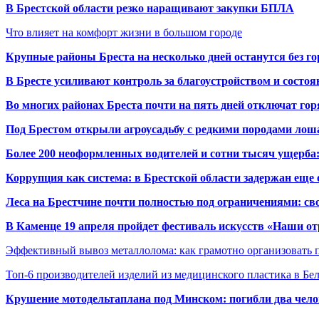
В Брестской области резко наращивают закупки БПЛА
Что влияет на комфорт жизни в большом городе
Крупные районы Бреста на несколько дней останутся без г
В Бресте усиливают контроль за благоустройством и состо
Во многих районах Бреста почти на пять дней отключат го
Под Брестом открыли агроусадьбу с редкими породами лош
Более 200 неоформленных водителей и сотни тысяч ущерба:
Коррупция как система: в Брестской области задержан еще
Леса на Брестчине почти полностью под ограничениями: св
В Каменце 19 апреля пройдет фестиваль искусств «Наши о
Эффективный вывоз металлолома: как грамотно организовать 
Топ-6 производителей изделий из медицинского пластика в Бе
Крушение мотодельтаплана под Минском: погибли два чело