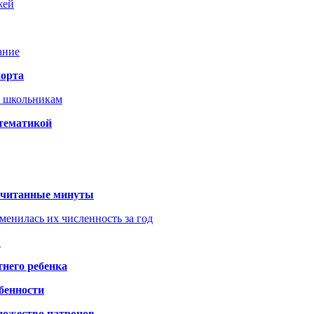
жей
ание
порта
т школьникам
 тематикой
 считанные минуты
менилась их численность за год
?
него ребенка
обенности
ножество патронов