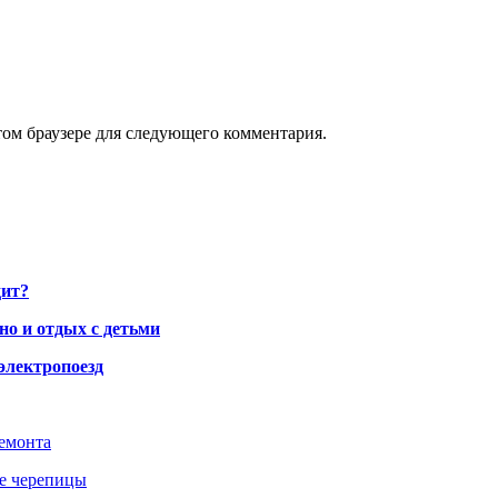
том браузере для следующего комментария.
дит?
но и отдых с детьми
электропоезд
ремонта
ше черепицы