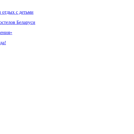
и отдых с детьми
остелов Беларуси
жения»
да!