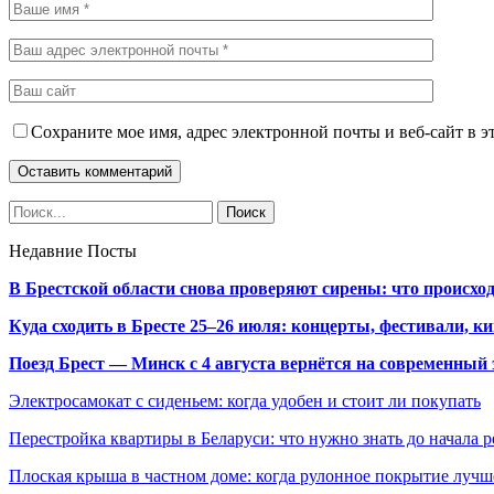
Сохраните мое имя, адрес электронной почты и веб-сайт в э
Недавние Посты
В Брестской области снова проверяют сирены: что происхо
Куда сходить в Бресте 25–26 июля: концерты, фестивали, ки
Поезд Брест — Минск с 4 августа вернётся на современный 
Электросамокат с сиденьем: когда удобен и стоит ли покупать
Перестройка квартиры в Беларуси: что нужно знать до начала 
Плоская крыша в частном доме: когда рулонное покрытие луч