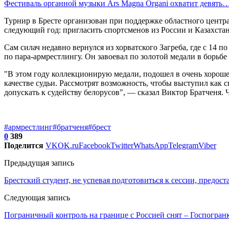
Фестиваль органной музыки Ars Magna Organi охватит девять
Турнир в Бресте организован при поддержке областного центра
следующий год: пригласить спортсменов из России и Казахстан
Сам силач недавно вернулся из хорватского Загреба, где с 14 
по пара-армрестлингу. Он завоевал по золотой медали в борьбе
"В этом году коллекционирую медали, подошел в очень хороше
качестве судьи. Рассмотрят возможность, чтобы выступил как с
допускать к судейству белорусов", — сказал Виктор Братченя. 
#армрестлинг
#братченя
#брест
0
389
Поделится
VK
OK.ru
Facebook
Twitter
WhatsApp
Telegram
Viber
Предыдущая запись
Брестский студент, не успевая подготовиться к сессии, предо
Следующая запись
Пограничный контроль на границе с Россией снят – Госпогран