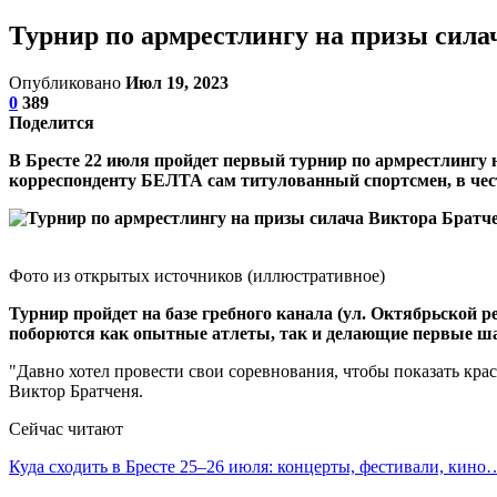
Турнир по армрестлингу на призы сила
Опубликовано
Июл 19, 2023
0
389
Поделится
В Бресте 22 июля пройдет первый турнир по армрестлингу 
корреспонденту БЕЛТА сам титулованный спортсмен, в чест
Фото из открытых источников (иллюстративное)
Турнир пройдет на базе гребного канала (ул. Октябрьской р
поборются как опытные атлеты, так и делающие первые шаг
"Давно хотел провести свои соревнования, чтобы показать кра
Виктор Братченя.
Сейчас читают
Куда сходить в Бресте 25–26 июля: концерты, фестивали, кино