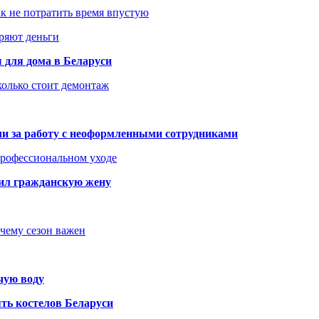
как не потратить время впустую
еряют деньги
 для дома в Беларуси
колько стоит демонтаж
али за работу с неоформленными сотрудниками
 профессиональном уходе
бил гражданскую жену
очему сезон важен
чую воду
ть костелов Беларуси