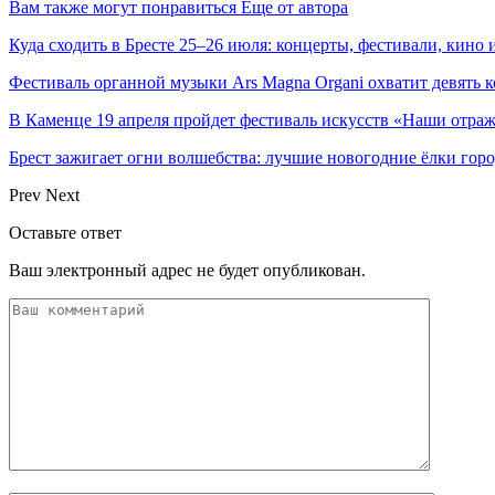
Вам также могут понравиться
Еще от автора
Куда сходить в Бресте 25–26 июля: концерты, фестивали, кино 
Фестиваль органной музыки Ars Magna Organi охватит девять к
В Каменце 19 апреля пройдет фестиваль искусств «Наши отра
Брест зажигает огни волшебства: лучшие новогодние ёлки горо
Prev
Next
Оставьте ответ
Ваш электронный адрес не будет опубликован.