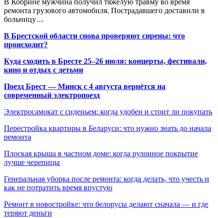
В Кобрине мужчина получил тяжёлую травму во время
ремонта грузового автомобиля. Пострадавшего доставили в
больницу…
В Брестской области снова проверяют сирены: что
происходит?
Куда сходить в Бресте 25–26 июля: концерты, фестивали,
кино и отдых с детьми
Поезд Брест — Минск с 4 августа вернётся на
современный электропоезд
Электросамокат с сиденьем: когда удобен и стоит ли покупать
Перестройка квартиры в Беларуси: что нужно знать до начала
ремонта
Плоская крыша в частном доме: когда рулонное покрытие
лучше черепицы
Генеральная уборка после ремонта: когда делать, что учесть и
как не потратить время впустую
Ремонт в новостройке: что белорусы делают сначала — и где
теряют деньги