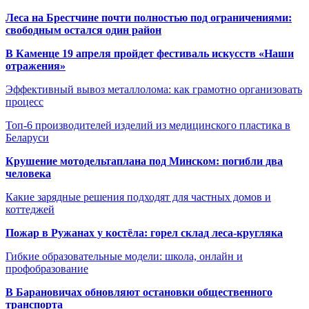
Леса на Брестчине почти полностью под ограничениями:
свободным остался один район
В Каменце 19 апреля пройдет фестиваль искусств «Наши
отражения»
Эффективный вывоз металлолома: как грамотно организовать
процесс
Топ-6 производителей изделий из медицинского пластика в
Беларуси
Крушение мотодельтаплана под Минском: погибли два
человека
Какие зарядные решения подходят для частных домов и
коттеджей
Пожар в Ружанах у костёла: горел склад леса-кругляка
Гибкие образовательные модели: школа, онлайн и
профобразование
В Барановичах обновляют остановки общественного
транспорта