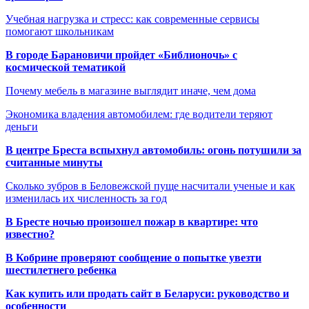
Учебная нагрузка и стресс: как современные сервисы
помогают школьникам
В городе Барановичи пройдет «Библионочь» с
космической тематикой
Почему мебель в магазине выглядит иначе, чем дома
Экономика владения автомобилем: где водители теряют
деньги
В центре Бреста вспыхнул автомобиль: огонь потушили за
считанные минуты
Сколько зубров в Беловежской пуще насчитали ученые и как
изменилась их численность за год
В Бресте ночью произошел пожар в квартире: что
известно?
В Кобрине проверяют сообщение о попытке увезти
шестилетнего ребенка
Как купить или продать сайт в Беларуси: руководство и
особенности