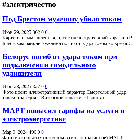
#электричество
Под Брестом мужчину убило током
Июн 29, 2025
362
0
0
Картинка вымышленная, носит иллюстративный характер В
Брестском районе мужчина погиб от удара током во время…
Белорус погиб от удара током при
подключении самодельного
удлинителя
Июн 28, 2025
327
0
0
Фото носит иллюстративный характер Смертельный удар
током: трагедия в Витебской области. 21 июня в…
МАРТ повысил тарифы на услуги в
электроэнергетике
Мар 9, 2024
496
0
0
Фото из открытых источников (иллюстративное) МАРТ