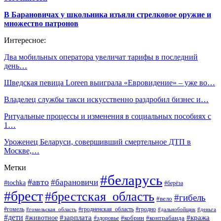
В Барановичах у школьника изъяли стрелковое оружие и
множество патронов
Интересное:
Два мобильных оператора увеличат тарифы в последний
день…
Шведская певица Loreen выиграла «Евровидение» – уже во…
Владелец службы такси искусственно раздробил бизнес и…
Ритуальные процессы и изменения в социальных пособиях с
1…
Уроженец Беларуси, совершивший смертельное ДТП в
Москве,…
Метки
#беларусь
#авто
#барановичи
#tochka
#берёза
#брест
#брестская_область
#гибель
#вело
#гродненская_область
#гомель
#гомельская_область
#гродно
#дальнобойщик
#деньга
#дети
#зарплата
#животное
#кража
#кобрин
#контрабанда
#здоровье