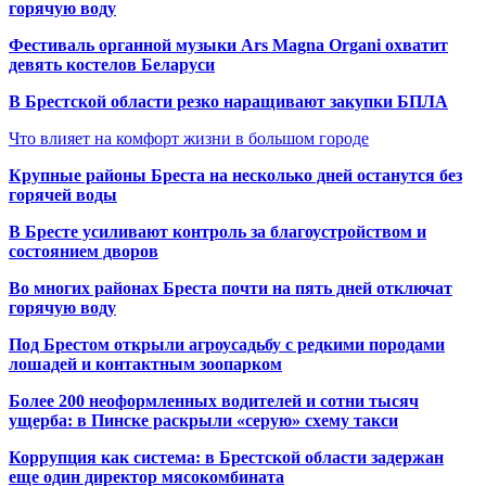
горячую воду
Фестиваль органной музыки Ars Magna Organi охватит
девять костелов Беларуси
В Брестской области резко наращивают закупки БПЛА
Что влияет на комфорт жизни в большом городе
Крупные районы Бреста на несколько дней останутся без
горячей воды
В Бресте усиливают контроль за благоустройством и
состоянием дворов
Во многих районах Бреста почти на пять дней отключат
горячую воду
Под Брестом открыли агроусадьбу с редкими породами
лошадей и контактным зоопарком
Более 200 неоформленных водителей и сотни тысяч
ущерба: в Пинске раскрыли «серую» схему такси
Коррупция как система: в Брестской области задержан
еще один директор мясокомбината