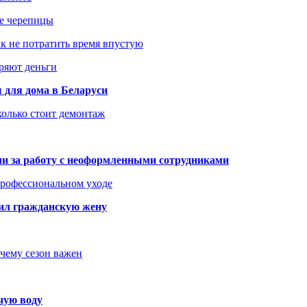
ше черепицы
как не потратить время впустую
еряют деньги
 для дома в Беларуси
колько стоит демонтаж
али за работу с неоформленными сотрудниками
 профессиональном уходе
бил гражданскую жену
очему сезон важен
чую воду