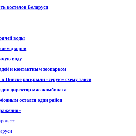
ть костелов Беларуси
орячей воды
янием дворов
рячую воду
адей и контактным зоопарком
 в Пинске раскрыли «серую» схему такси
 один директор мясокомбината
ободным остался один район
тражения»
процесс
ларуси