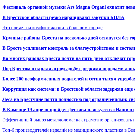
Фестиваль органной музыки Ars Magna Organi охватит девя
В Брестской области резко наращивают закупки БПЛА
Что влияет на комфорт жизни в большом городе
Крупные районы Бреста на несколько дней останутся без г
В Бресте усиливают контроль за благоустройством и состо
Во многих районах Бреста почти на пять дней отключат го
Под Брестом открыли агроусадьбу с редкими породами лош
Более 200 неоформленных водителей и сотни тысяч ущерба:
Коррупция как система: в Брестской области задержан еще
Леса на Брестчине почти полностью под ограничениями: св
В Каменце 19 апреля пройдет фестиваль искусств «Наши о
Эффективный вывоз металлолома: как грамотно организовать 
Топ-6 производителей изделий из медицинского пластика в Бе