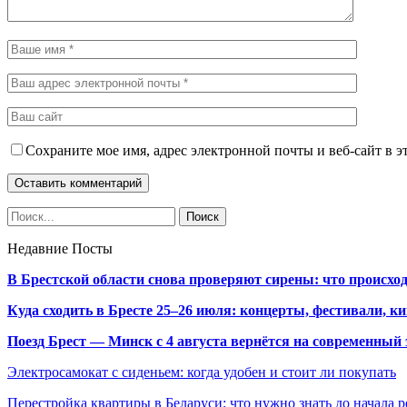
Сохраните мое имя, адрес электронной почты и веб-сайт в э
Недавние Посты
В Брестской области снова проверяют сирены: что происхо
Куда сходить в Бресте 25–26 июля: концерты, фестивали, ки
Поезд Брест — Минск с 4 августа вернётся на современный 
Электросамокат с сиденьем: когда удобен и стоит ли покупать
Перестройка квартиры в Беларуси: что нужно знать до начала 