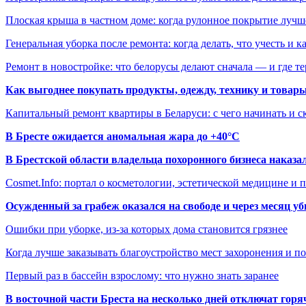
Плоская крыша в частном доме: когда рулонное покрытие луч
Генеральная уборка после ремонта: когда делать, что учесть и 
Ремонт в новостройке: что белорусы делают сначала — и где т
Как выгоднее покупать продукты, одежду, технику и товары
Капитальный ремонт квартиры в Беларуси: с чего начинать и с
В Бресте ожидается аномальная жара до +40°C
В Брестской области владельца похоронного бизнеса наказ
Cosmet.Info: портал о косметологии, эстетической медицине и
Осужденный за грабеж оказался на свободе и через месяц у
Ошибки при уборке, из-за которых дома становится грязнее
Когда лучше заказывать благоустройство мест захоронения и п
Первый раз в бассейн взрослому: что нужно знать заранее
В восточной части Бреста на несколько дней отключат горя