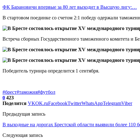
ФК Барановичи впервые за 80 лет выходит в Высшую лигу:…
В стартовом поединке со счетом 2:1 победу одержали таможен
Встреча сборных Государственного таможенного комитета и Бел
Победитель турнира определится 1 сентября.
#брест
#таможня
#футбол
0
423
Поделится
VK
OK.ru
Facebook
Twitter
WhatsApp
Telegram
Viber
Предыдущая запись
В выходные на дорогах Брестской области выявили более 110 
Следующая запись