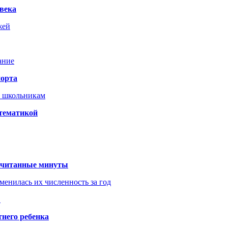
века
жей
ание
порта
т школьникам
 тематикой
 считанные минуты
менилась их численность за год
?
него ребенка