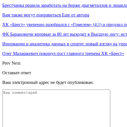
Брестчанка решила заработать на бирже драгметаллов и лишила
Вам также могут понравиться
Еще от автора
ХК «Брест» уверенно разобрался с «Гомелем» (4:1) и продлил
ФК Барановичи впервые за 80 лет выходит в Высшую лигу: ис
Инновации и аналитика данных в спорте: новый взгляд на уп
Олег Малашкевич покинул пост главного тренера ХК «Брест»
Prev
Next
Оставьте ответ
Ваш электронный адрес не будет опубликован.