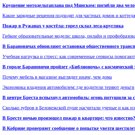
Крушение мотодельтаплана под Минском: погибли два чело
Какие зарядные решения подходят для частных домов и коттед
Пожар в Ружанах у костёла: горел склад леса-кругляка
Гибкие образовательные модели: школа, онлайн и профобразов
В Барановичах обновляют остановки общественного транс
Учебная нагрузка и стресс: как современные сервисы помогаю
В городе Барановичи пройдет «Библионочь» с космической
Почему мебель в магазине выглядит иначе, чем дома
Экономика владения автомобилем: где водители теряют деньги
В центре Бреста вспыхнул автомобиль: огонь потушили за
Сколько зубров в Беловежской пуще насчитали ученые и как из
В Бресте ночью произошел пожар в квартире: что известно
В Кобрине проверяют сообщение о попытке увезти шестилет