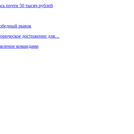
сь почти 50 тысяч рублей
 победный рывок
торическое достижение для…
равление командами