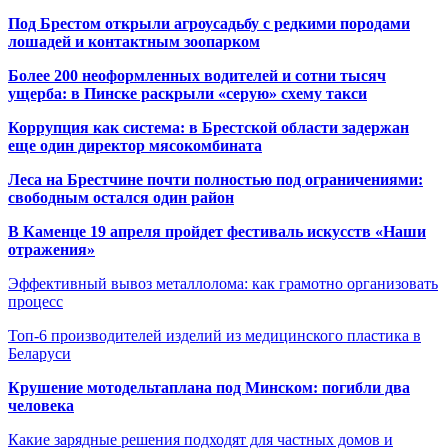
Под Брестом открыли агроусадьбу с редкими породами
лошадей и контактным зоопарком
Более 200 неоформленных водителей и сотни тысяч
ущерба: в Пинске раскрыли «серую» схему такси
Коррупция как система: в Брестской области задержан
еще один директор мясокомбината
Леса на Брестчине почти полностью под ограничениями:
свободным остался один район
В Каменце 19 апреля пройдет фестиваль искусств «Наши
отражения»
Эффективный вывоз металлолома: как грамотно организовать
процесс
Топ-6 производителей изделий из медицинского пластика в
Беларуси
Крушение мотодельтаплана под Минском: погибли два
человека
Какие зарядные решения подходят для частных домов и