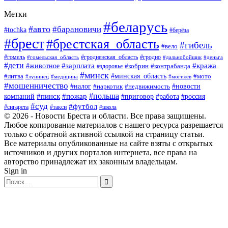
Метки
#беларусь
#авто
#барановичи
#tochka
#берёза
#брест
#брестская_область
#гибель
#вело
#гродненская_область
#гомель
#гомельская_область
#гродно
#дальнобойщик
#деньга
#дети
#зарплата
#животное
#кража
#кобрин
#контрабанда
#здоровье
#минск
#минская_область
#литва
#мото
#лунинец
#медицина
#могилёв
#мошенничество
#новости
#налог
#недвижимость
#наркотик
#польша
#пинск
#пожар
компаний
#приговор
#работа
#россия
#суд
#футбол
#такси
#сигарета
#школа
© 2026 - Новости Бреста и области. Все права защищены.
Любое копирование материалов с нашего ресурса разрешается
только с обратной активной ссылкой на страницу статьи.
Все материалы опубликованные на сайте взяты с открытых
источников и других порталов интернета, все права на
авторство принадлежат их законным владельцам.
Sign in