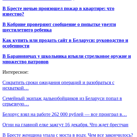
В Бресте ночью произошел пожар в квартире: что
известно?
В Кобрине проверяют сообщение о попытке увезти
шестилетнего ребенка
Как купить или продать сайт в Беларуси: руководство и
особенности
В Барановичах у школьника изъяли стрелковое оружие и
множество патронов
Интересное:
Сократить сроки ожидания операций и разобраться с
нехваткой…
Семейный экипаж дальнобойщиков из Беларуси попал в
серьезную…
Белорус взял на работе 262 000 рублей — все проиграл в…
Огни на главной елке зажгут 16 декабря. Что ждет брестчан
В Бресте женщина упала с моста в воду. Чем все закончилось?