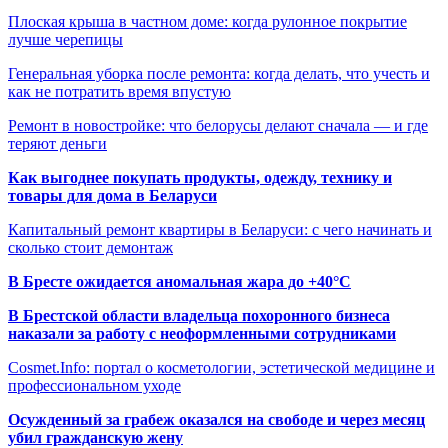
Плоская крыша в частном доме: когда рулонное покрытие
лучше черепицы
Генеральная уборка после ремонта: когда делать, что учесть и
как не потратить время впустую
Ремонт в новостройке: что белорусы делают сначала — и где
теряют деньги
Как выгоднее покупать продукты, одежду, технику и
товары для дома в Беларуси
Капитальный ремонт квартиры в Беларуси: с чего начинать и
сколько стоит демонтаж
В Бресте ожидается аномальная жара до +40°C
В Брестской области владельца похоронного бизнеса
наказали за работу с неоформленными сотрудниками
Cosmet.Info: портал о косметологии, эстетической медицине и
профессиональном уходе
Осужденный за грабеж оказался на свободе и через месяц
убил гражданскую жену