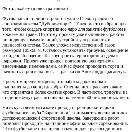
Фото: pixabay (иллюстративное)
Футбольный стадион строят на улице Гаевой рядом со
спорткомплексом "Дубово-спорт". "Такое место выбрано для
того, чтобы создать спортивное ядро для занятий футболом и
хоккеем на траве. По этому проекту уже выполнены работы
по подводу коммуникаций, устройству ограждения и
ливневой системы. Также уложен искусственный газон
размером 105х68 м. Осталось установить трибуны, освещение
и видеонаблюдение, благоустроить территорию и сделать
парковки. Проект уже прошел повторную экспертизу с
внесенными изменениями, сейчас будем проводить торги и
начинать строительство", — рассказал Александр Цыганчук.
Проектом предусмотрено, что работы должны быть
выполнены до конца декабря. Специалисты рассчитывают,
что справятся в более сжатые сроки. В частности, трибуны на
стадионе будут рассчитаны на более чем 500 посадочных мест.
На искусственном газоне проводят тренировки игроки
футбольного клуба "Барановичи", занимаются воспитанники
детско-юношеской спортивной школы. Завершение работ
позволит проводить на стадионе официальные соревнования.
"Это футбольное поле предназначено для круглогодичного