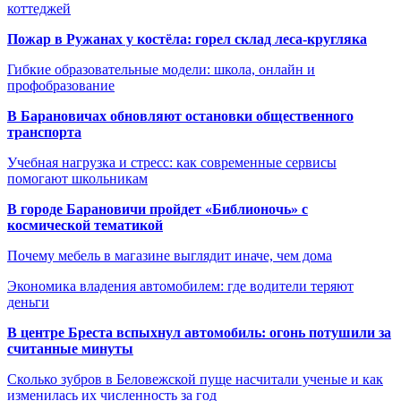
коттеджей
Пожар в Ружанах у костёла: горел склад леса-кругляка
Гибкие образовательные модели: школа, онлайн и
профобразование
В Барановичах обновляют остановки общественного
транспорта
Учебная нагрузка и стресс: как современные сервисы
помогают школьникам
В городе Барановичи пройдет «Библионочь» с
космической тематикой
Почему мебель в магазине выглядит иначе, чем дома
Экономика владения автомобилем: где водители теряют
деньги
В центре Бреста вспыхнул автомобиль: огонь потушили за
считанные минуты
Сколько зубров в Беловежской пуще насчитали ученые и как
изменилась их численность за год