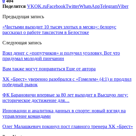
0
404
Поделится
VK
OK.ru
Facebook
Twitter
WhatsApp
Telegram
Viber
Предыдущая запись
«Чистыми выходит 10 тысяч злотых в месяц»: белорус
рассказал о работе таксистом в Белостоке
Следующая запись
Взял денег с «попутчиков» и получил уголовку. Вот что
придумал молодой пинчанин
Вам также могут понравиться
Еще от автора
ХК «Брест» уверенно разобрался с «Гомелем» (4:1) и продлил
победный рывок
ФК Барановичи впервые за 80 лет выходит в Высшую лигу:
историческое достижение для…
Инновации и аналитика данных в спорте: новый взгляд на
управление командами
Олег Малашкевич покинул пост главного тренера ХК «Брест»