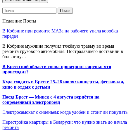
Недавние Посты
В Кобрине при ремонте МАЗа на рабочего упала коробка
передач
В Кобрине мужчина получил тяжёлую травму во время
ремонта грузового автомобиля. Пострадавшего доставили в
больницу…
В Брестской области снова проверяют сирены: что
происходит?
Куда сходить в Бресте 25–26 июля: концерты, фестивали,
кино и отдых с детьми
Поезд Брест — Минск с 4 августа вернётся на
современный электропоезд
Электросамокат с сиденьем: когда удобен и стоит ли покупать
Перестройка квартиры в Беларуси: что нужно знать до начала
ремонта