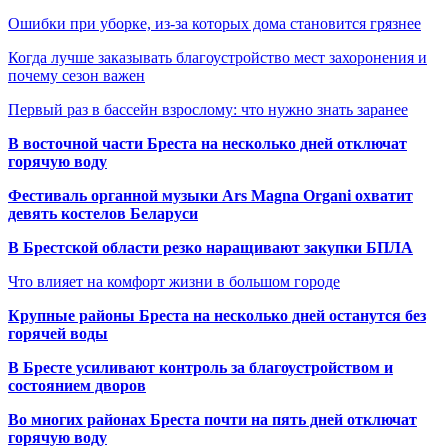
Ошибки при уборке, из-за которых дома становится грязнее
Когда лучше заказывать благоустройство мест захоронения и
почему сезон важен
Первый раз в бассейн взрослому: что нужно знать заранее
В восточной части Бреста на несколько дней отключат
горячую воду
Фестиваль органной музыки Ars Magna Organi охватит
девять костелов Беларуси
В Брестской области резко наращивают закупки БПЛА
Что влияет на комфорт жизни в большом городе
Крупные районы Бреста на несколько дней останутся без
горячей воды
В Бресте усиливают контроль за благоустройством и
состоянием дворов
Во многих районах Бреста почти на пять дней отключат
горячую воду