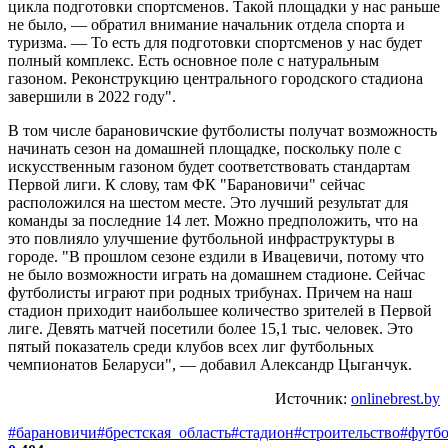
цикла подготовки спортсменов. Такой площадки у нас раньше
не было, — обратил внимание начальник отдела спорта и
туризма. — То есть для подготовки спортсменов у нас будет
полный комплекс. Есть основное поле с натуральным
газоном. Реконструкцию центрального городского стадиона
завершили в 2022 году".
В том числе барановичские футболисты получат возможность
начинать сезон на домашней площадке, поскольку поле с
искусственным газоном будет соответствовать стандартам
Первой лиги. К слову, там ФК "Барановичи" сейчас
расположился на шестом месте. Это лучший результат для
команды за последние 14 лет. Можно предположить, что на
это повлияло улучшение футбольной инфраструктуры в
городе. "В прошлом сезоне ездили в Ивацевичи, потому что
не было возможности играть на домашнем стадионе. Сейчас
футболисты играют при родных трибунах. Причем на наш
стадион приходит наибольшее количество зрителей в Первой
лиге. Девять матчей посетили более 15,1 тыс. человек. Это
пятый показатель среди клубов всех лиг футбольных
чемпионатов Беларуси", — добавил Александр Цыганчук.
Источник:
onlinebrest.by
#барановичи
#брестская_область
#стадион
#строительство
#футб