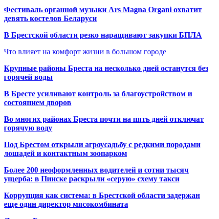
Фестиваль органной музыки Ars Magna Organi охватит
девять костелов Беларуси
В Брестской области резко наращивают закупки БПЛА
Что влияет на комфорт жизни в большом городе
Крупные районы Бреста на несколько дней останутся без
горячей воды
В Бресте усиливают контроль за благоустройством и
состоянием дворов
Во многих районах Бреста почти на пять дней отключат
горячую воду
Под Брестом открыли агроусадьбу с редкими породами
лошадей и контактным зоопарком
Более 200 неоформленных водителей и сотни тысяч
ущерба: в Пинске раскрыли «серую» схему такси
Коррупция как система: в Брестской области задержан
еще один директор мясокомбината