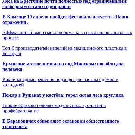
Леса на Брестчине почти полностью под ограничениями:
свободным остался один район
В Каменце 19 апреля пройдет фестиваль искусств «Наши
отражения»
Эффективный вывоз металлолома: как грамотно организовать
процесс
Топ-6 производителей изделий из медицинского пластика в
Беларуси
Крушение мотодельтаплана под Минском: погибли два
человека
Какие зарядные решения подходят для частных домов и
коттеджей
Пожар в Ружанах у костёла: горел склад леса-кругляка
Гибкие образовательные модели: школа, онлайн и
профобразование
В Барановичах обновляют остановки общественного
транспорта