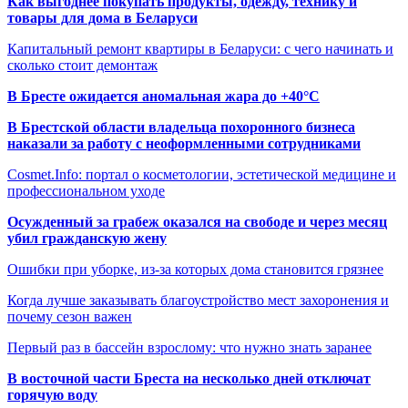
Как выгоднее покупать продукты, одежду, технику и
товары для дома в Беларуси
Капитальный ремонт квартиры в Беларуси: с чего начинать и
сколько стоит демонтаж
В Бресте ожидается аномальная жара до +40°C
В Брестской области владельца похоронного бизнеса
наказали за работу с неоформленными сотрудниками
Cosmet.Info: портал о косметологии, эстетической медицине и
профессиональном уходе
Осужденный за грабеж оказался на свободе и через месяц
убил гражданскую жену
Ошибки при уборке, из-за которых дома становится грязнее
Когда лучше заказывать благоустройство мест захоронения и
почему сезон важен
Первый раз в бассейн взрослому: что нужно знать заранее
В восточной части Бреста на несколько дней отключат
горячую воду