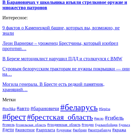
В Барановичах у школьника изъяли стрелковое оружие и
множество патронов
Интересное:
9 фактов о Каменецкой башне, которых вы, возможно, не
знали
Леон Варнерке – уроженец Брестчины, который изобрел
прототип…
В Березе мотоциклист нарушил ПДД и столкнулся с BMW
Суровым белорусским тракторам не нужны покрышки — они
на…
Могила генерала. В Бресте есть редкий памятник,
хранящий…
Метки
#беларусь
#авто
#барановичи
#tochka
#берёза
#брест
#брестская_область
#гибель
#вело
#гродненская_область
#гомель
#гомельская_область
#гродно
#дальнобойщик
#деньга
#дети
#зарплата
#животное
#кража
#кобрин
#контрабанда
#здоровье