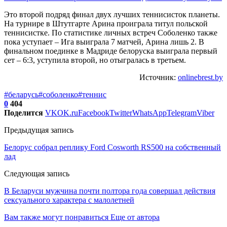
Это второй подряд финал двух лучших теннисисток планеты.
На турнире в Штутгарте Арина проиграла титул польской
теннисистке. По статистике личных встреч Соболенко также
пока уступает – Ига выиграла 7 матчей, Арина лишь 2. В
финальном поединке в Мадриде белоруска выиграла первый
сет – 6:3, уступила второй, но отыгралась в третьем.
Источник:
onlinebrest.by
#беларусь
#соболенко
#теннис
0
404
Поделится
VK
OK.ru
Facebook
Twitter
WhatsApp
Telegram
Viber
Предыдущая запись
Белорус собрал реплику Ford Cosworth RS500 на собственный
лад
Следующая запись
В Беларуси мужчина почти полтора года совершал действия
сексуального характера с малолетней
Вам также могут понравиться
Еще от автора