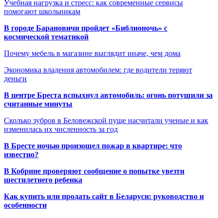
Учебная нагрузка и стресс: как современные сервисы
помогают школьникам
В городе Барановичи пройдет «Библионочь» с
космической тематикой
Почему мебель в магазине выглядит иначе, чем дома
Экономика владения автомобилем: где водители теряют
деньги
В центре Бреста вспыхнул автомобиль: огонь потушили за
считанные минуты
Сколько зубров в Беловежской пуще насчитали ученые и как
изменилась их численность за год
В Бресте ночью произошел пожар в квартире: что
известно?
В Кобрине проверяют сообщение о попытке увезти
шестилетнего ребенка
Как купить или продать сайт в Беларуси: руководство и
особенности