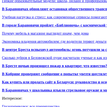
Гибкие образовательные модели: школа, онлайн и профобразов
В Барановичах обновляют остановки общественного транс
Учебная нагрузка и стресс: как современные сервисы помогаю
В городе Барановичи пройдет «Библионочь» с космической
Почему мебель в магазине выглядит иначе, чем дома
Экономика владения автомобилем: где водители теряют деньги
В центре Бреста вспыхнул автомобиль: огонь потушили за
Сколько зубров в Беловежской пуще насчитали ученые и как из
В Бресте ночью произошел пожар в квартире: что известно
В Кобрине проверяют сообщение о попытке увезти шестилет
Как купить или продать сайт в Беларуси: руководство и ос
В Барановичах у школьника изъяли стрелковое оружие и м
Интересное:
Грузоперевозки: все преимущества