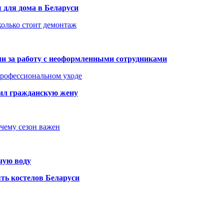
 для дома в Беларуси
колько стоит демонтаж
али за работу с неоформленными сотрудниками
 профессиональном уходе
бил гражданскую жену
очему сезон важен
чую воду
ть костелов Беларуси