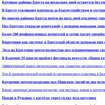
Крупные районы Бреста на несколько дней останутся без г
В Бресте усиливают контроль за благоустройством и состо
Во многих районах Бреста почти на пять дней отключат го
Под Брестом открыли агроусадьбу с редкими породами лош
Более 200 неоформленных водителей и сотни тысяч ущерба:
Коррупция как система: в Брестской области задержан еще
Леса на Брестчине почти полностью под ограничениями: св
В Каменце 19 апреля пройдет фестиваль искусств «Наши о
Эффективный вывоз металлолома: как грамотно организовать 
Топ-6 производителей изделий из медицинского пластика в Бе
Крушение мотодельтаплана под Минском: погибли два чело
Какие зарядные решения подходят для частных домов и коттед
Пожар в Ружанах у костёла: горел склад леса-кругляка