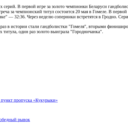
серий. В первой игре за золото чемпионки Беларуси гандболис
реча за чемпионский титул состоится 20 мая в Гомеле. В первой
ке" — 32:36. Через неделю соперники встретятся в Гродно. Сери
 раз в истории стали гандболистки "Гомеля", вторыми финишир
 титула, один раз золото выиграла "Городничанка".
в пункт пропуска «Кукурыки»
 победный рывок