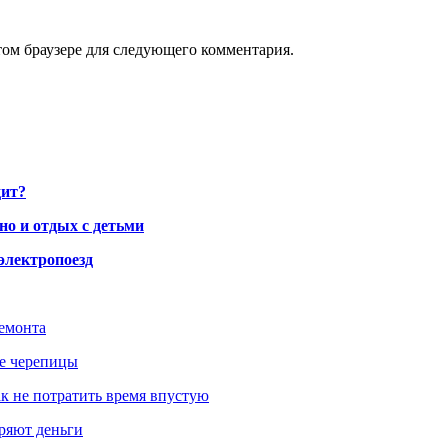
том браузере для следующего комментария.
дит?
но и отдых с детьми
электропоезд
ремонта
ше черепицы
как не потратить время впустую
еряют деньги