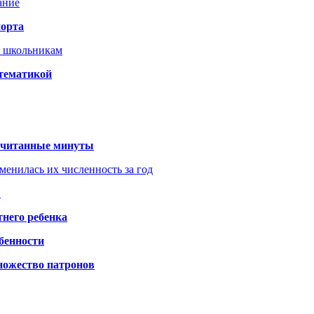
ание
порта
т школьникам
 тематикой
 считанные минуты
менилась их численность за год
?
него ребенка
обенности
ножество патронов