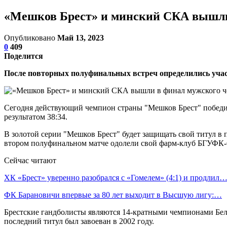
«Мешков Брест» и минский СКА вышли 
Опубликовано
Май 13, 2023
0
409
Поделится
После повторных полуфинальных встреч определились учас
Сегодня действующий чемпион страны "Мешков Брест" победил 
результатом 38:34.
В золотой серии "Мешков Брест" будет защищать свой титул в
втором полуфинальном матче одолели свой фарм-клуб БГУФК-С
Сейчас читают
ХК «Брест» уверенно разобрался с «Гомелем» (4:1) и продлил
ФК Барановичи впервые за 80 лет выходит в Высшую лигу:…
Брестские гандболисты являются 14-кратными чемпионами Бела
последний титул был завоеван в 2002 году.