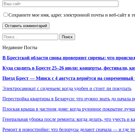
Сохраните мое имя, адрес электронной почты и веб-сайт в э
Недавние Посты
В Брестской области снова проверяют сирены: что происхо
Куда сходить в Бресте 25–26 июля: концерты, фестивали, ки
Поезд Брест — Минск с 4 августа вернётся на современный 
Электросамокат с сиденьем: когда удобен и стоит ли покупать
Перестройка квартиры в Беларуси: что нужно знать до начала 
Плоская крыша в частном доме: когда рулонное покрытие луч
Генеральная уборка после ремонта: когда делать, что учесть и 
Ремонт в новостройке: что белорусы делают сначала — и где т