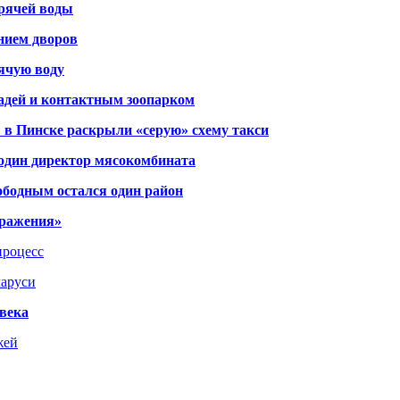
орячей воды
янием дворов
рячую воду
адей и контактным зоопарком
 в Пинске раскрыли «серую» схему такси
 один директор мясокомбината
ободным остался один район
тражения»
процесс
ларуси
века
жей