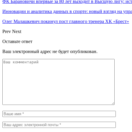
ФК Барановичи впервые за 80 лет выходит в Высшую лигу: ис
Инновации и аналитика данных в спорте: новый взгляд на уп
Олег Малашкевич покинул пост главного тренера ХК «Брест»
Prev
Next
Оставьте ответ
Ваш электронный адрес не будет опубликован.