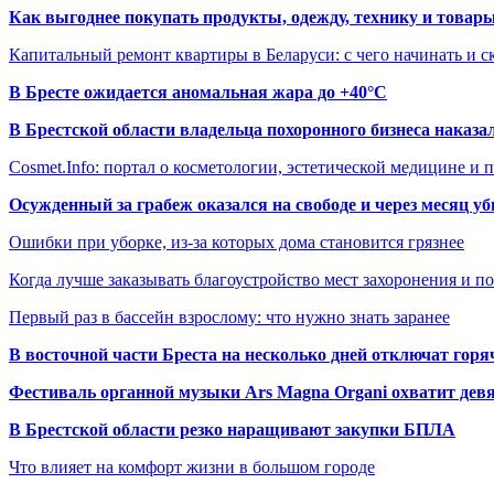
Как выгоднее покупать продукты, одежду, технику и товары
Капитальный ремонт квартиры в Беларуси: с чего начинать и с
В Бресте ожидается аномальная жара до +40°C
В Брестской области владельца похоронного бизнеса наказ
Cosmet.Info: портал о косметологии, эстетической медицине и
Осужденный за грабеж оказался на свободе и через месяц у
Ошибки при уборке, из-за которых дома становится грязнее
Когда лучше заказывать благоустройство мест захоронения и п
Первый раз в бассейн взрослому: что нужно знать заранее
В восточной части Бреста на несколько дней отключат горя
Фестиваль органной музыки Ars Magna Organi охватит девя
В Брестской области резко наращивают закупки БПЛА
Что влияет на комфорт жизни в большом городе