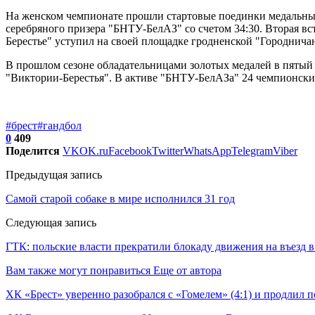
На женском чемпионате прошли стартовые поединки медальных 
серебряного призера "БНТУ-БелАЗ" со счетом 34:30. Вторая вст
Берестье" уступил на своей площадке гродненской "Городничан
В прошлом сезоне обладательницами золотых медалей в пятый
"Виктории-Берестья". В активе "БНТУ-БелАЗа" 24 чемпионских
#брест
#гандбол
0
409
Поделится
VK
OK.ru
Facebook
Twitter
WhatsApp
Telegram
Viber
Предыдущая запись
Самой старой собаке в мире исполнился 31 год
Следующая запись
ГТК: польские власти прекратили блокаду движения на въезд 
Вам также могут понравиться
Еще от автора
ХК «Брест» уверенно разобрался с «Гомелем» (4:1) и продлил