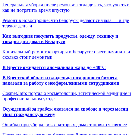
Генеральная уборка после ремонта: когда делать, что учесть и
как не потратить время впустую
Ремонт в новостройке: что белорусы делают сначала — и где
теряют деньги
Как выгоднее покупать продукты, одежду, технику и
товары для дома в Беларуси
Капитальный ремонт квартиры в Беларуси: с чего начинать и
сколько стоит демонтаж
В Бресте ожидается аномальная жара до +40°C
В Брестской области владельца похоронного бизнеса
наказали за работу с неоформленными сотрудниками
Cosmet.Info: портал о косметологии, эстетической медицине и
профессиональном уходе
Осужденный за грабеж оказался на свободе и через месяц
убил гражданскую жену
Ошибки при уборке, из-за которых дома становится грязнее
Когда лучше заказывать благоустройство мест захоронения и