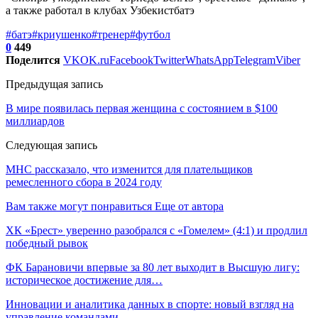
а также работал в клубах Узбекистбатэ
#батэ
#криушенко
#тренер
#футбол
0
449
Поделится
VK
OK.ru
Facebook
Twitter
WhatsApp
Telegram
Viber
Предыдущая запись
В мире появилась первая женщина с состоянием в $100
миллиардов
Следующая запись
МНС рассказало, что изменится для плательщиков
ремесленного сбора в 2024 году
Вам также могут понравиться
Еще от автора
ХК «Брест» уверенно разобрался с «Гомелем» (4:1) и продлил
победный рывок
ФК Барановичи впервые за 80 лет выходит в Высшую лигу:
историческое достижение для…
Инновации и аналитика данных в спорте: новый взгляд на
управление командами