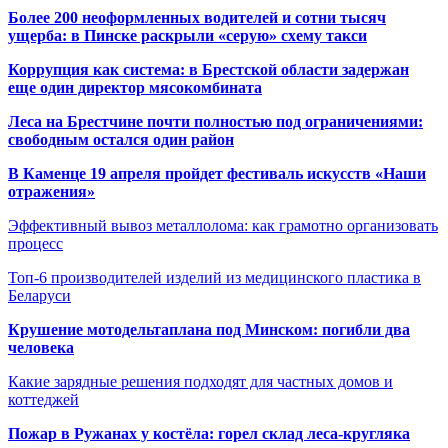
Более 200 неоформленных водителей и сотни тысяч
ущерба: в Пинске раскрыли «серую» схему такси
Коррупция как система: в Брестской области задержан
еще один директор мясокомбината
Леса на Брестчине почти полностью под ограничениями:
свободным остался один район
В Каменце 19 апреля пройдет фестиваль искусств «Наши
отражения»
Эффективный вывоз металлолома: как грамотно организовать
процесс
Топ-6 производителей изделий из медицинского пластика в
Беларуси
Крушение мотодельтаплана под Минском: погибли два
человека
Какие зарядные решения подходят для частных домов и
коттеджей
Пожар в Ружанах у костёла: горел склад леса-кругляка