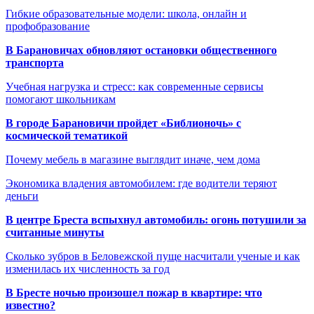
Гибкие образовательные модели: школа, онлайн и
профобразование
В Барановичах обновляют остановки общественного
транспорта
Учебная нагрузка и стресс: как современные сервисы
помогают школьникам
В городе Барановичи пройдет «Библионочь» с
космической тематикой
Почему мебель в магазине выглядит иначе, чем дома
Экономика владения автомобилем: где водители теряют
деньги
В центре Бреста вспыхнул автомобиль: огонь потушили за
считанные минуты
Сколько зубров в Беловежской пуще насчитали ученые и как
изменилась их численность за год
В Бресте ночью произошел пожар в квартире: что
известно?