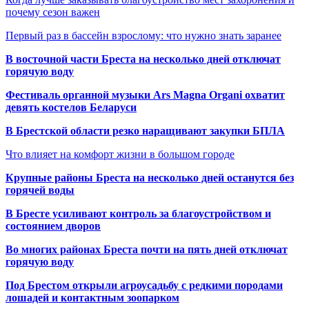
почему сезон важен
Первый раз в бассейн взрослому: что нужно знать заранее
В восточной части Бреста на несколько дней отключат
горячую воду
Фестиваль органной музыки Ars Magna Organi охватит
девять костелов Беларуси
В Брестской области резко наращивают закупки БПЛА
Что влияет на комфорт жизни в большом городе
Крупные районы Бреста на несколько дней останутся без
горячей воды
В Бресте усиливают контроль за благоустройством и
состоянием дворов
Во многих районах Бреста почти на пять дней отключат
горячую воду
Под Брестом открыли агроусадьбу с редкими породами
лошадей и контактным зоопарком