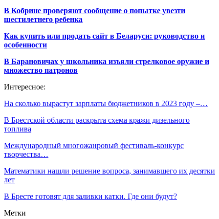
В Кобрине проверяют сообщение о попытке увезти
шестилетнего ребенка
Как купить или продать сайт в Беларуси: руководство и
особенности
В Барановичах у школьника изъяли стрелковое оружие и
множество патронов
Интересное:
На сколько вырастут зарплаты бюджетников в 2023 году –…
В Брестской области раскрыта схема кражи дизельного
топлива
Международный многожанровый фестиваль-конкурс
творчества…
Математики нашли решение вопроса, занимавшего их десятки
лет
В Бресте готовят для заливки катки. Где они будут?
Метки