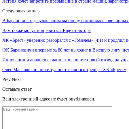
Латвия хочет запретить пребывание в стране машин, зарегист
Следующая запись
В Барановичах девушка снимала порчу и лишилась ювелирны
Вам также могут понравиться
Еще от автора
ХК «Брест» уверенно разобрался с «Гомелем» (4:1) и продлил
ФК Барановичи впервые за 80 лет выходит в Высшую лигу: ис
Инновации и аналитика данных в спорте: новый взгляд на уп
Олег Малашкевич покинул пост главного тренера ХК «Брест»
Prev
Next
Оставьте ответ
Ваш электронный адрес не будет опубликован.