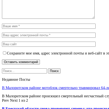
Сохраните мое имя, адрес электронной почты и веб-сайт в э
Недавние Посты
В Малоритском районе мотоблок смертельно травмировал 64-л
В Малоритском районе произошел смертельный несчастный слу
Prev
Next
1 из 2
В Брестской области снова проверяют сирены: что происхо