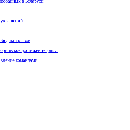
рированных в Беларуси
х украшений
 победный рывок
торическое достижение для…
равление командами