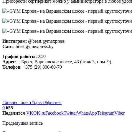
Приобрести сертификат можно у администратора в любое удобн
Инстаграм
: @brest.gymexpress
Сайт
: brest.gymexpress.by
График работы
: 24/7
Адрес
: г. Брест, Варшавское шоссе, 43 (этаж 3, пом. 9)
Телефон
: +375 (29) 800-60-70
#бизнес_брест
#брест
#фитнес
0
655
Поделится
VK
OK.ru
Facebook
Twitter
WhatsApp
Telegram
Viber
Предыдущая запись