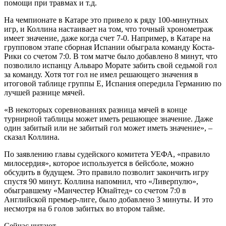
помощи при травмах и т.д.
На чемпионате в Катаре это привело к ряду 100-минутных
игр, и Коллина настаивает на том, что точный хронометраж
имеет значение, даже когда счет 7-0. Например, в Катаре на
групповом этапе сборная Испании обыграла команду Коста-
Рики со счетом 7:0. В том матче было добавлено 8 минут, что
позволило испанцу Альваро Морате забить свой седьмой гол
за команду. Хотя тот гол не имел решающего значения в
итоговой таблице группы E, Испания опередила Германию по
лучшей разнице мячей.
«В некоторых соревнованиях разница мячей в конце
турнирной таблицы может иметь решающее значение. Даже
один забитый или не забитый гол может иметь значение», –
сказал Коллина.
По заявлению главы судейского комитета УЕФА, «правило
милосердия», которое используется в бейсболе, можно
обсудить в будущем. Это правило позволит закончить игру
спустя 90 минут. Коллина напомнил, что «Ливерпулю»,
обыгравшему «Манчестер Юнайтед» со счетом 7:0 в
Английской премьер-лиге, было добавлено 3 минуты. И это
несмотря на 6 голов забитых во втором тайме.
Сейчас читают