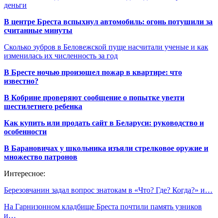
деньги
В центре Бреста вспыхнул автомобиль: огонь потушили за
считанные минуты
Сколько зубров в Беловежской пуще насчитали ученые и как
изменилась их численность за год
В Бресте ночью произошел пожар в квартире: что
известно?
В Кобрине проверяют сообщение о попытке увезти
шестилетнего ребенка
Как купить или продать сайт в Беларуси: руководство и
особенности
В Барановичах у школьника изъяли стрелковое оружие и
множество патронов
Интересное:
Березовчанин задал вопрос знатокам в «Что? Где? Когда?» и…
На Гарнизонном кладбище Бреста почтили память узников
и…