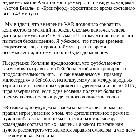
недавнем матче Английской премьер-лиги между командами
«Астон Вилла» и «Брентфорд» эффективное время составило
всего 43 минуты.
«Мы видели, что внедрение VAR позволило сократить
количество симуляций игроков. Сколько карточек теперь
дается за симуляцию? Очень мало! Потому что игроки знают:
пытаться бессмысленно. Я убежден, что потеря времени
сократится, когда игроки поймут: тратить время
бессмысленно, потому что оно будет добавлено».
Пьерлуиджи Коллина предположил, что футбол может
заимствовать правила из бейсбола, чтобы контролировать
продолжительность игр. По так называемому «правилу
милосердия» в бейсболе, используемому на международных
турнирах и на некоторых уровнях студенческой игры в США,
игра завершается, если одна команда получает большое
преимущество после определенного количества голов.
«Возможно, в будущем мы можем рассмотреть в рамках
правил игры указание о том, что дополнительное время не
нужно добавлять в конце матча, если разница между
командами составляет «x» мячей. На каком-то этапе нам
нужно рассмотреть что является здравым смыслом, а что нет»,
– резюмировал Коллина.