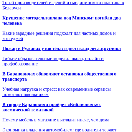
Топ-6 производителей изделий из медицинского пластика в
Беларуси
Крушение мотодельтаплана под Минском: погибли два
человека
Какие зарядные решения подходят для частных домов и
коттеджей
Пожар в Ружанах у костёла: горел склад леса-кругляка
Гибкие образовательные модели: школа, онлайн и
профобразование
В Барановичах обновляют остановки общественного
транспорта
Учебная нагрузка и стресс: как современные сервисы
помогают школьникам
В городе Барановичи пройдет «Библионочь» с
космической тематикой
Почему мебель в магазине выглядит иначе, чем дома
Экономика владения автомобилем: где водители теряют