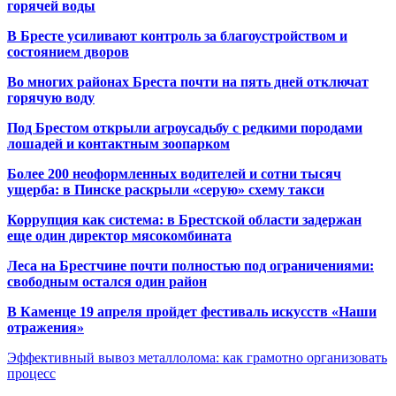
горячей воды
В Бресте усиливают контроль за благоустройством и
состоянием дворов
Во многих районах Бреста почти на пять дней отключат
горячую воду
Под Брестом открыли агроусадьбу с редкими породами
лошадей и контактным зоопарком
Более 200 неоформленных водителей и сотни тысяч
ущерба: в Пинске раскрыли «серую» схему такси
Коррупция как система: в Брестской области задержан
еще один директор мясокомбината
Леса на Брестчине почти полностью под ограничениями:
свободным остался один район
В Каменце 19 апреля пройдет фестиваль искусств «Наши
отражения»
Эффективный вывоз металлолома: как грамотно организовать
процесс