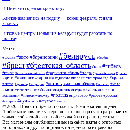
В Пинске сгорел микроавтобус
Ближайшая запись на подачу — конец февраля. Узнали,
какие…
Визовые центры Польши в Беларуси будут работать по-
новому
Метки
#беларусь
#авто
#барановичи
#tochka
#берёза
#брест
#брестская_область
#гибель
#вело
#гродненская_область
#гомель
#гомельская_область
#гродно
#дальнобойщик
#деньга
#дети
#зарплата
#животное
#кража
#кобрин
#контрабанда
#здоровье
#минск
#минская_область
#литва
#мото
#лунинец
#медицина
#могилёв
#мошенничество
#новости
#налог
#недвижимость
#наркотик
#польша
#пинск
#пожар
компаний
#приговор
#работа
#россия
#суд
#футбол
#такси
#сигарета
#школа
© 2026 - Новости Бреста и области. Все права защищены.
Любое копирование материалов с нашего ресурса разрешается
только с обратной активной ссылкой на страницу статьи.
Все материалы опубликованные на сайте взяты с открытых
источников и других порталов интернета, все права на