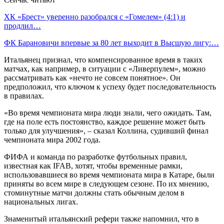
ХК «Брест» уверенно разобрался с «Гомелем» (4:1) и
продлил…
ФК Барановичи впервые за 80 лет выходит в Высшую лигу:…
Итальянец признал, что компенсированное время в таких
матчах, как например, в ситуации с «Ливерпулем», можно
рассматривать как «нечто не совсем понятное». Он
предположил, что ключом к успеху будет последовательность
в правилах.
«Во время чемпионата мира люди знали, чего ожидать. Там,
где на поле есть постоянство, каждое решение может быть
только для улучшения», – сказал Коллина, судивший финал
чемпионата мира 2002 года.
ФИФА и команда по разработке футбольных правил,
известная как IFAB, хотят, чтобы временные рамки,
использовавшиеся во время чемпионата мира в Катаре, были
приняты во всем мире в следующем сезоне. По их мнению,
стоминутные матчи должны стать обычным делом в
национальных лигах.
Знаменитый итальянский рефери также напомнил, что в