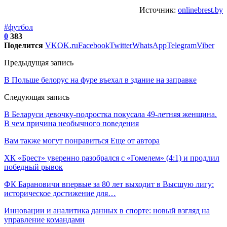
Источник:
onlinebrest.by
#футбол
0
383
Поделится
VK
OK.ru
Facebook
Twitter
WhatsApp
Telegram
Viber
Предыдущая запись
В Польше белорус на фуре въехал в здание на заправке
Следующая запись
В Беларуси девочку-подростка покусала 49-летняя женщина.
В чем причина необычного поведения
Вам также могут понравиться
Еще от автора
ХК «Брест» уверенно разобрался с «Гомелем» (4:1) и продлил
победный рывок
ФК Барановичи впервые за 80 лет выходит в Высшую лигу:
историческое достижение для…
Инновации и аналитика данных в спорте: новый взгляд на
управление командами