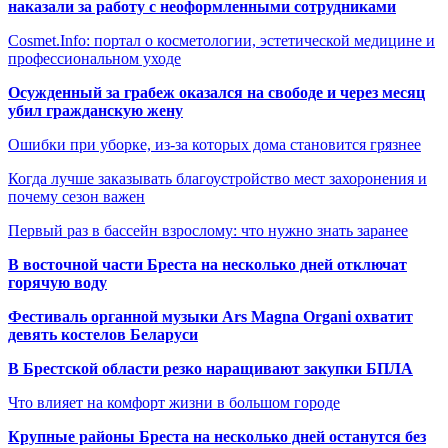
наказали за работу с неоформленными сотрудниками
Cosmet.Info: портал о косметологии, эстетической медицине и
профессиональном уходе
Осужденный за грабеж оказался на свободе и через месяц
убил гражданскую жену
Ошибки при уборке, из-за которых дома становится грязнее
Когда лучше заказывать благоустройство мест захоронения и
почему сезон важен
Первый раз в бассейн взрослому: что нужно знать заранее
В восточной части Бреста на несколько дней отключат
горячую воду
Фестиваль органной музыки Ars Magna Organi охватит
девять костелов Беларуси
В Брестской области резко наращивают закупки БПЛА
Что влияет на комфорт жизни в большом городе
Крупные районы Бреста на несколько дней останутся без