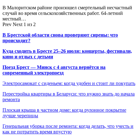
В Малоритском районе произошел смертельный несчастный
случай во время сельскохозяйственных работ. 64-летний
местный…
Prev
Next
1 из 2
В Брестской области снова проверяют сирены: что
происходит?
Куда сходить в Бресте 25–26 июля: концерты, фестивали,
кино и отдых с детьми
Поезд Брест — Минск с 4 августа вернётся на
современный электропоезд
Электросамокат с сиденьем: когда удобен и стоит ли покупать
Перестройка квартиры в Беларуси: что нужно знать до начала
ремонта
Плоская крыша в частном доме: когда рулонное покрытие
лучше черепицы
Генеральная уборка после ремонта: когда делать, что учесть и
как не потратить время впустую