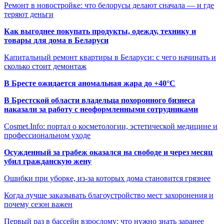
Ремонт в новостройке: что белорусы делают сначала — и где
теряют деньги
Как выгоднее покупать продукты, одежду, технику и
товары для дома в Беларуси
Капитальный ремонт квартиры в Беларуси: с чего начинать и
сколько стоит демонтаж
В Бресте ожидается аномальная жара до +40°C
В Брестской области владельца похоронного бизнеса
наказали за работу с неоформленными сотрудниками
Cosmet.Info: портал о косметологии, эстетической медицине и
профессиональном уходе
Осужденный за грабеж оказался на свободе и через месяц
убил гражданскую жену
Ошибки при уборке, из-за которых дома становится грязнее
Когда лучше заказывать благоустройство мест захоронения и
почему сезон важен
Первый раз в бассейн взрослому: что нужно знать заранее