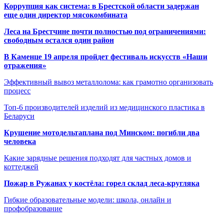
Коррупция как система: в Брестской области задержан
еще один директор мясокомбината
Леса на Брестчине почти полностью под ограничениями:
свободным остался один район
В Каменце 19 апреля пройдет фестиваль искусств «Наши
отражения»
Эффективный вывоз металлолома: как грамотно организовать
процесс
Топ-6 производителей изделий из медицинского пластика в
Беларуси
Крушение мотодельтаплана под Минском: погибли два
человека
Какие зарядные решения подходят для частных домов и
коттеджей
Пожар в Ружанах у костёла: горел склад леса-кругляка
Гибкие образовательные модели: школа, онлайн и
профобразование