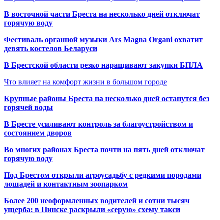
В восточной части Бреста на несколько дней отключат
горячую воду
Фестиваль органной музыки Ars Magna Organi охватит
девять костелов Беларуси
В Брестской области резко наращивают закупки БПЛА
Что влияет на комфорт жизни в большом городе
Крупные районы Бреста на несколько дней останутся без
горячей воды
В Бресте усиливают контроль за благоустройством и
состоянием дворов
Во многих районах Бреста почти на пять дней отключат
горячую воду
Под Брестом открыли агроусадьбу с редкими породами
лошадей и контактным зоопарком
Более 200 неоформленных водителей и сотни тысяч
ущерба: в Пинске раскрыли «серую» схему такси