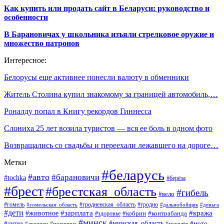
Как купить или продать сайт в Беларуси: руководство и
особенности
В Барановичах у школьника изъяли стрелковое оружие и
множество патронов
Интересное:
Белорусы еще активнее понесли валюту в обменники
Житель Столина купил знакомому за границей автомобиль,…
Роналду попал в Книгу рекордов Гиннесса
Слониха 25 лет возила туристов — вся ее боль в одном фото
Возвращались со свадьбы и переехали лежавшего на дороге…
Метки
#беларусь
#авто
#барановичи
#tochka
#берёза
#брест
#брестская_область
#гибель
#вело
#гродненская_область
#гомель
#гомельская_область
#гродно
#дальнобойщик
#деньга
#дети
#зарплата
#животное
#кража
#кобрин
#контрабанда
#здоровье
#минск
#минская_область
#литва
#мото
#лунинец
#медицина
#могилёв