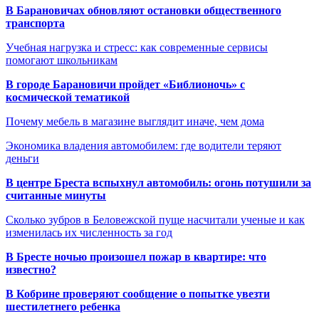
В Барановичах обновляют остановки общественного
транспорта
Учебная нагрузка и стресс: как современные сервисы
помогают школьникам
В городе Барановичи пройдет «Библионочь» с
космической тематикой
Почему мебель в магазине выглядит иначе, чем дома
Экономика владения автомобилем: где водители теряют
деньги
В центре Бреста вспыхнул автомобиль: огонь потушили за
считанные минуты
Сколько зубров в Беловежской пуще насчитали ученые и как
изменилась их численность за год
В Бресте ночью произошел пожар в квартире: что
известно?
В Кобрине проверяют сообщение о попытке увезти
шестилетнего ребенка