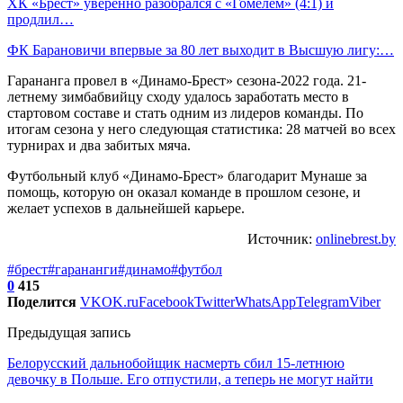
ХК «Брест» уверенно разобрался с «Гомелем» (4:1) и
продлил…
ФК Барановичи впервые за 80 лет выходит в Высшую лигу:…
Гарананга провел в «Динамо-Брест» сезона-2022 года. 21-
летнему зимбабвийцу сходу удалось заработать место в
стартовом составе и стать одним из лидеров команды. По
итогам сезона у него следующая статистика: 28 матчей во всех
турнирах и два забитых мяча.
Футбольный клуб «Динамо-Брест» благодарит Мунаше за
помощь, которую он оказал команде в прошлом сезоне, и
желает успехов в дальнейшей карьере.
Источник:
onlinebrest.by
#брест
#гарананги
#динамо
#футбол
0
415
Поделится
VK
OK.ru
Facebook
Twitter
WhatsApp
Telegram
Viber
Предыдущая запись
Белорусский дальнобойщик насмерть сбил 15-летнюю
девочку в Польше. Его отпустили, а теперь не могут найти