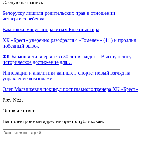
Следующая запись
Белоруску лишили родительских прав в отношении
четвертого ребенка
Вам также могут понравиться
Еще от автора
ХК «Брест» уверенно разобрался с «Гомелем» (4:1) и продлил
победный рывок
ФК Барановичи впервые за 80 лет выходит в Высшую лигу:
историческое достижение для…
Инновации и аналитика данных в спорте: новый взгляд на
управление командами
Олег Малашкевич покинул пост главного тренера ХК «Брест»
Prev
Next
Оставьте ответ
Ваш электронный адрес не будет опубликован.