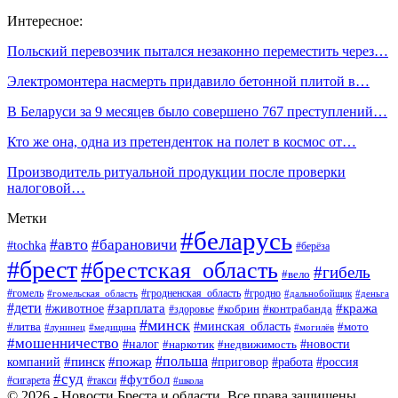
Интересное:
Польский перевозчик пытался незаконно переместить через…
Электромонтера насмерть придавило бетонной плитой в…
В Беларуси за 9 месяцев было совершено 767 преступлений…
Кто же она, одна из претенденток на полет в космос от…
Производитель ритуальной продукции после проверки
налоговой…
Метки
#беларусь
#авто
#барановичи
#tochka
#берёза
#брест
#брестская_область
#гибель
#вело
#гродненская_область
#гомель
#гомельская_область
#гродно
#дальнобойщик
#деньга
#дети
#зарплата
#животное
#кража
#кобрин
#контрабанда
#здоровье
#минск
#минская_область
#литва
#мото
#лунинец
#медицина
#могилёв
#мошенничество
#новости
#налог
#недвижимость
#наркотик
#польша
#пинск
#пожар
компаний
#приговор
#работа
#россия
#суд
#футбол
#такси
#сигарета
#школа
© 2026 - Новости Бреста и области. Все права защищены.