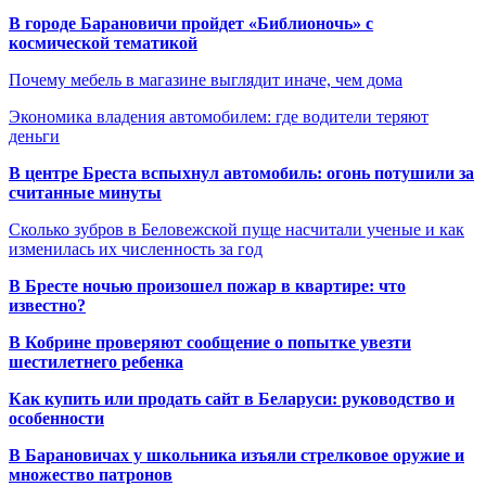
В городе Барановичи пройдет «Библионочь» с
космической тематикой
Почему мебель в магазине выглядит иначе, чем дома
Экономика владения автомобилем: где водители теряют
деньги
В центре Бреста вспыхнул автомобиль: огонь потушили за
считанные минуты
Сколько зубров в Беловежской пуще насчитали ученые и как
изменилась их численность за год
В Бресте ночью произошел пожар в квартире: что
известно?
В Кобрине проверяют сообщение о попытке увезти
шестилетнего ребенка
Как купить или продать сайт в Беларуси: руководство и
особенности
В Барановичах у школьника изъяли стрелковое оружие и
множество патронов