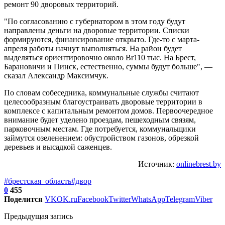
ремонт 90 дворовых территорий.
"По согласованию с губернатором в этом году будут
направлены деньги на дворовые территории. Списки
формируются, финансирование открыто. Где-то с марта-
апреля работы начнут выполняться. На район будет
выделяться ориентировочно около Br110 тыс. На Брест,
Барановичи и Пинск, естественно, суммы будут больше", —
сказал Александр Максимчук.
По словам собеседника, коммунальные службы считают
целесообразным благоустраивать дворовые территории в
комплексе с капитальным ремонтом домов. Первоочередное
внимание будет уделено проездам, пешеходным связям,
парковочным местам. Где потребуется, коммунальщики
займутся озеленением: обустройством газонов, обрезкой
деревьев и высадкой саженцев.
Источник:
onlinebrest.by
#брестская_область
#двор
0
455
Поделится
VK
OK.ru
Facebook
Twitter
WhatsApp
Telegram
Viber
Предыдущая запись