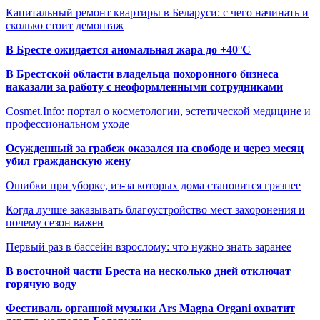
Капитальный ремонт квартиры в Беларуси: с чего начинать и
сколько стоит демонтаж
В Бресте ожидается аномальная жара до +40°C
В Брестской области владельца похоронного бизнеса
наказали за работу с неоформленными сотрудниками
Cosmet.Info: портал о косметологии, эстетической медицине и
профессиональном уходе
Осужденный за грабеж оказался на свободе и через месяц
убил гражданскую жену
Ошибки при уборке, из-за которых дома становится грязнее
Когда лучше заказывать благоустройство мест захоронения и
почему сезон важен
Первый раз в бассейн взрослому: что нужно знать заранее
В восточной части Бреста на несколько дней отключат
горячую воду
Фестиваль органной музыки Ars Magna Organi охватит