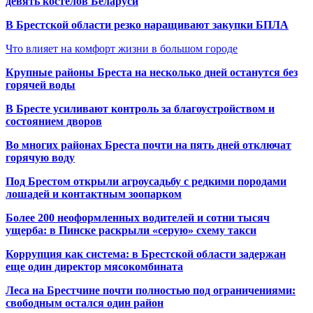
девять костелов Беларуси
В Брестской области резко наращивают закупки БПЛА
Что влияет на комфорт жизни в большом городе
Крупные районы Бреста на несколько дней останутся без
горячей воды
В Бресте усиливают контроль за благоустройством и
состоянием дворов
Во многих районах Бреста почти на пять дней отключат
горячую воду
Под Брестом открыли агроусадьбу с редкими породами
лошадей и контактным зоопарком
Более 200 неоформленных водителей и сотни тысяч
ущерба: в Пинске раскрыли «серую» схему такси
Коррупция как система: в Брестской области задержан
еще один директор мясокомбината
Леса на Брестчине почти полностью под ограничениями:
свободным остался один район