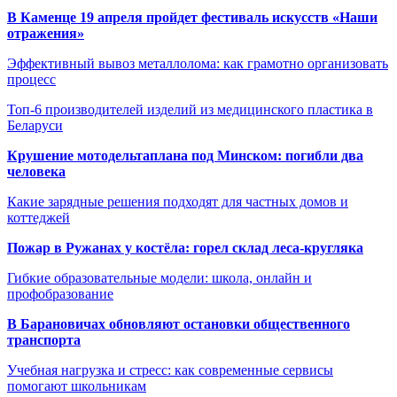
В Каменце 19 апреля пройдет фестиваль искусств «Наши
отражения»
Эффективный вывоз металлолома: как грамотно организовать
процесс
Топ-6 производителей изделий из медицинского пластика в
Беларуси
Крушение мотодельтаплана под Минском: погибли два
человека
Какие зарядные решения подходят для частных домов и
коттеджей
Пожар в Ружанах у костёла: горел склад леса-кругляка
Гибкие образовательные модели: школа, онлайн и
профобразование
В Барановичах обновляют остановки общественного
транспорта
Учебная нагрузка и стресс: как современные сервисы
помогают школьникам