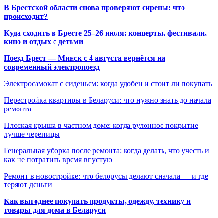
В Брестской области снова проверяют сирены: что
происходит?
Куда сходить в Бресте 25–26 июля: концерты, фестивали,
кино и отдых с детьми
Поезд Брест — Минск с 4 августа вернётся на
современный электропоезд
Электросамокат с сиденьем: когда удобен и стоит ли покупать
Перестройка квартиры в Беларуси: что нужно знать до начала
ремонта
Плоская крыша в частном доме: когда рулонное покрытие
лучше черепицы
Генеральная уборка после ремонта: когда делать, что учесть и
как не потратить время впустую
Ремонт в новостройке: что белорусы делают сначала — и где
теряют деньги
Как выгоднее покупать продукты, одежду, технику и
товары для дома в Беларуси