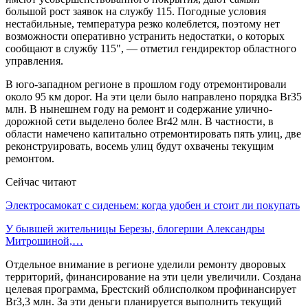
большой рост заявок на службу 115. Погодные условия
нестабильные, температура резко колеблется, поэтому нет
возможности оперативно устранить недостатки, о которых
сообщают в службу 115", — отметил гендиректор областного
управления.
В юго-западном регионе в прошлом году отремонтировали
около 95 км дорог. На эти цели было направлено порядка Br35
млн. В нынешнем году на ремонт и содержание улично-
дорожной сети выделено более Br42 млн. В частности, в
области намечено капитально отремонтировать пять улиц, две
реконструировать, восемь улиц будут охвачены текущим
ремонтом.
Сейчас читают
Электросамокат с сиденьем: когда удобен и стоит ли покупать
У бывшей жительницы Березы, блогерши Александры
Митрошиной,…
Отдельное внимание в регионе уделили ремонту дворовых
территорий, финансирование на эти цели увеличили. Создана
целевая программа, Брестский облисполком профинансирует
Br3,3 млн. За эти деньги планируется выполнить текущий