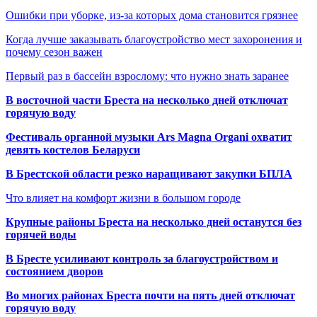
Ошибки при уборке, из-за которых дома становится грязнее
Когда лучше заказывать благоустройство мест захоронения и
почему сезон важен
Первый раз в бассейн взрослому: что нужно знать заранее
В восточной части Бреста на несколько дней отключат
горячую воду
Фестиваль органной музыки Ars Magna Organi охватит
девять костелов Беларуси
В Брестской области резко наращивают закупки БПЛА
Что влияет на комфорт жизни в большом городе
Крупные районы Бреста на несколько дней останутся без
горячей воды
В Бресте усиливают контроль за благоустройством и
состоянием дворов
Во многих районах Бреста почти на пять дней отключат
горячую воду