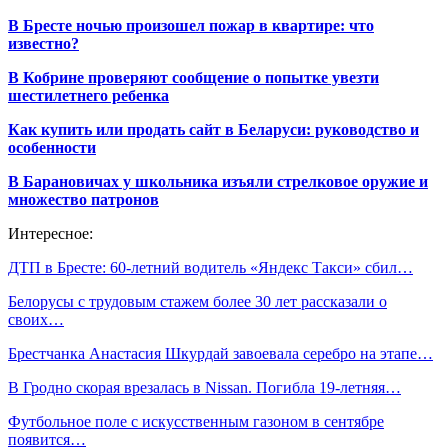
В Бресте ночью произошел пожар в квартире: что
известно?
В Кобрине проверяют сообщение о попытке увезти
шестилетнего ребенка
Как купить или продать сайт в Беларуси: руководство и
особенности
В Барановичах у школьника изъяли стрелковое оружие и
множество патронов
Интересное:
ДТП в Бресте: 60-летний водитель «Яндекс Такси» сбил…
Белорусы с трудовым стажем более 30 лет рассказали о
своих…
Брестчанка Анастасия Шкурдай завоевала серебро на этапе…
В Гродно скорая врезалась в Nissan. Погибла 19-летняя…
Футбольное поле с искусственным газоном в сентябре
появится…