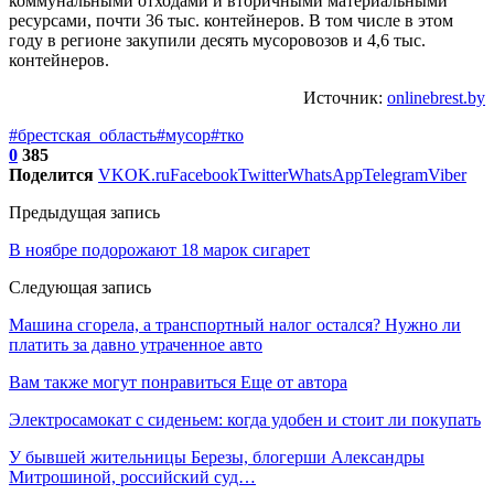
коммунальными отходами и вторичными материальными
ресурсами, почти 36 тыс. контейнеров. В том числе в этом
году в регионе закупили десять мусоровозов и 4,6 тыс.
контейнеров.
Источник:
onlinebrest.by
#брестская_область
#мусор
#тко
0
385
Поделится
VK
OK.ru
Facebook
Twitter
WhatsApp
Telegram
Viber
Предыдущая запись
В ноябре подорожают 18 марок сигарет
Следующая запись
Машина сгорела, а транспортный налог остался? Нужно ли
платить за давно утраченное авто
Вам также могут понравиться
Еще от автора
Электросамокат с сиденьем: когда удобен и стоит ли покупать
У бывшей жительницы Березы, блогерши Александры
Митрошиной, российский суд…