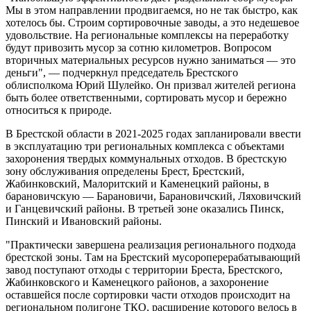
Мы в этом направлении продвигаемся, но не так быстро, как
хотелось бы. Строим сортировочные заводы, а это недешевое
удовольствие. На региональные комплексы на переработку
будут привозить мусор за сотню километров. Вопросом
вторичных материальных ресурсов нужно заниматься — это
деньги", — подчеркнул председатель Брестского
облисполкома Юрий Шулейко. Он призвал жителей региона
быть более ответственными, сортировать мусор и бережно
относиться к природе.
В Брестской области в 2021-2025 годах запланировали ввести
в эксплуатацию три региональных комплекса с объектами
захоронения твердых коммунальных отходов. В брестскую
зону обслуживания определены Брест, Брестский,
Жабинковский, Малоритский и Каменецкий районы, в
барановичскую — Барановичи, Барановичский, Ляховичский
и Ганцевичский районы. В третьей зоне оказались Пинск,
Пинский и Ивановский районы.
"Практически завершена реализация регионального подхода
брестской зоны. Там на Брестский мусороперерабатывающий
завод поступают отходы с территории Бреста, Брестского,
Жабинковского и Каменецкого районов, а захоронение
оставшейся после сортировки части отходов происходит на
региональном полигоне ТКО, расширение которого велось в