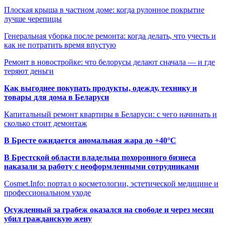
Плоская крыша в частном доме: когда рулонное покрытие
лучше черепицы
Генеральная уборка после ремонта: когда делать, что учесть и
как не потратить время впустую
Ремонт в новостройке: что белорусы делают сначала — и где
теряют деньги
Как выгоднее покупать продукты, одежду, технику и
товары для дома в Беларуси
Капитальный ремонт квартиры в Беларуси: с чего начинать и
сколько стоит демонтаж
В Бресте ожидается аномальная жара до +40°C
В Брестской области владельца похоронного бизнеса
наказали за работу с неоформленными сотрудниками
Cosmet.Info: портал о косметологии, эстетической медицине и
профессиональном уходе
Осужденный за грабеж оказался на свободе и через месяц
убил гражданскую жену