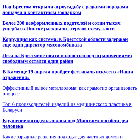
Под Брестом открыли агроусадьбу с редкими породами
лошадей и контактным зоопарком
Более 200 неоформленных водителей и сотни тысяч
ущерба: в Пинске раскрыли «серую» схему такси
Коррупция как система: в Брестской области задержан
еще один директор мясокомбината
Леса на Брестчине почти полностью под ограничениями:
свободным остался один район
В Каменце 19 апреля пройдет фестиваль искусств «Наши
отражения»
Эффективный вывоз металлолома: как грамотно организовать
процесс
Топ-6 производителей изделий из медицинского пластика в
Беларуси
Крушение мотодельтаплана под Минском: погибли два
человека
Какие зарядные решения подходят для частных домов и