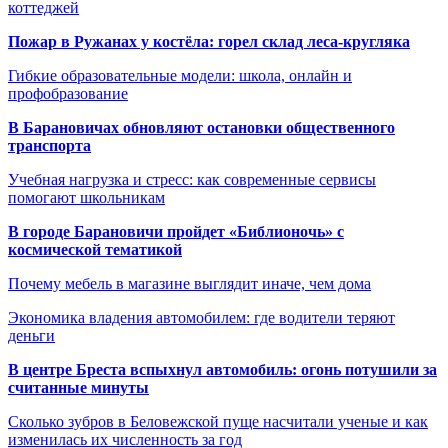
коттеджей
Пожар в Ружанах у костёла: горел склад леса-кругляка
Гибкие образовательные модели: школа, онлайн и
профобразование
В Барановичах обновляют остановки общественного
транспорта
Учебная нагрузка и стресс: как современные сервисы
помогают школьникам
В городе Барановичи пройдет «Библионочь» с
космической тематикой
Почему мебель в магазине выглядит иначе, чем дома
Экономика владения автомобилем: где водители теряют
деньги
В центре Бреста вспыхнул автомобиль: огонь потушили за
считанные минуты
Сколько зубров в Беловежской пуще насчитали ученые и как
изменилась их численность за год