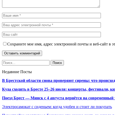
Сохраните мое имя, адрес электронной почты и веб-сайт в э
Недавние Посты
В Брестской области снова проверяют сирены: что происхо
Куда сходить в Бресте 25–26 июля: концерты, фестивали, ки
Поезд Брест — Минск с 4 августа вернётся на современный 
Электросамокат с сиденьем: когда удобен и стоит ли покупать