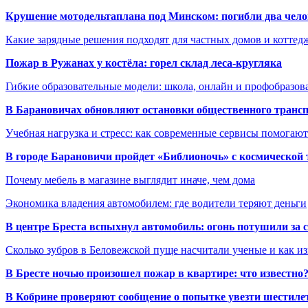
Крушение мотодельтаплана под Минском: погибли два чело
Какие зарядные решения подходят для частных домов и коттед
Пожар в Ружанах у костёла: горел склад леса-кругляка
Гибкие образовательные модели: школа, онлайн и профобразов
В Барановичах обновляют остановки общественного транс
Учебная нагрузка и стресс: как современные сервисы помогаю
В городе Барановичи пройдет «Библионочь» с космической
Почему мебель в магазине выглядит иначе, чем дома
Экономика владения автомобилем: где водители теряют деньги
В центре Бреста вспыхнул автомобиль: огонь потушили за
Сколько зубров в Беловежской пуще насчитали ученые и как из
В Бресте ночью произошел пожар в квартире: что известно
В Кобрине проверяют сообщение о попытке увезти шестилет