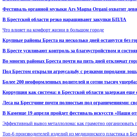
Фестиваль органной музыки Ars Magna Organi охватит девя
В Брестской области резко наращивают закупки БПЛА
Что влияет на комфорт жизни в большом городе
Крупные районы Бреста на несколько дней останутся без г
В Бресте усиливают контроль за благоустройством и состо
Во многих районах Бреста почти на пять дней отключат го
Под Брестом открыли агроусадьбу с редкими породами лош
Более 200 неоформленных водителей и сотни тысяч ущерба:
Коррупция как система: в Брестской области задержан еще
Леса на Брестчине почти полностью под ограничениями: св
В Каменце 19 апреля пройдет фестиваль искусств «Наши о
Эффективный вывоз металлолома: как грамотно организовать 
Топ-6 производителей изделий из медицинского пластика в Бе