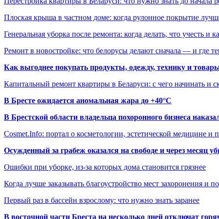
Перестройка квартиры в Беларуси: что нужно знать до начала 
Плоская крыша в частном доме: когда рулонное покрытие луч
Генеральная уборка после ремонта: когда делать, что учесть и 
Ремонт в новостройке: что белорусы делают сначала — и где т
Как выгоднее покупать продукты, одежду, технику и товары
Капитальный ремонт квартиры в Беларуси: с чего начинать и с
В Бресте ожидается аномальная жара до +40°C
В Брестской области владельца похоронного бизнеса наказ
Cosmet.Info: портал о косметологии, эстетической медицине и
Осужденный за грабеж оказался на свободе и через месяц у
Ошибки при уборке, из-за которых дома становится грязнее
Когда лучше заказывать благоустройство мест захоронения и п
Первый раз в бассейн взрослому: что нужно знать заранее
В восточной части Бреста на несколько дней отключат горя