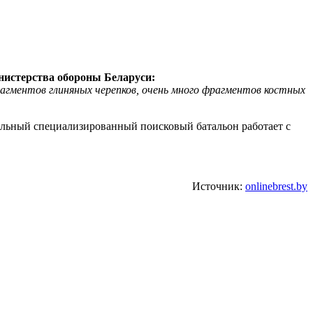
нистерства обороны
Б
еларуси:
агментов глиняных черепков,
очень много
фрагментов костных
дельный специализированный поисковый батальон работает с
Источник:
onlinebrest.by