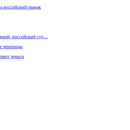
на российский рынок
иной, российский суд…
ше черепицы
еряют деньги