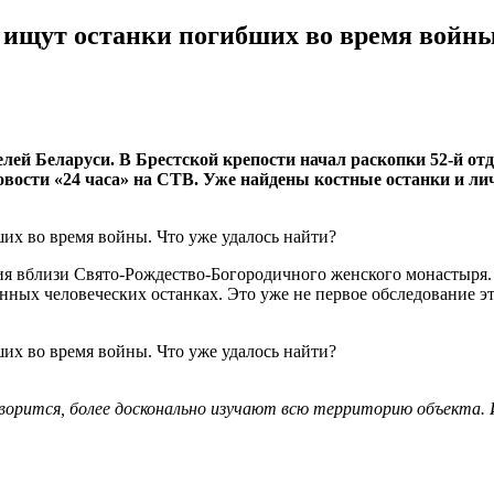
 ищут останки погибших во время войны
елей Беларуси. В Брестской крепости начал раскопки 52-й 
ости «24 часа» на СТВ. Уже найдены костные останки и лич
ия вблизи Свято-Рождество-Богородичного женского монастыря.
ных человеческих останках. Это уже не первое обследование эт
орится, более досконально изучают всю территорию объекта. И 