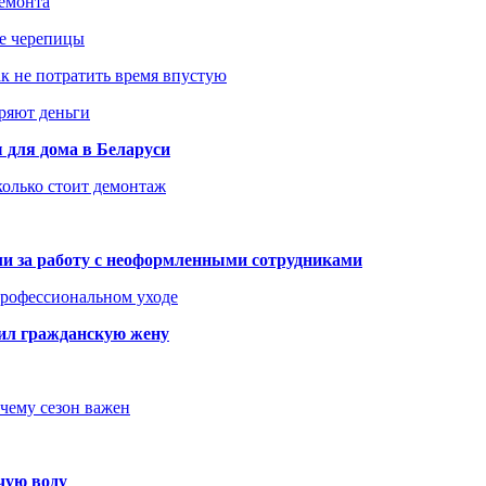
ремонта
ше черепицы
как не потратить время впустую
еряют деньги
 для дома в Беларуси
колько стоит демонтаж
али за работу с неоформленными сотрудниками
 профессиональном уходе
бил гражданскую жену
очему сезон важен
чую воду