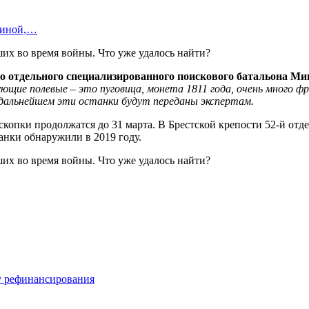
шиной,…
го отдельного специализированного поискового батальона
М
и
ующие полевые
– это пуговица, монета 1811 года,
очень много
фр
дальнейшем эти
о
станки
будут
переданы экспертам.
копки продолжатся до 31 марта. В Брестской крепости 52-й от
анки обнаружили в 2019 году.
у рефинансирования