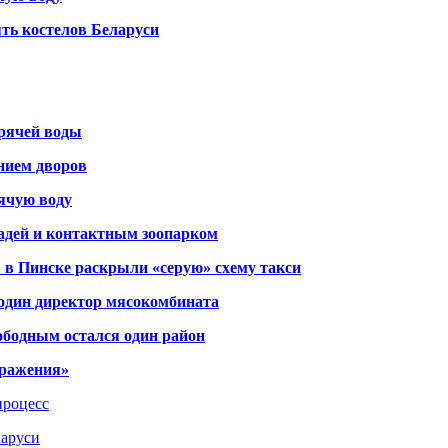
ть костелов Беларуси
орячей воды
янием дворов
рячую воду
адей и контактным зоопарком
 в Пинске раскрыли «серую» схему такси
 один директор мясокомбината
ободным остался один район
тражения»
процесс
ларуси