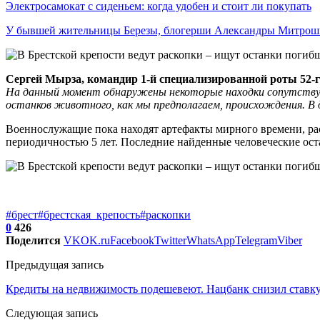
Электросамокат с сиденьем: когда удобен и стоит ли покупать
У бывшей жительницы Березы, блогерши Александры Митро
Сергей
М
ырза, командир 1-й специализированной роты 52-
На данный момент обнаружены
некоторые
находки
сопутств
останков животного,
как мы предполагаем,
происхождения.
В 
Военнослужащие пока находят артефакты мирного времени, рас
периодичностью 5 лет. Последние найденные человеческие ост
#брест
#брестская_крепость
#раскопки
0
426
Поделится
VK
OK.ru
Facebook
Twitter
WhatsApp
Telegram
Viber
Предыдущая запись
Кредиты на недвижимость подешевеют. Нацбанк снизил ставк
Следующая запись