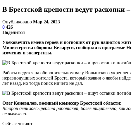
В Брестской крепости ведут раскопки –
Опубликовано
Мар 24, 2023
0
426
Поделится
Увековечить имена героев и погибших от рук нацистов жит
Министерства обороны Беларуси, сообщили в программе Нов
изучения и экспертизы.
Работы ведутся на оборонительном валу Волынского укреплен
неравнодушных жителей Бреста, который заявил о якобы найден
лет назад, но тогда поиск ничего не дал.
Олег Коновалов,
в
оенный
к
омиссар Брестской
о
бласти:
Второй день здесь ребята работают, более тщательно, как гов
не выявлено.
Сейчас читают