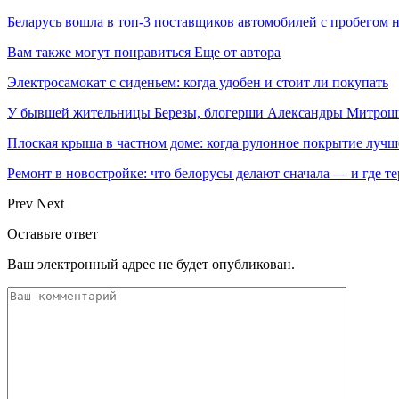
Беларусь вошла в топ-3 поставщиков автомобилей с пробегом 
Вам также могут понравиться
Еще от автора
Электросамокат с сиденьем: когда удобен и стоит ли покупать
У бывшей жительницы Березы, блогерши Александры Митрош
Плоская крыша в частном доме: когда рулонное покрытие луч
Ремонт в новостройке: что белорусы делают сначала — и где т
Prev
Next
Оставьте ответ
Ваш электронный адрес не будет опубликован.