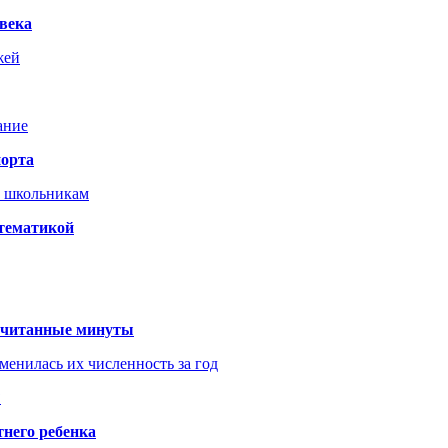
века
жей
ание
порта
т школьникам
 тематикой
 считанные минуты
менилась их численность за год
?
него ребенка