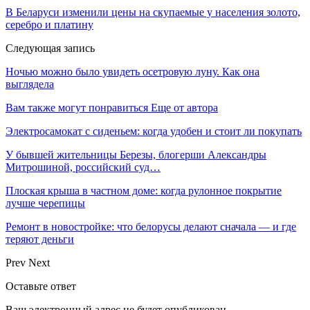
В Беларуси изменили цены на скупаемые у населения золото,
серебро и платину
Следующая запись
Ночью можно было увидеть осетровую луну. Как она
выглядела
Вам также могут понравиться
Еще от автора
Электросамокат с сиденьем: когда удобен и стоит ли покупать
У бывшей жительницы Березы, блогерши Александры
Митрошиной, российский суд…
Плоская крыша в частном доме: когда рулонное покрытие
лучше черепицы
Ремонт в новостройке: что белорусы делают сначала — и где
теряют деньги
Prev
Next
Оставьте ответ
Ваш электронный адрес не будет опубликован.