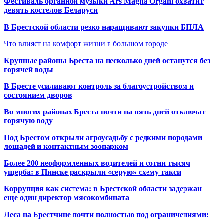
Фестиваль органной музыки Ars Magna Organi охватит
девять костелов Беларуси
В Брестской области резко наращивают закупки БПЛА
Что влияет на комфорт жизни в большом городе
Крупные районы Бреста на несколько дней останутся без
горячей воды
В Бресте усиливают контроль за благоустройством и
состоянием дворов
Во многих районах Бреста почти на пять дней отключат
горячую воду
Под Брестом открыли агроусадьбу с редкими породами
лошадей и контактным зоопарком
Более 200 неоформленных водителей и сотни тысяч
ущерба: в Пинске раскрыли «серую» схему такси
Коррупция как система: в Брестской области задержан
еще один директор мясокомбината
Леса на Брестчине почти полностью под ограничениями: