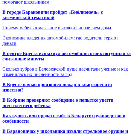
помогают школьникам
В городе Барановичи пройдет «Библионочь» с
космической тематикой
Почему мебель в магазине выглядит иначе, чем дома
Экономика владения автомобилем: где водители теряют
деньги
В центре Бреста вспыхнул автомобиль: огонь потушили за
считанные минуты
Сколько зубров в Беловежской пуще насчитали ученые и как
изменилась их численность за год
В Бресте ночью произошел пожар в квартире: что
известно?
В Кобрине проверяют сообщение о попытке увезти
шестилетнего ребенка
Как купить или продать сайт в Беларуси: руководство и
особенности
В Барановичах у школьника изъяли стрелковое оружие и