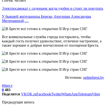
Сейчас читают
Электросамокат с сиденьем: когда удобен и стоит ли покупать
У бывшей жительницы Березы, блогерши Александры
Митрошиной,…
Все коммунальные службы города постарались, чтобы
каждый гость получил удовольствие, отличное настроение, а
также хорошие и добрые впечатления от посещения Бреста.
Источник:
onlinebrest.by
#брест
0
483
Поделится
VK
OK.ru
Facebook
Twitter
WhatsApp
Telegram
Viber
Предыдущая запись