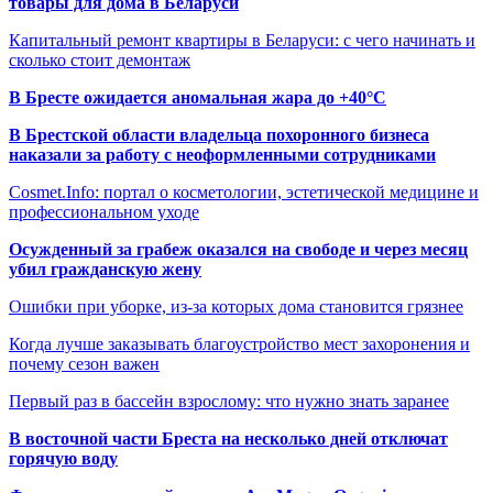
товары для дома в Беларуси
Капитальный ремонт квартиры в Беларуси: с чего начинать и
сколько стоит демонтаж
В Бресте ожидается аномальная жара до +40°C
В Брестской области владельца похоронного бизнеса
наказали за работу с неоформленными сотрудниками
Cosmet.Info: портал о косметологии, эстетической медицине и
профессиональном уходе
Осужденный за грабеж оказался на свободе и через месяц
убил гражданскую жену
Ошибки при уборке, из-за которых дома становится грязнее
Когда лучше заказывать благоустройство мест захоронения и
почему сезон важен
Первый раз в бассейн взрослому: что нужно знать заранее
В восточной части Бреста на несколько дней отключат
горячую воду