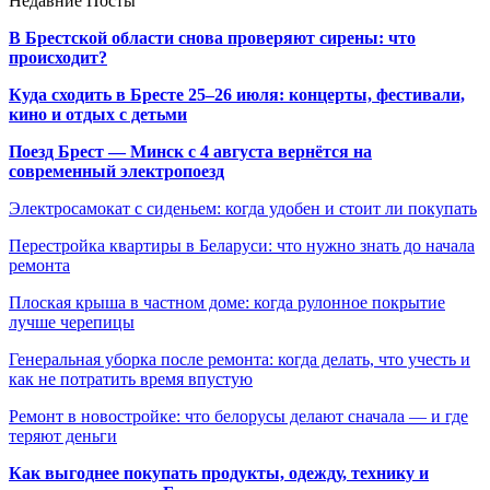
Недавние Посты
В Брестской области снова проверяют сирены: что
происходит?
Куда сходить в Бресте 25–26 июля: концерты, фестивали,
кино и отдых с детьми
Поезд Брест — Минск с 4 августа вернётся на
современный электропоезд
Электросамокат с сиденьем: когда удобен и стоит ли покупать
Перестройка квартиры в Беларуси: что нужно знать до начала
ремонта
Плоская крыша в частном доме: когда рулонное покрытие
лучше черепицы
Генеральная уборка после ремонта: когда делать, что учесть и
как не потратить время впустую
Ремонт в новостройке: что белорусы делают сначала — и где
теряют деньги
Как выгоднее покупать продукты, одежду, технику и