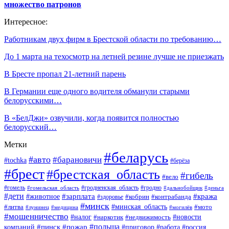
множество патронов
Интересное:
Работникам двух фирм в Брестской области по требованию…
До 1 марта на техосмотр на летней резине лучше не приезжать
В Бресте пропал 21-летний парень
В Германии еще одного водителя обманули старыми
белорусскими…
В «БелДжи» озвучили, когда появится полностью
белорусский…
Метки
#беларусь
#авто
#барановичи
#tochka
#берёза
#брест
#брестская_область
#гибель
#вело
#гродненская_область
#гомель
#гомельская_область
#гродно
#дальнобойщик
#деньга
#дети
#зарплата
#животное
#кража
#кобрин
#контрабанда
#здоровье
#минск
#минская_область
#литва
#мото
#лунинец
#медицина
#могилёв
#мошенничество
#новости
#налог
#недвижимость
#наркотик
#польша
#пинск
#пожар
компаний
#приговор
#работа
#россия