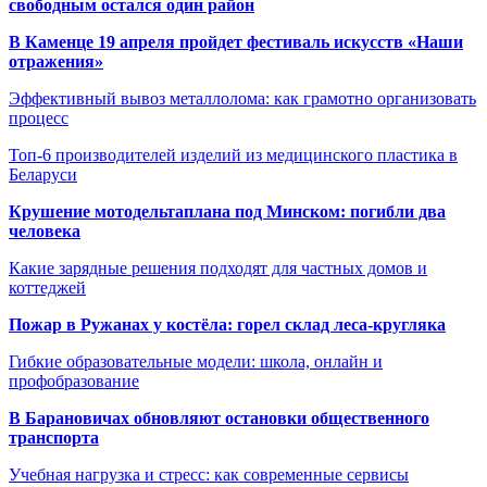
свободным остался один район
В Каменце 19 апреля пройдет фестиваль искусств «Наши
отражения»
Эффективный вывоз металлолома: как грамотно организовать
процесс
Топ-6 производителей изделий из медицинского пластика в
Беларуси
Крушение мотодельтаплана под Минском: погибли два
человека
Какие зарядные решения подходят для частных домов и
коттеджей
Пожар в Ружанах у костёла: горел склад леса-кругляка
Гибкие образовательные модели: школа, онлайн и
профобразование
В Барановичах обновляют остановки общественного
транспорта
Учебная нагрузка и стресс: как современные сервисы