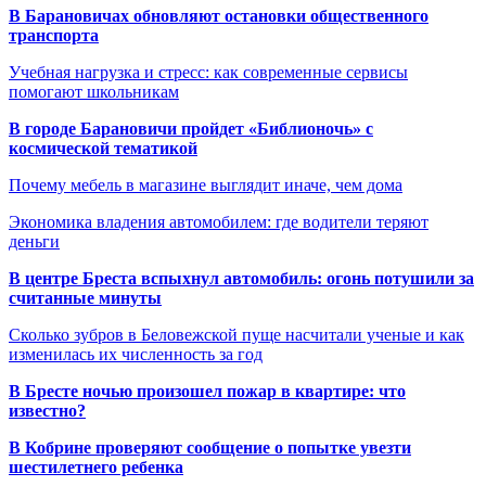
В Барановичах обновляют остановки общественного
транспорта
Учебная нагрузка и стресс: как современные сервисы
помогают школьникам
В городе Барановичи пройдет «Библионочь» с
космической тематикой
Почему мебель в магазине выглядит иначе, чем дома
Экономика владения автомобилем: где водители теряют
деньги
В центре Бреста вспыхнул автомобиль: огонь потушили за
считанные минуты
Сколько зубров в Беловежской пуще насчитали ученые и как
изменилась их численность за год
В Бресте ночью произошел пожар в квартире: что
известно?
В Кобрине проверяют сообщение о попытке увезти
шестилетнего ребенка