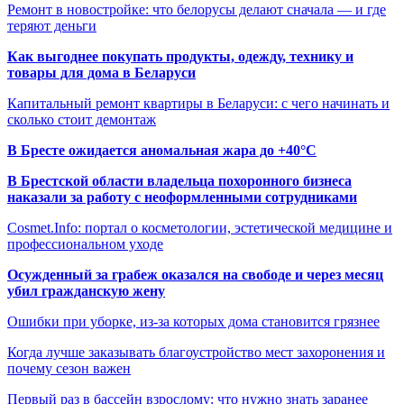
Ремонт в новостройке: что белорусы делают сначала — и где
теряют деньги
Как выгоднее покупать продукты, одежду, технику и
товары для дома в Беларуси
Капитальный ремонт квартиры в Беларуси: с чего начинать и
сколько стоит демонтаж
В Бресте ожидается аномальная жара до +40°C
В Брестской области владельца похоронного бизнеса
наказали за работу с неоформленными сотрудниками
Cosmet.Info: портал о косметологии, эстетической медицине и
профессиональном уходе
Осужденный за грабеж оказался на свободе и через месяц
убил гражданскую жену
Ошибки при уборке, из-за которых дома становится грязнее
Когда лучше заказывать благоустройство мест захоронения и
почему сезон важен
Первый раз в бассейн взрослому: что нужно знать заранее