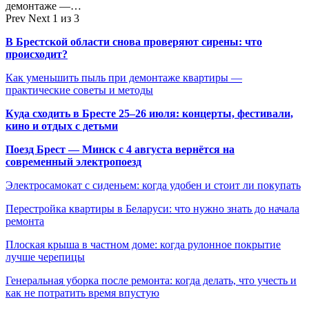
демонтаже —…
Prev
Next
1 из 3
В Брестской области снова проверяют сирены: что
происходит?
Как уменьшить пыль при демонтаже квартиры —
практические советы и методы
Куда сходить в Бресте 25–26 июля: концерты, фестивали,
кино и отдых с детьми
Поезд Брест — Минск с 4 августа вернётся на
современный электропоезд
Электросамокат с сиденьем: когда удобен и стоит ли покупать
Перестройка квартиры в Беларуси: что нужно знать до начала
ремонта
Плоская крыша в частном доме: когда рулонное покрытие
лучше черепицы
Генеральная уборка после ремонта: когда делать, что учесть и
как не потратить время впустую