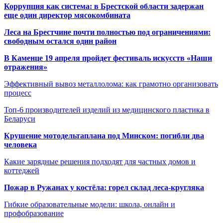
Коррупция как система: в Брестской области задержан
еще один директор мясокомбината
Леса на Брестчине почти полностью под ограничениями:
свободным остался один район
В Каменце 19 апреля пройдет фестиваль искусств «Наши
отражения»
Эффективный вывоз металлолома: как грамотно организовать
процесс
Топ-6 производителей изделий из медицинского пластика в
Беларуси
Крушение мотодельтаплана под Минском: погибли два
человека
Какие зарядные решения подходят для частных домов и
коттеджей
Пожар в Ружанах у костёла: горел склад леса-кругляка
Гибкие образовательные модели: школа, онлайн и
профобразование