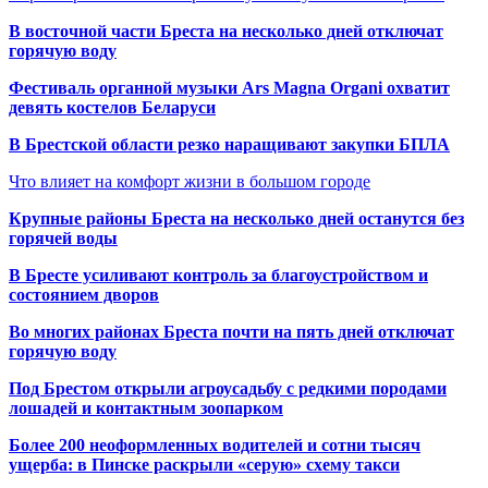
В восточной части Бреста на несколько дней отключат
горячую воду
Фестиваль органной музыки Ars Magna Organi охватит
девять костелов Беларуси
В Брестской области резко наращивают закупки БПЛА
Что влияет на комфорт жизни в большом городе
Крупные районы Бреста на несколько дней останутся без
горячей воды
В Бресте усиливают контроль за благоустройством и
состоянием дворов
Во многих районах Бреста почти на пять дней отключат
горячую воду
Под Брестом открыли агроусадьбу с редкими породами
лошадей и контактным зоопарком
Более 200 неоформленных водителей и сотни тысяч
ущерба: в Пинске раскрыли «серую» схему такси