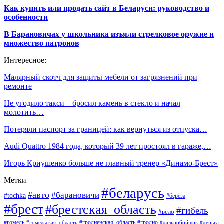
Как купить или продать сайт в Беларуси: руководство и
особенности
В Барановичах у школьника изъяли стрелковое оружие и
множество патронов
Интересное:
Малярный скотч для защиты мебели от загрязнений при
ремонте
Не угодило такси – бросил камень в стекло и начал
молотить…
Потеряли паспорт за границей: как вернуться из отпуска…
Audi Quattro 1984 года, который 39 лет простоял в гараже,…
Игорь Криушенко больше не главный тренер «Динамо-Брест»
Метки
#беларусь
#авто
#барановичи
#tochka
#берёза
#брест
#брестская_область
#гибель
#вело
#гродненская_область
#гомель
#гомельская_область
#гродно
#дальнобойщик
#деньга