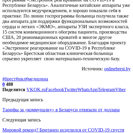
Республике Беларусь». Аналогичные китайские аппараты уже
используются медучреждением, и хорошо показали себя в
практике. По линии госпрограммы больница получила также
два аппарата для поддержки функциональных возможностей
сердца и легких «ЭКМО», аппараты УЗИ экспертного класса,
15 систем конвекционного обогрева пациента, производства
США, 20 реанимационных кроватей и многое другое
необходимое медицинское оборудование. Благодаря проекту
«Экстренное реагирование на COVID-19 в Республике
Беларусь» Брестская областная клиническая больница
серьезно укрепляет свою материально-техническую базу.
Источник:
onlinebrest.by
#брест
#ивл
#медицина
0
488
Поделится
VK
OK.ru
Facebook
Twitter
WhatsApp
Telegram
Viber
Предыдущая запись
Тарифы за «коммуналку» в Беларуси отвязали от доллара
Следующая запись
Мировой рекорд? Британец исцелился от COVID-19 спустя