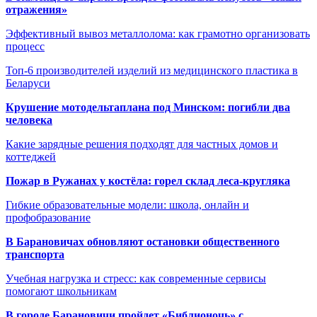
отражения»
Эффективный вывоз металлолома: как грамотно организовать
процесс
Топ-6 производителей изделий из медицинского пластика в
Беларуси
Крушение мотодельтаплана под Минском: погибли два
человека
Какие зарядные решения подходят для частных домов и
коттеджей
Пожар в Ружанах у костёла: горел склад леса-кругляка
Гибкие образовательные модели: школа, онлайн и
профобразование
В Барановичах обновляют остановки общественного
транспорта
Учебная нагрузка и стресс: как современные сервисы
помогают школьникам
В городе Барановичи пройдет «Библионочь» с