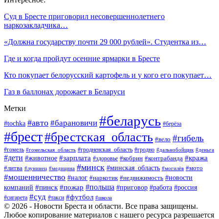
Суд в Бресте приговорил несовершеннолетнего
наркозакладчика…
«Должна государству почти 29 000 рублей». Студентка из…
Где и когда пройдут осенние ярмарки в Бресте
Кто покупает белорусский картофель и у кого его покупает…
Газ в баллонах дорожает в Беларуси
Метки
#беларусь
#авто
#барановичи
#tochka
#берёза
#брест
#брестская_область
#гибель
#вело
#гродненская_область
#гомель
#гомельская_область
#гродно
#дальнобойщик
#деньга
#дети
#зарплата
#животное
#кража
#кобрин
#контрабанда
#здоровье
#минск
#минская_область
#литва
#мото
#лунинец
#медицина
#могилёв
#мошенничество
#новости
#налог
#недвижимость
#наркотик
#польша
#пинск
#пожар
компаний
#приговор
#работа
#россия
#суд
#футбол
#такси
#сигарета
#школа
© 2026 - Новости Бреста и области. Все права защищены.
Любое копирование материалов с нашего ресурса разрешается