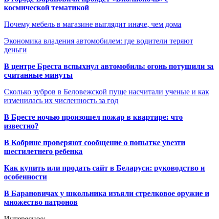
космической тематикой
Почему мебель в магазине выглядит иначе, чем дома
Экономика владения автомобилем: где водители теряют
деньги
В центре Бреста вспыхнул автомобиль: огонь потушили за
считанные минуты
Сколько зубров в Беловежской пуще насчитали ученые и как
изменилась их численность за год
В Бресте ночью произошел пожар в квартире: что
известно?
В Кобрине проверяют сообщение о попытке увезти
шестилетнего ребенка
Как купить или продать сайт в Беларуси: руководство и
особенности
В Барановичах у школьника изъяли стрелковое оружие и
множество патронов
Интересное: