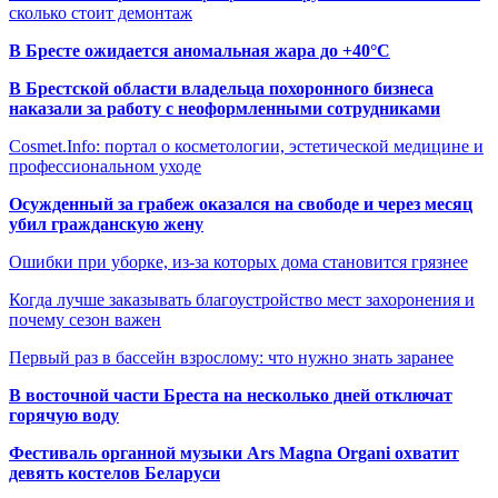
сколько стоит демонтаж
В Бресте ожидается аномальная жара до +40°C
В Брестской области владельца похоронного бизнеса
наказали за работу с неоформленными сотрудниками
Cosmet.Info: портал о косметологии, эстетической медицине и
профессиональном уходе
Осужденный за грабеж оказался на свободе и через месяц
убил гражданскую жену
Ошибки при уборке, из-за которых дома становится грязнее
Когда лучше заказывать благоустройство мест захоронения и
почему сезон важен
Первый раз в бассейн взрослому: что нужно знать заранее
В восточной части Бреста на несколько дней отключат
горячую воду
Фестиваль органной музыки Ars Magna Organi охватит
девять костелов Беларуси