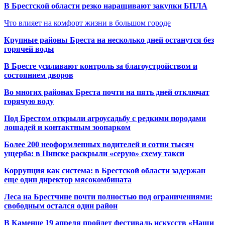
В Брестской области резко наращивают закупки БПЛА
Что влияет на комфорт жизни в большом городе
Крупные районы Бреста на несколько дней останутся без
горячей воды
В Бресте усиливают контроль за благоустройством и
состоянием дворов
Во многих районах Бреста почти на пять дней отключат
горячую воду
Под Брестом открыли агроусадьбу с редкими породами
лошадей и контактным зоопарком
Более 200 неоформленных водителей и сотни тысяч
ущерба: в Пинске раскрыли «серую» схему такси
Коррупция как система: в Брестской области задержан
еще один директор мясокомбината
Леса на Брестчине почти полностью под ограничениями:
свободным остался один район
В Каменце 19 апреля пройдет фестиваль искусств «Наши