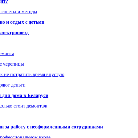
дит?
 советы и методы
но и отдых с детьми
электропоезд
ремонта
ше черепицы
как не потратить время впустую
еряют деньги
 для дома в Беларуси
колько стоит демонтаж
али за работу с неоформленными сотрудниками
 профессиональном уходе