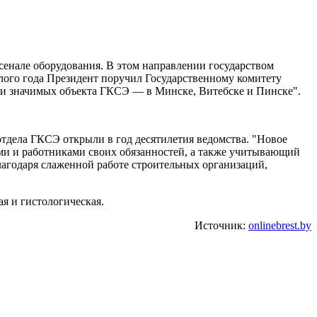
рсенале оборудования. В этом направлении государством
шлого года Президент поручил Государственному комитету
ри значимых объекта ГКСЭ — в Минске, Витебске и Пинске".
тдела ГКСЭ открыли в год десятилетия ведомства. "Новое
ми и работниками своих обязанностей, а также учитывающий
лагодаря слаженной работе строительных организаций,
я и гистологическая.
Источник:
onlinebrest.by