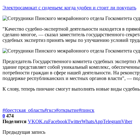
Электросамокат с сиденьем: когда удобен и стоит ли покупать
"Качество судебно-экспертной деятельности находится в прямо
сделано многое, — сказал заместитель государственного секр
судебных экспертиз принять меры по улучшению условий труд
Председатель Государственного комитета судебных экспертиз 
здание представляет собой уникальный комплекс, обеспеченн
потребности граждан в сфере нашей деятельности. На реконст
поддержке республиканских и местных органов власти", — по
К слову, теперь пинчане смогут выполнять новые виды судебны
#брестская_область
#гксэ
#открытие
#пинск
0
474
Поделится
VK
OK.ru
Facebook
Twitter
WhatsApp
Telegram
Viber
Предыдущая запись