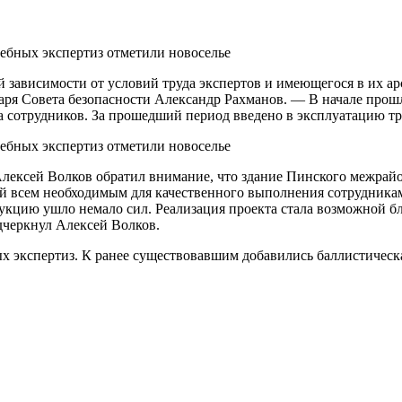
й зависимости от условий труда экспертов и имеющегося в их а
етаря Совета безопасности Александр Рахманов. — В начале про
а сотрудников. За прошедший период введено в эксплуатацию т
Алексей Волков обратил внимание, что здание Пинского межрайо
ый всем необходимым для качественного выполнения сотрудника
рукцию ушло немало сил. Реализация проекта стала возможной б
дчеркнул Алексей Волков.
х экспертиз. К ранее существовавшим добавились баллистическа