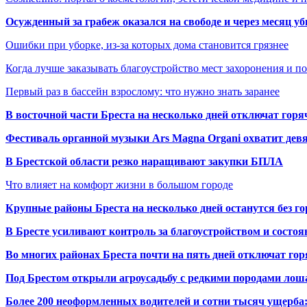
Осужденный за грабеж оказался на свободе и через месяц у
Ошибки при уборке, из-за которых дома становится грязнее
Когда лучше заказывать благоустройство мест захоронения и п
Первый раз в бассейн взрослому: что нужно знать заранее
В восточной части Бреста на несколько дней отключат горя
Фестиваль органной музыки Ars Magna Organi охватит девя
В Брестской области резко наращивают закупки БПЛА
Что влияет на комфорт жизни в большом городе
Крупные районы Бреста на несколько дней останутся без г
В Бресте усиливают контроль за благоустройством и состо
Во многих районах Бреста почти на пять дней отключат го
Под Брестом открыли агроусадьбу с редкими породами лош
Более 200 неоформленных водителей и сотни тысяч ущерба: