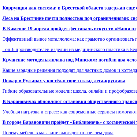
Коррупция как система: в Брестской области задержан еще
Леса на Брестчине почти полностью под ограничениями: св
В Каменце 19 апреля пройдет фестиваль искусств «Наши о
Эффективный вывоз металлолома: как грамотно организовать 
Топ-6 производителей изделий из медицинского пластика в Бе
Крушение мотодельтаплана под Минском: погибли два чело
Какие зарядные решения подходят для частных домов и коттед
Пожар в Ружанах у костёла: горел склад леса-кругляка
Гибкие образовательные модели: школа, онлайн и профобразов
В Барановичах обновляют остановки общественного транс
Учебная нагрузка и стресс: как современные сервисы помогаю
В городе Барановичи пройдет «Библионочь» с космической
Почему мебель в магазине выглядит иначе, чем дома