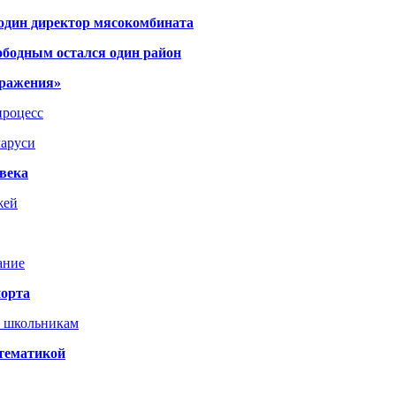
 один директор мясокомбината
ободным остался один район
тражения»
процесс
ларуси
века
жей
ание
порта
т школьникам
 тематикой