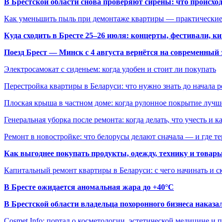
В Брестской области снова проверяют сирены: что происхо
Как уменьшить пыль при демонтаже квартиры — практические
Куда сходить в Бресте 25–26 июля: концерты, фестивали, ки
Поезд Брест — Минск с 4 августа вернётся на современный 
Электросамокат с сиденьем: когда удобен и стоит ли покупать
Перестройка квартиры в Беларуси: что нужно знать до начала 
Плоская крыша в частном доме: когда рулонное покрытие луч
Генеральная уборка после ремонта: когда делать, что учесть и 
Ремонт в новостройке: что белорусы делают сначала — и где т
Как выгоднее покупать продукты, одежду, технику и товары
Капитальный ремонт квартиры в Беларуси: с чего начинать и с
В Бресте ожидается аномальная жара до +40°C
В Брестской области владельца похоронного бизнеса наказ
Cosmet.Info: портал о косметологии, эстетической медицине и