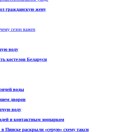
бил гражданскую жену
очему сезон важен
чую воду
ть костелов Беларуси
орячей воды
янием дворов
рячую воду
адей и контактным зоопарком
 в Пинске раскрыли «серую» схему такси