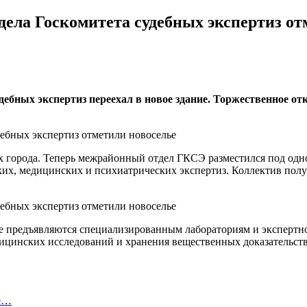
ела Госкомитета судебных экспертиз от
бных экспертиз переехал в новое здание. Торжественное отк
ях города. Теперь межрайонный отдел ГКСЭ разместился под одн
их, медицинских и психиатрических экспертиз. Коллектив полу
 предъявляются специализированным лабораториям и экспертно
цинских исследований и хранения вещественных доказательств.
ие…