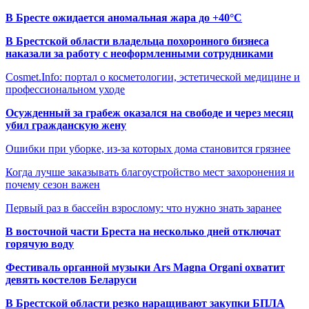
В Бресте ожидается аномальная жара до +40°C
В Брестской области владельца похоронного бизнеса
наказали за работу с неоформленными сотрудниками
Cosmet.Info: портал о косметологии, эстетической медицине и
профессиональном уходе
Осужденный за грабеж оказался на свободе и через месяц
убил гражданскую жену
Ошибки при уборке, из-за которых дома становится грязнее
Когда лучше заказывать благоустройство мест захоронения и
почему сезон важен
Первый раз в бассейн взрослому: что нужно знать заранее
В восточной части Бреста на несколько дней отключат
горячую воду
Фестиваль органной музыки Ars Magna Organi охватит
девять костелов Беларуси
В Брестской области резко наращивают закупки БПЛА