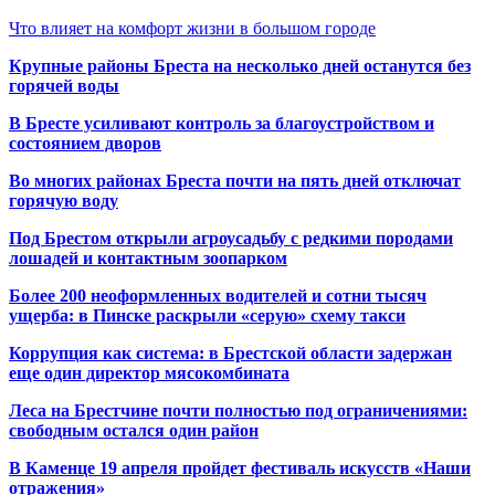
Что влияет на комфорт жизни в большом городе
Крупные районы Бреста на несколько дней останутся без
горячей воды
В Бресте усиливают контроль за благоустройством и
состоянием дворов
Во многих районах Бреста почти на пять дней отключат
горячую воду
Под Брестом открыли агроусадьбу с редкими породами
лошадей и контактным зоопарком
Более 200 неоформленных водителей и сотни тысяч
ущерба: в Пинске раскрыли «серую» схему такси
Коррупция как система: в Брестской области задержан
еще один директор мясокомбината
Леса на Брестчине почти полностью под ограничениями:
свободным остался один район
В Каменце 19 апреля пройдет фестиваль искусств «Наши
отражения»