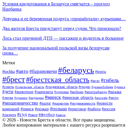
Условия кредитования в Беларуси смягчатся – прогноз
Нацбанка
Девушка и ее беременная подруга «проработали» курьерами…
Два жителя Бреста предстанут перед судом. Что произошло?
Лось стал причиной ДТП — пассажир и водитель в больнице
За получение национальной польской визы белорусам
снова…
Метки
#беларусь
#авто
#барановичи
#tochka
#берёза
#брест
#брестская_область
#гибель
#вело
#гродненская_область
#гомель
#гомельская_область
#гродно
#дальнобойщик
#деньга
#дети
#зарплата
#животное
#кража
#кобрин
#контрабанда
#здоровье
#минск
#минская_область
#литва
#мото
#лунинец
#медицина
#могилёв
#мошенничество
#новости
#налог
#недвижимость
#наркотик
#польша
#пинск
#пожар
компаний
#приговор
#работа
#россия
#суд
#футбол
#такси
#сигарета
#школа
© 2026 - Новости Бреста и области. Все права защищены.
Любое копирование материалов с нашего ресурса разрешается