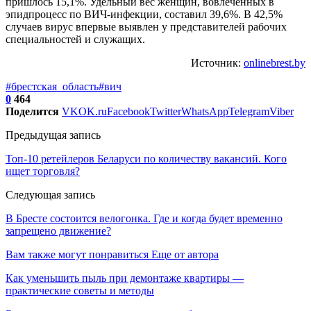
пришлось 15,1%. Удельный вес женщин, вовлеченных в
эпидпроцесс по ВИЧ-инфекции, составил 39,6%. В 42,5%
случаев вирус впервые выявлен у представителей рабочих
специальностей и служащих.
Источник:
onlinebrest.by
#брестская_область
#вич
0
464
Поделится
VK
OK.ru
Facebook
Twitter
WhatsApp
Telegram
Viber
Предыдущая запись
Топ-10 ретейлеров Беларуси по количеству вакансий. Кого
ищет торговля?
Следующая запись
В Бресте состоится велогонка. Где и когда будет временно
запрещено движение?
Вам также могут понравиться
Еще от автора
Как уменьшить пыль при демонтаже квартиры —
практические советы и методы