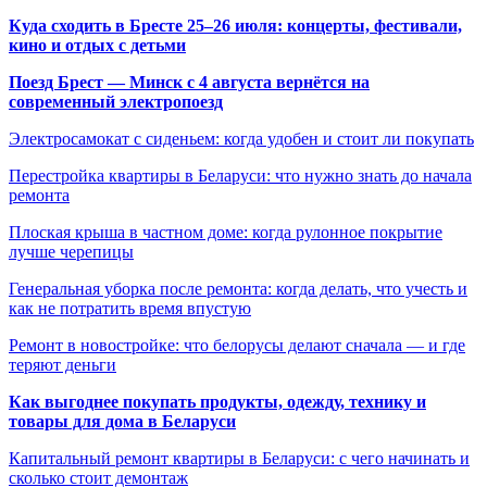
Куда сходить в Бресте 25–26 июля: концерты, фестивали,
кино и отдых с детьми
Поезд Брест — Минск с 4 августа вернётся на
современный электропоезд
Электросамокат с сиденьем: когда удобен и стоит ли покупать
Перестройка квартиры в Беларуси: что нужно знать до начала
ремонта
Плоская крыша в частном доме: когда рулонное покрытие
лучше черепицы
Генеральная уборка после ремонта: когда делать, что учесть и
как не потратить время впустую
Ремонт в новостройке: что белорусы делают сначала — и где
теряют деньги
Как выгоднее покупать продукты, одежду, технику и
товары для дома в Беларуси
Капитальный ремонт квартиры в Беларуси: с чего начинать и
сколько стоит демонтаж