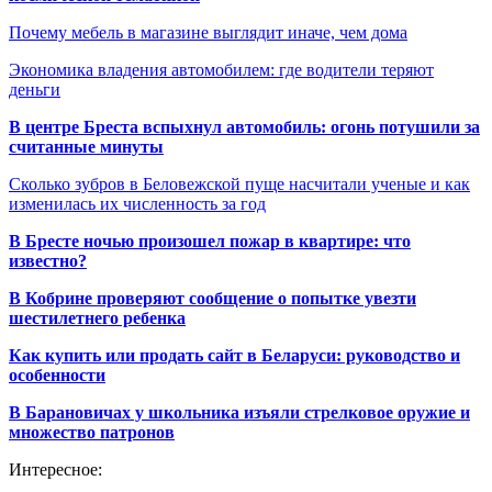
Почему мебель в магазине выглядит иначе, чем дома
Экономика владения автомобилем: где водители теряют
деньги
В центре Бреста вспыхнул автомобиль: огонь потушили за
считанные минуты
Сколько зубров в Беловежской пуще насчитали ученые и как
изменилась их численность за год
В Бресте ночью произошел пожар в квартире: что
известно?
В Кобрине проверяют сообщение о попытке увезти
шестилетнего ребенка
Как купить или продать сайт в Беларуси: руководство и
особенности
В Барановичах у школьника изъяли стрелковое оружие и
множество патронов
Интересное: