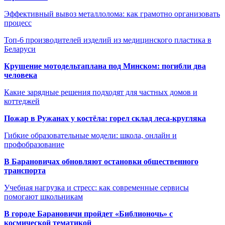
Эффективный вывоз металлолома: как грамотно организовать
процесс
Топ-6 производителей изделий из медицинского пластика в
Беларуси
Крушение мотодельтаплана под Минском: погибли два
человека
Какие зарядные решения подходят для частных домов и
коттеджей
Пожар в Ружанах у костёла: горел склад леса-кругляка
Гибкие образовательные модели: школа, онлайн и
профобразование
В Барановичах обновляют остановки общественного
транспорта
Учебная нагрузка и стресс: как современные сервисы
помогают школьникам
В городе Барановичи пройдет «Библионочь» с
космической тематикой