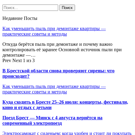
Недавние Посты
Как уменьшить пыль при демонтаже квартиры —
практические советы и методы
Откуда берётся пыль при демонтаже и почему важно
контролировать её заранее Основной источник пыли при
демонтаже —…
Prev
Next
1 из 3
В Брестской области снова проверяют сирены: что
происходит?
Как уменьшить пыль при демонтаже квартиры —
практические советы и методы
Куда сходить в Бресте 25–26 июля: концерты, фестивали,
кино и отдых с детьми
Поезд Брест — Минск с 4 августа вернётся на
современный электропоезд
Электросамокат с сиденьем: когда удобен и стоит ли покупать