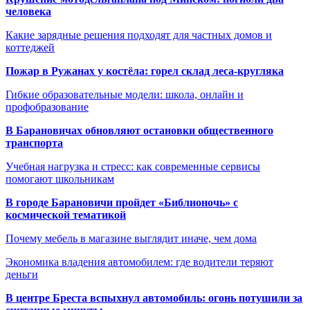
человека
Какие зарядные решения подходят для частных домов и
коттеджей
Пожар в Ружанах у костёла: горел склад леса-кругляка
Гибкие образовательные модели: школа, онлайн и
профобразование
В Барановичах обновляют остановки общественного
транспорта
Учебная нагрузка и стресс: как современные сервисы
помогают школьникам
В городе Барановичи пройдет «Библионочь» с
космической тематикой
Почему мебель в магазине выглядит иначе, чем дома
Экономика владения автомобилем: где водители теряют
деньги
В центре Бреста вспыхнул автомобиль: огонь потушили за