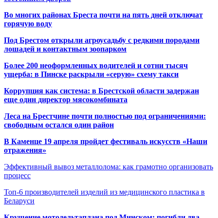
Во многих районах Бреста почти на пять дней отключат
горячую воду
Под Брестом открыли агроусадьбу с редкими породами
лошадей и контактным зоопарком
Более 200 неоформленных водителей и сотни тысяч
ущерба: в Пинске раскрыли «серую» схему такси
Коррупция как система: в Брестской области задержан
еще один директор мясокомбината
Леса на Брестчине почти полностью под ограничениями:
свободным остался один район
В Каменце 19 апреля пройдет фестиваль искусств «Наши
отражения»
Эффективный вывоз металлолома: как грамотно организовать
процесс
Топ-6 производителей изделий из медицинского пластика в
Беларуси
Крушение мотодельтаплана под Минском: погибли два