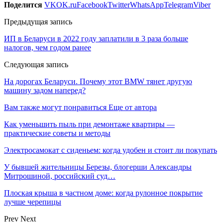
Поделится
VK
OK.ru
Facebook
Twitter
WhatsApp
Telegram
Viber
Предыдущая запись
ИП в Беларуси в 2022 году заплатили в 3 раза больше
налогов, чем годом ранее
Следующая запись
На дорогах Беларуси. Почему этот BMW тянет другую
машину задом наперед?
Вам также могут понравиться
Еще от автора
Как уменьшить пыль при демонтаже квартиры —
практические советы и методы
Электросамокат с сиденьем: когда удобен и стоит ли покупать
У бывшей жительницы Березы, блогерши Александры
Митрошиной, российский суд…
Плоская крыша в частном доме: когда рулонное покрытие
лучше черепицы
Prev
Next