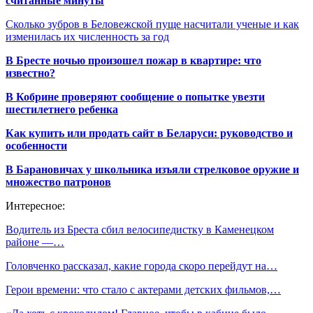
считанные минуты
Сколько зубров в Беловежской пуще насчитали ученые и как
изменилась их численность за год
В Бресте ночью произошел пожар в квартире: что
известно?
В Кобрине проверяют сообщение о попытке увезти
шестилетнего ребенка
Как купить или продать сайт в Беларуси: руководство и
особенности
В Барановичах у школьника изъяли стрелковое оружие и
множество патронов
Интересное:
Водитель из Бреста сбил велосипедистку в Каменецком
районе —…
Головченко рассказал, какие города скоро перейдут на…
Герои времени: что стало с актерами детских фильмов,…