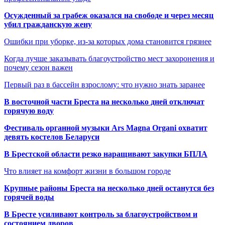
Осужденный за грабеж оказался на свободе и через месяц
убил гражданскую жену
Ошибки при уборке, из-за которых дома становится грязнее
Когда лучше заказывать благоустройство мест захоронения и
почему сезон важен
Первый раз в бассейн взрослому: что нужно знать заранее
В восточной части Бреста на несколько дней отключат
горячую воду
Фестиваль органной музыки Ars Magna Organi охватит
девять костелов Беларуси
В Брестской области резко наращивают закупки БПЛА
Что влияет на комфорт жизни в большом городе
Крупные районы Бреста на несколько дней останутся без
горячей воды
В Бресте усиливают контроль за благоустройством и
состоянием дворов