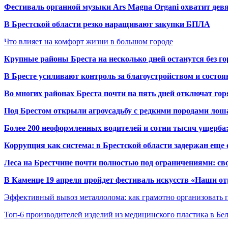
Фестиваль органной музыки Ars Magna Organi охватит девя
В Брестской области резко наращивают закупки БПЛА
Что влияет на комфорт жизни в большом городе
Крупные районы Бреста на несколько дней останутся без г
В Бресте усиливают контроль за благоустройством и состо
Во многих районах Бреста почти на пять дней отключат го
Под Брестом открыли агроусадьбу с редкими породами лош
Более 200 неоформленных водителей и сотни тысяч ущерба:
Коррупция как система: в Брестской области задержан еще
Леса на Брестчине почти полностью под ограничениями: св
В Каменце 19 апреля пройдет фестиваль искусств «Наши о
Эффективный вывоз металлолома: как грамотно организовать 
Топ-6 производителей изделий из медицинского пластика в Бе