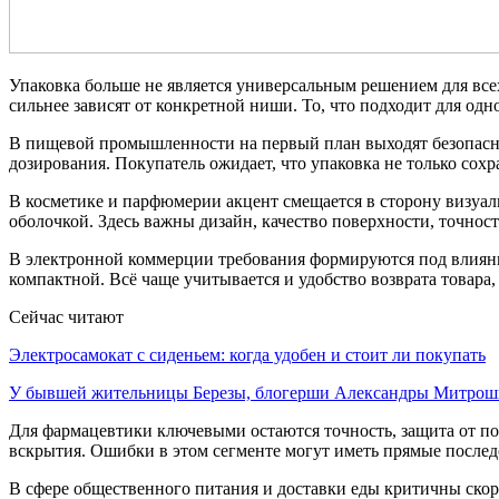
Упаковка больше не является универсальным решением для все
сильнее зависят от конкретной ниши. То, что подходит для од
В пищевой промышленности на первый план выходят безопасност
дозирования. Покупатель ожидает, что упаковка не только сохр
В косметике и парфюмерии акцент смещается в сторону визуа
оболочкой. Здесь важны дизайн, качество поверхности, точнос
В электронной коммерции требования формируются под влияни
компактной. Всё чаще учитывается и удобство возврата товар
Сейчас читают
Электросамокат с сиденьем: когда удобен и стоит ли покупать
У бывшей жительницы Березы, блогерши Александры Митро
Для фармацевтики ключевыми остаются точность, защита от под
вскрытия. Ошибки в этом сегменте могут иметь прямые последс
В сфере общественного питания и доставки еды критичны скоро