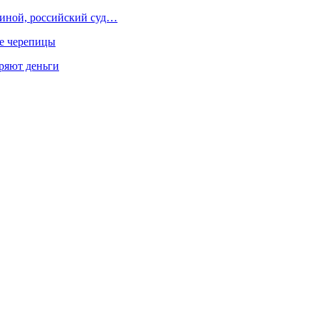
иной, российский суд…
ше черепицы
еряют деньги