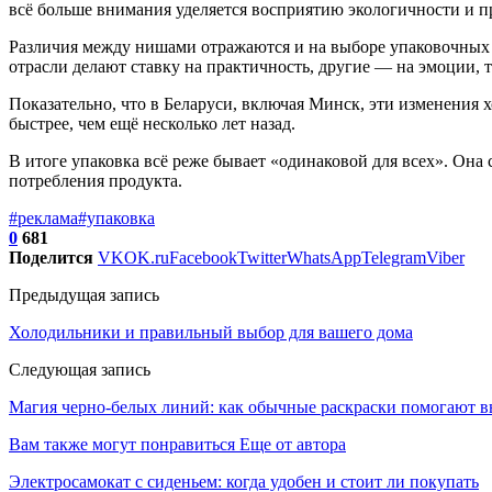
всё больше внимания уделяется восприятию экологичности и п
Различия между нишами отражаются и на выборе упаковочных 
отрасли делают ставку на практичность, другие — на эмоции, т
Показательно, что в Беларуси, включая Минск, эти изменения 
быстрее, чем ещё несколько лет назад.
В итоге упаковка всё реже бывает «одинаковой для всех». Он
потребления продукта.
#реклама
#упаковка
0
681
Поделится
VK
OK.ru
Facebook
Twitter
WhatsApp
Telegram
Viber
Предыдущая запись
Холодильники и правильный выбор для вашего дома
Следующая запись
Магия черно-белых линий: как обычные раскраски помогают в
Вам также могут понравиться
Еще от автора
Электросамокат с сиденьем: когда удобен и стоит ли покупать