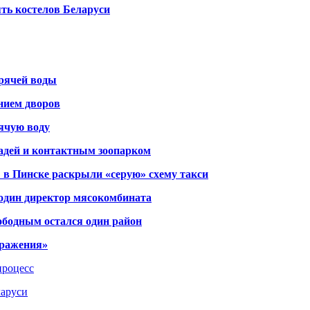
ть костелов Беларуси
орячей воды
янием дворов
рячую воду
адей и контактным зоопарком
 в Пинске раскрыли «серую» схему такси
 один директор мясокомбината
ободным остался один район
тражения»
процесс
ларуси