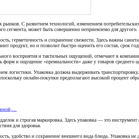
х рынков. С развитием технологий, изменением потребительских
ного сегмента, может быть совершенно неприемлемо для другого.
ь, герметичность и сохранение свежести. Здесь важны санитарн
анит продукт, но и позволит быстро оценить его состав, срок го
льного восприятия и тактильных ощущений, отмечают в компан
ть форм и ощущение «премиальности» даже у товаров среднего ц
ем логистики. Упаковка должна выдерживать транспортировку, 
а, поскольку онлайн-покупки предполагают высокий процент обр
шиной,…
делок и строгая маркировка. Здесь упаковка — это инструмент к
твия для здоровья.
сть, удобство и сохранение внешнего вида блюда. Упаковка не д