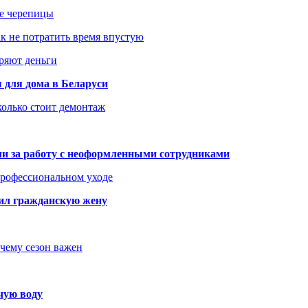
ше черепицы
как не потратить время впустую
еряют деньги
 для дома в Беларуси
колько стоит демонтаж
али за работу с неоформленными сотрудниками
 профессиональном уходе
бил гражданскую жену
очему сезон важен
чую воду