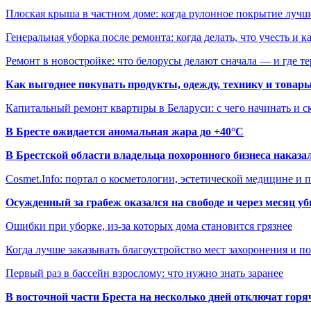
Плоская крыша в частном доме: когда рулонное покрытие луч
Генеральная уборка после ремонта: когда делать, что учесть и 
Ремонт в новостройке: что белорусы делают сначала — и где т
Как выгоднее покупать продукты, одежду, технику и товары
Капитальный ремонт квартиры в Беларуси: с чего начинать и с
В Бресте ожидается аномальная жара до +40°C
В Брестской области владельца похоронного бизнеса наказ
Cosmet.Info: портал о косметологии, эстетической медицине и
Осужденный за грабеж оказался на свободе и через месяц у
Ошибки при уборке, из-за которых дома становится грязнее
Когда лучше заказывать благоустройство мест захоронения и п
Первый раз в бассейн взрослому: что нужно знать заранее
В восточной части Бреста на несколько дней отключат горя