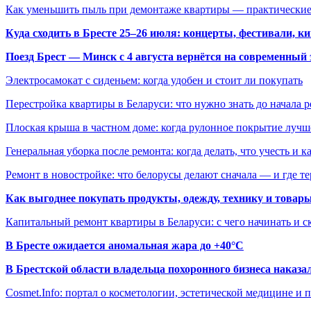
Как уменьшить пыль при демонтаже квартиры — практические
Куда сходить в Бресте 25–26 июля: концерты, фестивали, ки
Поезд Брест — Минск с 4 августа вернётся на современный 
Электросамокат с сиденьем: когда удобен и стоит ли покупать
Перестройка квартиры в Беларуси: что нужно знать до начала 
Плоская крыша в частном доме: когда рулонное покрытие луч
Генеральная уборка после ремонта: когда делать, что учесть и 
Ремонт в новостройке: что белорусы делают сначала — и где т
Как выгоднее покупать продукты, одежду, технику и товары
Капитальный ремонт квартиры в Беларуси: с чего начинать и с
В Бресте ожидается аномальная жара до +40°C
В Брестской области владельца похоронного бизнеса наказ
Cosmet.Info: портал о косметологии, эстетической медицине и