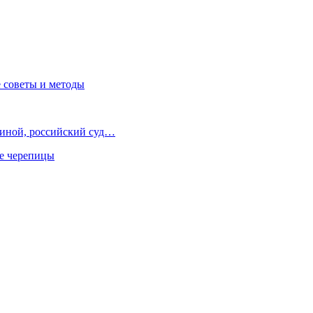
 советы и методы
иной, российский суд…
ше черепицы