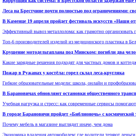
Коррупция как система: в Брестской области задержан еще
Леса на Брестчине почти полностью под ограничениями: св
В Каменце 19 апреля пройдет фестиваль искусств «Наши о
Эффективный вывоз металлолома: как грамотно организовать 
Топ-6 производителей изделий из медицинского пластика в Бе
Крушение мотодельтаплана под Минском: погибли два чело
Какие зарядные решения подходят для частных домов и коттед
Пожар в Ружанах у костёла: горел склад леса-кругляка
Гибкие образовательные модели: школа, онлайн и профобразов
В Барановичах обновляют остановки общественного транс
Учебная нагрузка и стресс: как современные сервисы помогаю
В городе Барановичи пройдет «Библионочь» с космической
Почему мебель в магазине выглядит иначе, чем дома
Экономика владения автомобилем: где водители теряют деньги