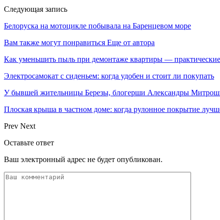
Следующая запись
Белоруска на мотоцикле побывала на Баренцевом море
Вам также могут понравиться
Еще от автора
Как уменьшить пыль при демонтаже квартиры — практические
Электросамокат с сиденьем: когда удобен и стоит ли покупать
У бывшей жительницы Березы, блогерши Александры Митрош
Плоская крыша в частном доме: когда рулонное покрытие луч
Prev
Next
Оставьте ответ
Ваш электронный адрес не будет опубликован.