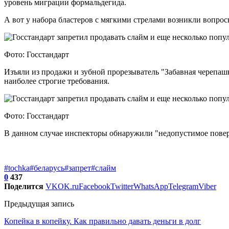
уровень миграции формальдегида.
А вот у набора бластеров с мягкими стрелами возникли вопро
Фото: Госстандарт
Изъяли из продажи и зубной прорезыватель "Забавная черепашка
наиболее строгие требования.
Фото: Госстандарт
В данном случае инспекторы обнаружили "недопустимое повер
#tochka
#беларусь
#запрет
#слайм
0
437
Поделится
VK
OK.ru
Facebook
Twitter
WhatsApp
Telegram
Viber
Предыдущая запись
Копейка в копейку. Как правильно давать деньги в долг