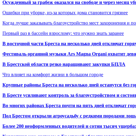
Осужденный за грабеж оказался на свободе и через месяц у
Ошибки при уборке, из-за которых дома становится грязнее
Когда лучше заказывать благоустройство мест захоронения и п
Первый раз в бассейн взрослому: что нужно знать заранее
В восточной части Бреста на несколько дней отключат горя
Фестиваль органной музыки Ars Magna Organi охватит девя
В Брестской области резко наращивают закупки БПЛА
Что влияет на комфорт жизни в большом городе
Крупные районы Бреста на несколько дней останутся без г
В Бресте усиливают контроль за благоустройством и состо
Во многих районах Бреста почти на пять дней отключат го
Под Брестом открыли агроусадьбу с редкими породами лош
Более 200 неоформленных водителей и сотни тысяч ущерба: