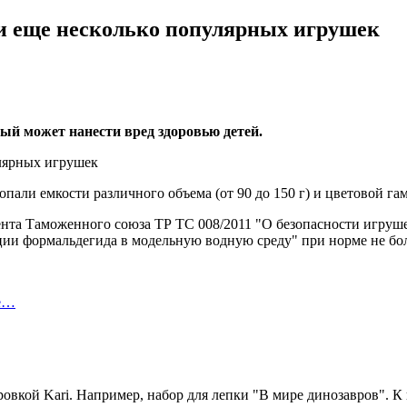
 и еще несколько популярных игрушек
ый может нанести вред здоровью детей.
пали емкости различного объема (от 90 до 150 г) и цветовой га
ента Таможенного союза ТР ТС 008/2011 "О безопасности игруш
ции формальдегида в модельную водную среду" при норме не боле
ие…
овкой Kari. Например, набор для лепки "В мире динозавров". К 