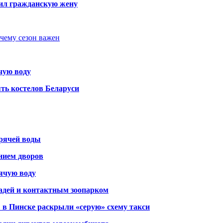
бил гражданскую жену
очему сезон важен
чую воду
ть костелов Беларуси
орячей воды
янием дворов
рячую воду
адей и контактным зоопарком
 в Пинске раскрыли «серую» схему такси