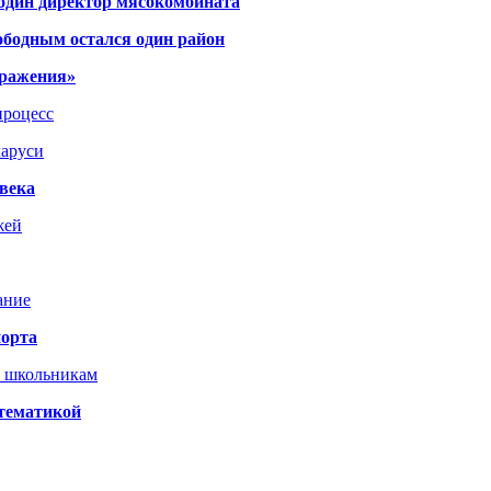
 один директор мясокомбината
ободным остался один район
тражения»
процесс
ларуси
века
жей
ание
порта
т школьникам
 тематикой