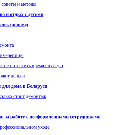
 советы и методы
но и отдых с детьми
электропоезд
ремонта
ше черепицы
как не потратить время впустую
еряют деньги
 для дома в Беларуси
колько стоит демонтаж
али за работу с неоформленными сотрудниками
 профессиональном уходе