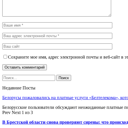
Сохраните мое имя, адрес электронной почты и веб-сайт в э
Недавние Посты
Белорусы пожаловались на платные услуги «Белтелекома», ко
Белорусские пользователи обсуждают неожиданные платные п
Prev
Next
1 из 3
В Брестской области снова проверяют сирены: что происхо