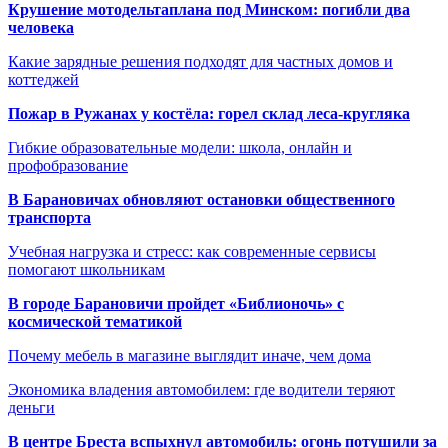
Крушение мотодельтаплана под Минском: погибли два
человека
Какие зарядные решения подходят для частных домов и
коттеджей
Пожар в Ружанах у костёла: горел склад леса-кругляка
Гибкие образовательные модели: школа, онлайн и
профобразование
В Барановичах обновляют остановки общественного
транспорта
Учебная нагрузка и стресс: как современные сервисы
помогают школьникам
В городе Барановичи пройдет «Библионочь» с
космической тематикой
Почему мебель в магазине выглядит иначе, чем дома
Экономика владения автомобилем: где водители теряют
деньги
В центре Бреста вспыхнул автомобиль: огонь потушили за