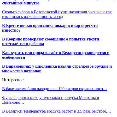
считанные минуты
Сколько зубров в Беловежской пуще насчитали ученые и как
изменилась их численность за год
В Бресте ночью произошел пожар в квартире: что
известно?
В Кобрине проверяют сообщение о попытке увезти
шестилетнего ребенка
Как купить или продать сайт в Беларуси: руководство и
особенности
В Барановичах у школьника изъяли стрелковое оружие и
множество патронов
Интересное:
В баке автомобиля находилось 120 литров окрашенного…
Фуры с дороги между пунктами пропуска Мокраны и
Доманово…
В Беларуси температура воздуха растет в 3,5 раза быстрее,…