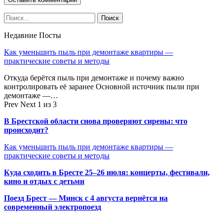
Недавние Посты
Как уменьшить пыль при демонтаже квартиры —
практические советы и методы
Откуда берётся пыль при демонтаже и почему важно
контролировать её заранее Основной источник пыли при
демонтаже —…
Prev
Next
1 из 3
В Брестской области снова проверяют сирены: что
происходит?
Как уменьшить пыль при демонтаже квартиры —
практические советы и методы
Куда сходить в Бресте 25–26 июля: концерты, фестивали,
кино и отдых с детьми
Поезд Брест — Минск с 4 августа вернётся на
современный электропоезд