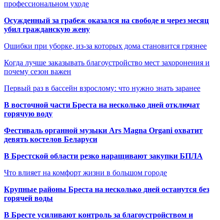
профессиональном уходе
Осужденный за грабеж оказался на свободе и через месяц
убил гражданскую жену
Ошибки при уборке, из-за которых дома становится грязнее
Когда лучше заказывать благоустройство мест захоронения и
почему сезон важен
Первый раз в бассейн взрослому: что нужно знать заранее
В восточной части Бреста на несколько дней отключат
горячую воду
Фестиваль органной музыки Ars Magna Organi охватит
девять костелов Беларуси
В Брестской области резко наращивают закупки БПЛА
Что влияет на комфорт жизни в большом городе
Крупные районы Бреста на несколько дней останутся без
горячей воды
В Бресте усиливают контроль за благоустройством и