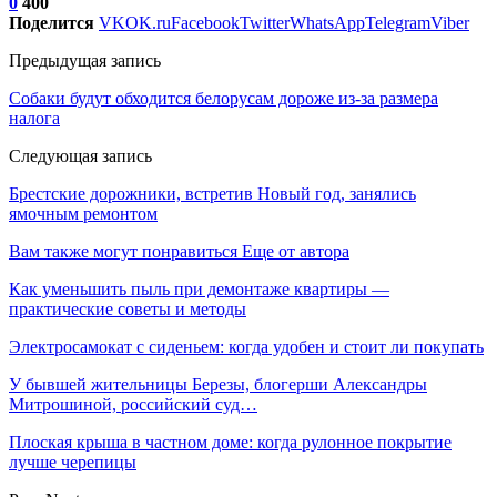
0
400
Поделится
VK
OK.ru
Facebook
Twitter
WhatsApp
Telegram
Viber
Предыдущая запись
Собаки будут обходится белорусам дороже из-за размера
налога
Следующая запись
Брестские дорожники, встретив Новый год, занялись
ямочным ремонтом
Вам также могут понравиться
Еще от автора
Как уменьшить пыль при демонтаже квартиры —
практические советы и методы
Электросамокат с сиденьем: когда удобен и стоит ли покупать
У бывшей жительницы Березы, блогерши Александры
Митрошиной, российский суд…
Плоская крыша в частном доме: когда рулонное покрытие
лучше черепицы