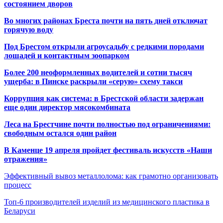
состоянием дворов
Во многих районах Бреста почти на пять дней отключат
горячую воду
Под Брестом открыли агроусадьбу с редкими породами
лошадей и контактным зоопарком
Более 200 неоформленных водителей и сотни тысяч
ущерба: в Пинске раскрыли «серую» схему такси
Коррупция как система: в Брестской области задержан
еще один директор мясокомбината
Леса на Брестчине почти полностью под ограничениями:
свободным остался один район
В Каменце 19 апреля пройдет фестиваль искусств «Наши
отражения»
Эффективный вывоз металлолома: как грамотно организовать
процесс
Топ-6 производителей изделий из медицинского пластика в
Беларуси