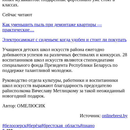
классах.
Сейчас читают
Как уменьшить пыль при демонтаже квартиры —
практические…
Электросамокат с сиденьем: когда удобен и стоит ли покупать
Учащиеся детских школ искусств района ежегодно
добиваются успехов на различных фестивалях и конкурсах. 28
воспитанников школ искусств являются стипендиатами
специального фонда Президента Республики Беларусь по
поддержке талантливой молодежи.
Руководство отдела культуры, работники и воспитанники
школ искусств выражают благодарность председателю
райисполкома Вячеславу Метлицкому за такой неожиданный
новогодний подарок.
Автор: ОМЕЛЮСИК
Источник:
onlinebrest.by
#белоозерск
#берёза
#брестская_область
#пиано