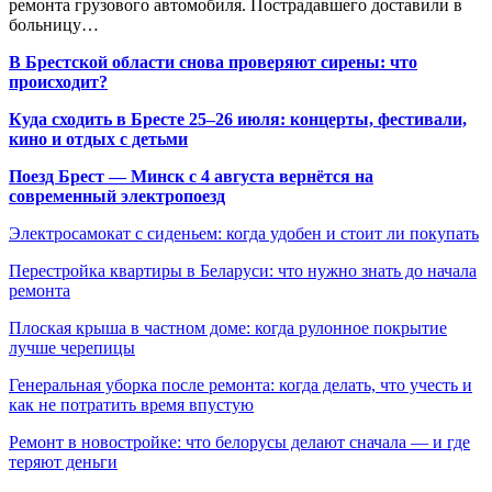
ремонта грузового автомобиля. Пострадавшего доставили в
больницу…
В Брестской области снова проверяют сирены: что
происходит?
Куда сходить в Бресте 25–26 июля: концерты, фестивали,
кино и отдых с детьми
Поезд Брест — Минск с 4 августа вернётся на
современный электропоезд
Электросамокат с сиденьем: когда удобен и стоит ли покупать
Перестройка квартиры в Беларуси: что нужно знать до начала
ремонта
Плоская крыша в частном доме: когда рулонное покрытие
лучше черепицы
Генеральная уборка после ремонта: когда делать, что учесть и
как не потратить время впустую
Ремонт в новостройке: что белорусы делают сначала — и где
теряют деньги