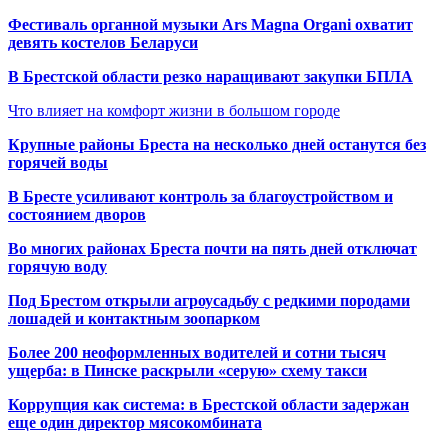
Фестиваль органной музыки Ars Magna Organi охватит
девять костелов Беларуси
В Брестской области резко наращивают закупки БПЛА
Что влияет на комфорт жизни в большом городе
Крупные районы Бреста на несколько дней останутся без
горячей воды
В Бресте усиливают контроль за благоустройством и
состоянием дворов
Во многих районах Бреста почти на пять дней отключат
горячую воду
Под Брестом открыли агроусадьбу с редкими породами
лошадей и контактным зоопарком
Более 200 неоформленных водителей и сотни тысяч
ущерба: в Пинске раскрыли «серую» схему такси
Коррупция как система: в Брестской области задержан
еще один директор мясокомбината