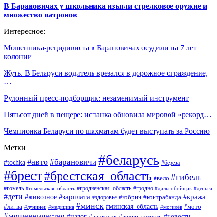
В Барановичах у школьника изъяли стрелковое оружие и
множество патронов
Интересное:
Мошенника-рецидивиста в Барановичах осудили на 7 лет
колонии
Жуть. В Беларуси водитель врезался в дорожное ограждение,
…
Рулонный пресс-подборщик: незаменимый инструмент
Пятьсот дней в пещере: испанка обновила мировой «рекорд…
Чемпионка Беларуси по шахматам будет выступать за Россию
Метки
#беларусь
#авто
#барановичи
#tochka
#берёза
#брест
#брестская_область
#гибель
#вело
#гродненская_область
#гомель
#гомельская_область
#гродно
#дальнобойщик
#деньга
#дети
#зарплата
#животное
#кража
#кобрин
#контрабанда
#здоровье
#минск
#минская_область
#литва
#мото
#лунинец
#медицина
#могилёв
#мошенничество
#новости
#налог
#недвижимость
#наркотик