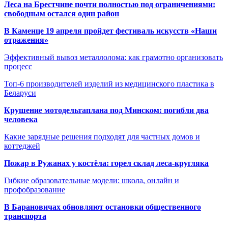
Леса на Брестчине почти полностью под ограничениями:
свободным остался один район
В Каменце 19 апреля пройдет фестиваль искусств «Наши
отражения»
Эффективный вывоз металлолома: как грамотно организовать
процесс
Топ-6 производителей изделий из медицинского пластика в
Беларуси
Крушение мотодельтаплана под Минском: погибли два
человека
Какие зарядные решения подходят для частных домов и
коттеджей
Пожар в Ружанах у костёла: горел склад леса-кругляка
Гибкие образовательные модели: школа, онлайн и
профобразование
В Барановичах обновляют остановки общественного
транспорта