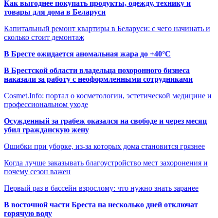
Как выгоднее покупать продукты, одежду, технику и
товары для дома в Беларуси
Капитальный ремонт квартиры в Беларуси: с чего начинать и
сколько стоит демонтаж
В Бресте ожидается аномальная жара до +40°C
В Брестской области владельца похоронного бизнеса
наказали за работу с неоформленными сотрудниками
Cosmet.Info: портал о косметологии, эстетической медицине и
профессиональном уходе
Осужденный за грабеж оказался на свободе и через месяц
убил гражданскую жену
Ошибки при уборке, из-за которых дома становится грязнее
Когда лучше заказывать благоустройство мест захоронения и
почему сезон важен
Первый раз в бассейн взрослому: что нужно знать заранее
В восточной части Бреста на несколько дней отключат
горячую воду