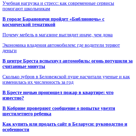
Учебная нагрузка и стресс: как современные сервисы
помогают школьникам
В городе Барановичи пройдет «Библионочь» с
космической тематикой
Почему мебель в магазине выглядит иначе, чем дома
Экономика владения автомобилем: где водители теряют
деньги
В центре Бреста вспыхнул автомобиль: огонь потушили за
считанные минуты
Сколько зубров в Беловежской пуще насчитали ученые и как
изменилась их численность за год
В Бресте ночью произошел пожар в квартире: что
известно?
В Кобрине проверяют сообщение о попытке увезти
шестилетнего ребенка
Как купить или продать сайт в Беларуси: руководство и
особенности