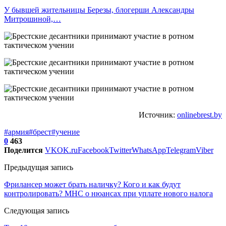
У бывшей жительницы Березы, блогерши Александры
Митрошиной,…
Источник:
onlinebrest.by
#армия
#брест
#учение
0
463
Поделится
VK
OK.ru
Facebook
Twitter
WhatsApp
Telegram
Viber
Предыдущая запись
Фрилансер может брать наличку? Кого и как будут
контролировать? МНС о нюансах при уплате нового налога
Следующая запись