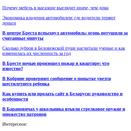
Почему мебель в магазине выглядит иначе, чем дома
Экономика владения автомобилем: где водители теряют
деньги
В центре Бреста вспыхнул автомобиль: огонь потушили за
считанные минуты
Сколько зубров в Беловежской пуще насчитали ученые и как
изменилась их численность за год
В Бресте ночью произошел пожар в квартире: что
известно?
В Кобрине проверяют сообщение о попытке увезти
шестилетнего ребенка
Как купить или продать сайт в Беларуси: руководство и
особенности
В Барановичах у школьника изъяли стрелковое оружие и
множество патронов
Интересное: