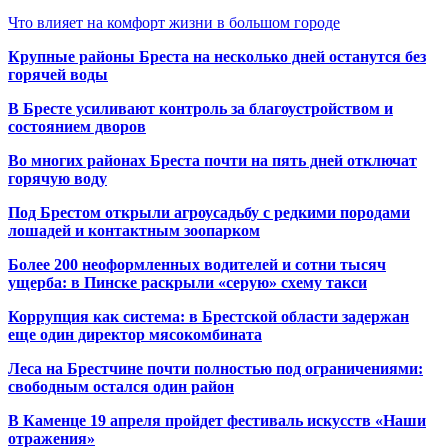
Что влияет на комфорт жизни в большом городе
Крупные районы Бреста на несколько дней останутся без
горячей воды
В Бресте усиливают контроль за благоустройством и
состоянием дворов
Во многих районах Бреста почти на пять дней отключат
горячую воду
Под Брестом открыли агроусадьбу с редкими породами
лошадей и контактным зоопарком
Более 200 неоформленных водителей и сотни тысяч
ущерба: в Пинске раскрыли «серую» схему такси
Коррупция как система: в Брестской области задержан
еще один директор мясокомбината
Леса на Брестчине почти полностью под ограничениями:
свободным остался один район
В Каменце 19 апреля пройдет фестиваль искусств «Наши
отражения»