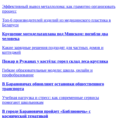
Эффективный вывоз металлолома: как грамотно организовать
процесс
Топ-6 производителей изделий из медицинского пластика в
Беларуси
Крушение мотодельтаплана под Минском: погибли два
человека
Какие зарядные решения подходят для частных домов и
коттеджей
Пожар в Ружанах у костёла: горел склад леса-кругляка
Гибкие образовательные модели: школа, онлайн и
профобразование
В Барановичах обновляют остановки общественного
транспорта
Учебная нагрузка и стресс: как современные сервисы
помогают школьникам
В городе Барановичи пройдет «Библионочь» с
космической тематикой