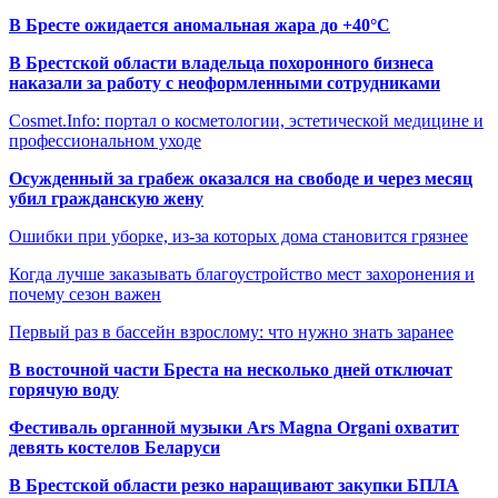
В Бресте ожидается аномальная жара до +40°C
В Брестской области владельца похоронного бизнеса
наказали за работу с неоформленными сотрудниками
Cosmet.Info: портал о косметологии, эстетической медицине и
профессиональном уходе
Осужденный за грабеж оказался на свободе и через месяц
убил гражданскую жену
Ошибки при уборке, из-за которых дома становится грязнее
Когда лучше заказывать благоустройство мест захоронения и
почему сезон важен
Первый раз в бассейн взрослому: что нужно знать заранее
В восточной части Бреста на несколько дней отключат
горячую воду
Фестиваль органной музыки Ars Magna Organi охватит
девять костелов Беларуси
В Брестской области резко наращивают закупки БПЛА