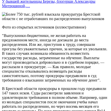
У бывшей жительницы Березы, блогерши Александры
Митрошиной,…
Фото из открытых источников (иллюстративное)
"Выпускники-бюджетники, не желая работать на
предложенном месте, иногда не доезжали до места
распределения. Или же, приступив к труду, совершали
прогулы без уважительных причин, за которые их увольняли.
В таких случаях возникала обязанность возместить
государству расходы, затраченные на обучение. Выплаты
могут производиться добровольно и в судебном порядке, —
рассказали в прокуратуре. — Как правило, молодые
специалисты отказывались возмещать расходы
самостоятельно, поэтому прокуроры предъявляли в суд
требования о взыскании затраченных на обучение денег".
В Брестской области прокуроры в прошлом году предъявили
147 таких исков. Суды рассмотрели заявления и
удовлетворили требования в полном объеме. Например, один
из молодых специалистов после окончания учебы начал
работать по распределению, но через восемь месяцев его
уволили за прогулы. По иску прокурора юноша вернул Br14