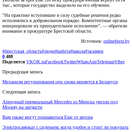
тыс., которые государство выделило на его обучение.
"На практике вступившие в силу судебные решения редко
исполнялись в добровольном порядке. Компетентные органы
инициировали их принудительное исполнение", — обратили
внимание в прокуратуре Брестской области.
Источник:
onlinebrest.by
#брестская_область
#люди
#работа
#школа
#экзамен
0
488
Поделится
VK
OK.ru
Facebook
Twitter
WhatsApp
Telegram
Viber
Предыдущая запись
Механизм регулирования цен снова меняется в Беларуси
Следующая запись
Арендный премиальный Mercedes из Минска увезли под
Москву на запчасти
Вам также могут понравиться
Еще от автора
Электросамокат с сиденьем: когда удобен и стоит ли покупать