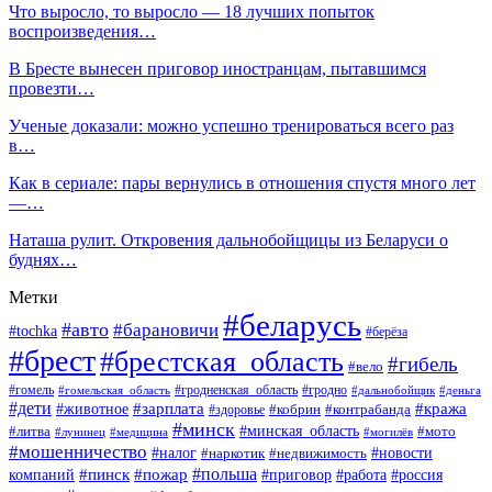
Что выросло, то выросло — 18 лучших попыток
воспроизведения…
В Бресте вынесен приговор иностранцам, пытавшимся
провезти…
Ученые доказали: можно успешно тренироваться всего раз
в…
Как в сериале: пары вернулись в отношения спустя много лет
—…
Наташа рулит. Откровения дальнобойщицы из Беларуси о
буднях…
Метки
#беларусь
#авто
#барановичи
#tochka
#берёза
#брест
#брестская_область
#гибель
#вело
#гродненская_область
#гомель
#гомельская_область
#гродно
#дальнобойщик
#деньга
#дети
#зарплата
#животное
#кража
#кобрин
#контрабанда
#здоровье
#минск
#минская_область
#литва
#мото
#лунинец
#медицина
#могилёв
#мошенничество
#новости
#налог
#недвижимость
#наркотик
#польша
#пинск
#пожар
компаний
#приговор
#работа
#россия