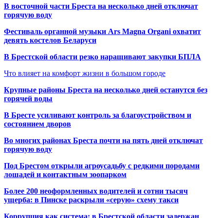
В восточной части Бреста на несколько дней отключат
горячую воду
Фестиваль органной музыки Ars Magna Organi охватит
девять костелов Беларуси
В Брестской области резко наращивают закупки БПЛА
Что влияет на комфорт жизни в большом городе
Крупные районы Бреста на несколько дней останутся без
горячей воды
В Бресте усиливают контроль за благоустройством и
состоянием дворов
Во многих районах Бреста почти на пять дней отключат
горячую воду
Под Брестом открыли агроусадьбу с редкими породами
лошадей и контактным зоопарком
Более 200 неоформленных водителей и сотни тысяч
ущерба: в Пинске раскрыли «серую» схему такси
Коррупция как система: в Брестской области задержан