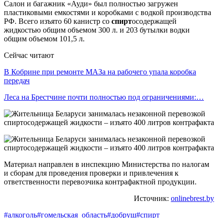
Салон и багажник «Ауди» был полностью загружен
пластиковыми емкостями и коробками с водкой производства
РФ. Всего изъято 60 канистр со
спирт
осодержащей
жидкостью общим объемом 300 л. и 203 бутылки водки
общим объемом 101,5 л.
Сейчас читают
В Кобрине при ремонте МАЗа на рабочего упала коробка
передач
Леса на Брестчине почти полностью под ограничениями:…
Материал направлен в инспекцию Министерства по налогам
и сборам для проведения проверки и привлечения к
ответственности перевозчика контрафактной продукции.
Источник:
onlinebrest.by
#алкоголь
#гомельская_область
#добруш
#спирт