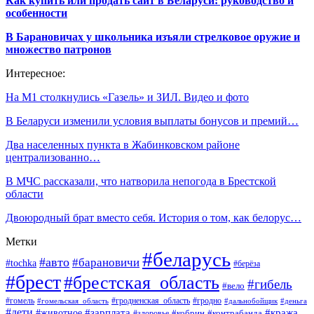
Как купить или продать сайт в Беларуси: руководство и
особенности
В Барановичах у школьника изъяли стрелковое оружие и
множество патронов
Интересное:
На М1 столкнулись «Газель» и ЗИЛ. Видео и фото
В Беларуси изменили условия выплаты бонусов и премий…
Два населенных пункта в Жабинковском районе
централизованно…
В МЧС рассказали, что натворила непогода в Брестской
области
Двоюродный брат вместо себя. История о том, как белорус…
Метки
#беларусь
#авто
#барановичи
#tochka
#берёза
#брест
#брестская_область
#гибель
#вело
#гродненская_область
#гомель
#гомельская_область
#гродно
#дальнобойщик
#деньга
#дети
#зарплата
#животное
#кража
#кобрин
#контрабанда
#здоровье