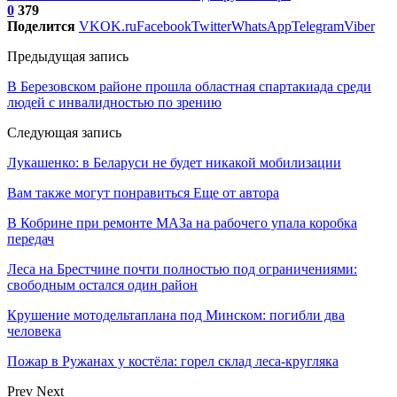
0
379
Поделится
VK
OK.ru
Facebook
Twitter
WhatsApp
Telegram
Viber
Предыдущая запись
В Березовском районе прошла областная спартакиада среди
людей с инвалидностью по зрению
Следующая запись
Лукашенко: в Беларуси не будет никакой мобилизации
Вам также могут понравиться
Еще от автора
В Кобрине при ремонте МАЗа на рабочего упала коробка
передач
Леса на Брестчине почти полностью под ограничениями:
свободным остался один район
Крушение мотодельтаплана под Минском: погибли два
человека
Пожар в Ружанах у костёла: горел склад леса-кругляка
Prev
Next