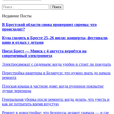
Недавние Посты
В Брестской области снова проверяют сирены: что
происходит?
Куда сходить в Бресте 25–26 июля: концерты, фестивали,
кино и отдых с детьми
Поезд Брест — Минск с 4 августа вернётся на
современный электропоезд
Электросамокат с сиденьем: когда удобен и стоит ли покупать
Перестройка квартиры в Беларуси: что нужно знать до начала
ремонта
Плоская крыша в частном доме: когда рулонное покрытие
лучше черепицы
Генеральная уборка после ремонта: когда делать, что учесть и
как не потратить время впустую
Ремонт в новостройке: что белорусы делают сначала — и где