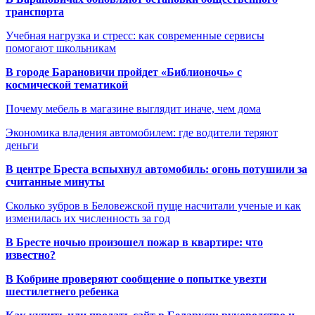
транспорта
Учебная нагрузка и стресс: как современные сервисы
помогают школьникам
В городе Барановичи пройдет «Библионочь» с
космической тематикой
Почему мебель в магазине выглядит иначе, чем дома
Экономика владения автомобилем: где водители теряют
деньги
В центре Бреста вспыхнул автомобиль: огонь потушили за
считанные минуты
Сколько зубров в Беловежской пуще насчитали ученые и как
изменилась их численность за год
В Бресте ночью произошел пожар в квартире: что
известно?
В Кобрине проверяют сообщение о попытке увезти
шестилетнего ребенка