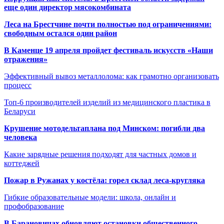
еще один директор мясокомбината
Леса на Брестчине почти полностью под ограничениями:
свободным остался один район
В Каменце 19 апреля пройдет фестиваль искусств «Наши
отражения»
Эффективный вывоз металлолома: как грамотно организовать
процесс
Топ-6 производителей изделий из медицинского пластика в
Беларуси
Крушение мотодельтаплана под Минском: погибли два
человека
Какие зарядные решения подходят для частных домов и
коттеджей
Пожар в Ружанах у костёла: горел склад леса-кругляка
Гибкие образовательные модели: школа, онлайн и
профобразование
В Барановичах обновляют остановки общественного