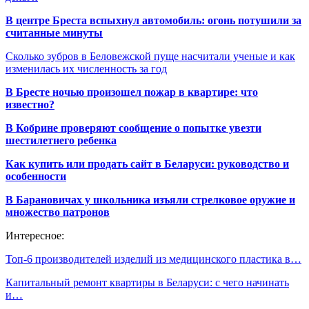
В центре Бреста вспыхнул автомобиль: огонь потушили за
считанные минуты
Сколько зубров в Беловежской пуще насчитали ученые и как
изменилась их численность за год
В Бресте ночью произошел пожар в квартире: что
известно?
В Кобрине проверяют сообщение о попытке увезти
шестилетнего ребенка
Как купить или продать сайт в Беларуси: руководство и
особенности
В Барановичах у школьника изъяли стрелковое оружие и
множество патронов
Интересное:
Топ-6 производителей изделий из медицинского пластика в…
Капитальный ремонт квартиры в Беларуси: с чего начинать
и…