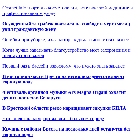
Cosmet.Info: портал о косметологии, эстетической медицине и
профессиональном уходе
Осужденный за грабеж оказался на свободе и через месяц
убил гражданскую жену
Ошибки при уборке, из-за которых дома становится грязнее
Когда лучше заказывать благоустройство мест захоронения и
почему сезон важен
Первый раз в бассейн взрослому: что нужно знать заранее
В восточной части Бреста на несколько дней отключат
горячую воду
Фестиваль органной музыки Ars Magna Organi охватит
девять костелов Беларуси
В Брестской области резко наращивают закупки БПЛА
Что влияет на комфорт жизни в большом городе
Крупные районы Бреста на несколько дней останутся без
горячей воды