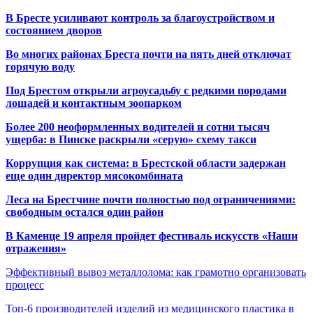
В Бресте усиливают контроль за благоустройством и
состоянием дворов
Во многих районах Бреста почти на пять дней отключат
горячую воду
Под Брестом открыли агроусадьбу с редкими породами
лошадей и контактным зоопарком
Более 200 неоформленных водителей и сотни тысяч
ущерба: в Пинске раскрыли «серую» схему такси
Коррупция как система: в Брестской области задержан
еще один директор мясокомбината
Леса на Брестчине почти полностью под ограничениями:
свободным остался один район
В Каменце 19 апреля пройдет фестиваль искусств «Наши
отражения»
Эффективный вывоз металлолома: как грамотно организовать
процесс
Топ-6 производителей изделий из медицинского пластика в