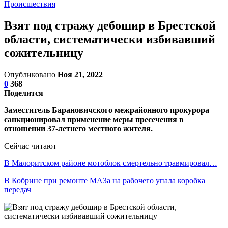
Происшествия
Взят под стражу дебошир в Брестской
области, систематически избивавший
сожительницу
Опубликовано
Ноя 21, 2022
0
368
Поделится
Заместитель Барановичского межрайонного прокурора
санкционировал применение меры пресечения в
отношении 37-летнего местного жителя.
Сейчас читают
В Малоритском районе мотоблок смертельно травмировал…
В Кобрине при ремонте МАЗа на рабочего упала коробка
передач