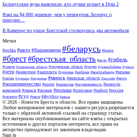
Белорусские вузы выяснили, кто лучше играет в Dota 2
Взял на $4 000 дешевле, чем у перекупов. Белорус о
пригоне…
В Каменце по улице Брестской столкнулись два автомобиля
Метки
#беларусь
#авто
#барановичи
#tochka
#берёза
#брест
#брестская_область
#гибель
#вело
#гродненская_область
#гомель
#гомельская_область
#гродно
#дальнобойщик
#деньга
#дети
#зарплата
#животное
#кража
#кобрин
#контрабанда
#здоровье
#минск
#минская_область
#литва
#мото
#лунинец
#медицина
#могилёв
#мошенничество
#новости
#налог
#недвижимость
#наркотик
#польша
#пинск
#пожар
компаний
#приговор
#работа
#россия
#суд
#футбол
#такси
#сигарета
#школа
© 2026 - Новости Бреста и области. Все права защищены.
Любое копирование материалов с нашего ресурса разрешается
только с обратной активной ссылкой на страницу статьи.
Все материалы опубликованные на сайте взяты с открытых
источников и других порталов интернета, все права на
авторство принадлежат их законным владельцам.
Sign in