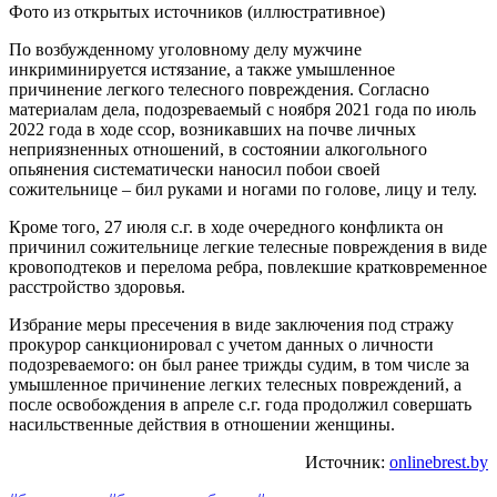
Фото из открытых источников (иллюстративное)
По возбужденному уголовному делу мужчине
инкриминируется истязание, а также умышленное
причинение легкого телесного повреждения. Согласно
материалам дела, подозреваемый с ноября 2021 года по июль
2022 года в ходе ссор, возникавших на почве личных
неприязненных отношений, в состоянии алкогольного
опьянения систематически наносил побои своей
сожительнице – бил руками и ногами по голове, лицу и телу.
Кроме того, 27 июля с.г. в ходе очередного конфликта он
причинил сожительнице легкие телесные повреждения в виде
кровоподтеков и перелома ребра, повлекшие кратковременное
расстройство здоровья.
Избрание меры пресечения в виде заключения под стражу
прокурор санкционировал с учетом данных о личности
подозреваемого: он был ранее трижды судим, в том числе за
умышленное причинение легких телесных повреждений, а
после освобождения в апреле с.г. года продолжил совершать
насильственные действия в отношении женщины.
Источник:
onlinebrest.by