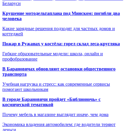
Беларуси
Крушение мотодельтаплана под Минском: погибли два
человека
Какие зарядные решения подходят для частных домов и
коттеджей
Пожар в Ружанах у костёла: горел склад леса-кругляка
Гибкие образовательные модели: школа, онлайн и
профобразование
В Барановичах обновляют остановки общественного
транспорта
Учебная нагрузка и стресс: как современные сервисы
помогают школьникам
В городе Барановичи пройдет «Библионочь» с
космической тематикой
Почему мебель в магазине выглядит иначе, чем дома
Экономика владения автомобилем: где водители теряют
деньги