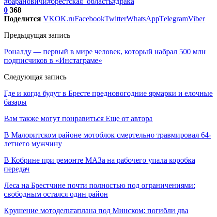
#барановичи
#брестская_область
#драка
0
368
Поделится
VK
OK.ru
Facebook
Twitter
WhatsApp
Telegram
Viber
Предыдущая запись
Роналду — первый в мире человек, который набрал 500 млн
подписчиков в «Инстаграме»
Следующая запись
Где и когда будут в Бресте предновогодние ярмарки и елочные
базары
Вам также могут понравиться
Еще от автора
В Малоритском районе мотоблок смертельно травмировал 64-
летнего мужчину
В Кобрине при ремонте МАЗа на рабочего упала коробка
передач
Леса на Брестчине почти полностью под ограничениями:
свободным остался один район
Крушение мотодельтаплана под Минском: погибли два