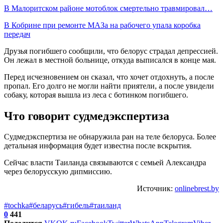
В Малоритском районе мотоблок смертельно травмировал…
В Кобрине при ремонте МАЗа на рабочего упала коробка
передач
Друзья погибшего сообщили, что белорус страдал депрессией.
Он лежал в местной больнице, откуда выписался в конце мая.
Перед исчезновением он сказал, что хочет отдохнуть, а после
пропал. Его долго не могли найти приятели, а после увидели
собаку, которая вышла из леса с ботинком погибшего.
Что говорит судмедэкспертиза
Судмедэкспертиза не обнаружила ран на теле белоруса. Более
детальная информация будет известна после вскрытия.
Сейчас власти Таиланда связываются с семьей Александра
через белорусскую дипмиссию.
Источник:
onlinebrest.by
#tochka
#беларусь
#гибель
#таиланд
0
441