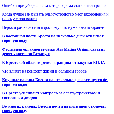
Ошибки при уборке, из-за которых дома становится грязнее
Когда лучше заказывать благоустройство мест захоронения и
почему сезон важен
Первый раз в бассейн взрослому: что нужно знать заранее
В восточной части Бреста на несколько дней отключат
горячую воду
Фестиваль органной музыки Ars Magna Organi охватит
девять костелов Беларуси
В Брестской области резко наращивают закупки БПЛА
Что влияет на комфорт жизни в большом городе
Крупные районы Бреста на несколько дней останутся без
горячей воды
В Бресте усиливают контроль за благоустройством и
состоянием дворов
Во многих районах Бреста почти на пять дней отключат
горячую воду