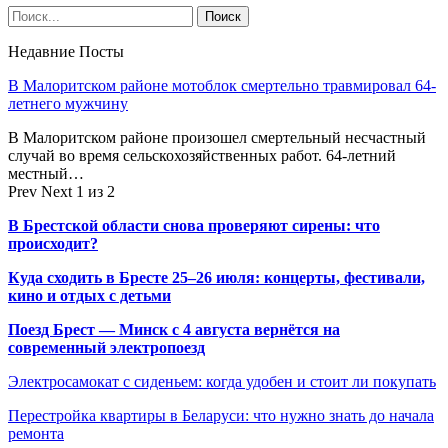
Недавние Посты
В Малоритском районе мотоблок смертельно травмировал 64-
летнего мужчину
В Малоритском районе произошел смертельный несчастный
случай во время сельскохозяйственных работ. 64-летний
местный…
Prev
Next
1 из 2
В Брестской области снова проверяют сирены: что
происходит?
Куда сходить в Бресте 25–26 июля: концерты, фестивали,
кино и отдых с детьми
Поезд Брест — Минск с 4 августа вернётся на
современный электропоезд
Электросамокат с сиденьем: когда удобен и стоит ли покупать
Перестройка квартиры в Беларуси: что нужно знать до начала
ремонта