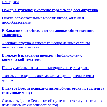
коттеджей
Пожар в Ружанах у костёла: горел склад леса-кругляка
Гибкие образовательные модели: школа, онлайн и
профобразование
В Барановичах обновляют остановки общественного
транспорта
Учебная нагрузка и стресс: как современные сервисы
помогают школьникам
В городе Барановичи пройдет «Библионочь» с
космической тематикой
Почему мебель в магазине выглядит иначе, чем дома
Экономика владения автомобилем: где водители теряют
деньги
В центре Бреста вспыхнул автомобиль: огонь потушили за
считанные минуты
Сколько зубров в Беловежской пуще насчитали ученые и как
изменилась их численность за год