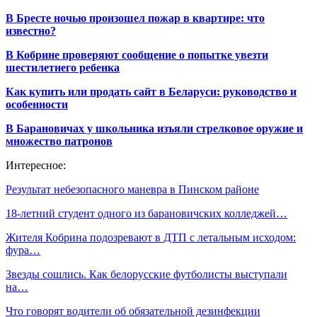
В Бресте ночью произошел пожар в квартире: что
известно?
В Кобрине проверяют сообщение о попытке увезти
шестилетнего ребенка
Как купить или продать сайт в Беларуси: руководство и
особенности
В Барановичах у школьника изъяли стрелковое оружие и
множество патронов
Интересное:
Результат небезопасного маневра в Пинском районе
18-летний студент одного из барановичских колледжей…
Жителя Кобрина подозревают в ДТП с летальным исходом:
фура…
Звезды сошлись. Как белорусские футболисты выступали
на…
Что говорят водители об обязательной дезинфекции