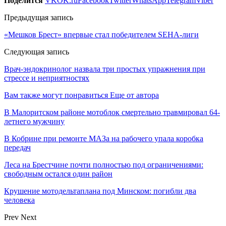
Поделится
VK
OK.ru
Facebook
Twitter
WhatsApp
Telegram
Viber
Предыдущая запись
«Мешков Брест» впервые стал победителем SEHA-лиги
Следующая запись
Врач-эндокринолог назвала три простых упражнения при
стрессе и неприятностях
Вам также могут понравиться
Еще от автора
В Малоритском районе мотоблок смертельно травмировал 64-
летнего мужчину
В Кобрине при ремонте МАЗа на рабочего упала коробка
передач
Леса на Брестчине почти полностью под ограничениями:
свободным остался один район
Крушение мотодельтаплана под Минском: погибли два
человека
Prev
Next