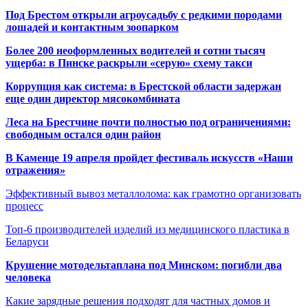
Под Брестом открыли агроусадьбу с редкими породами
лошадей и контактным зоопарком
Более 200 неоформленных водителей и сотни тысяч
ущерба: в Пинске раскрыли «серую» схему такси
Коррупция как система: в Брестской области задержан
еще один директор мясокомбината
Леса на Брестчине почти полностью под ограничениями:
свободным остался один район
В Каменце 19 апреля пройдет фестиваль искусств «Наши
отражения»
Эффективный вывоз металлолома: как грамотно организовать
процесс
Топ-6 производителей изделий из медицинского пластика в
Беларуси
Крушение мотодельтаплана под Минском: погибли два
человека
Какие зарядные решения подходят для частных домов и