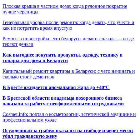
Плоская крыша в частном доме: когда рулонное покрытие
лучше черепицы
Генеральная уборка после ремонта: когда делать, что учесть и
как не потратить время впустую
Ремонт в новостройке: что белорусы делают сначала — и где
теряют деньги
Как выгоднее покупать продукты, одежду, технику и
товары для дома в Беларуси
Капитальный ремонт квартиры в Беларуси: с чего начинать и
сколько стоит демонтаж
В Бресте ожидается аномальная жара до +40°C
В Брестской области владельца похоронного бизнеса
наказали за работу с неоформленными сотрудниками
Cosmet.Info: портал о косметологии, эстетической медицине и
профессиональном уходе
Осужденный за грабеж оказался на свободе и через месяц
убил гражданскую жену