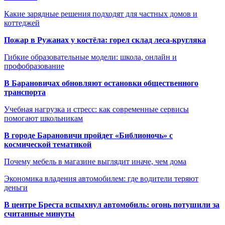
Какие зарядные решения подходят для частных домов и
коттеджей
Пожар в Ружанах у костёла: горел склад леса-кругляка
Гибкие образовательные модели: школа, онлайн и
профобразование
В Барановичах обновляют остановки общественного
транспорта
Учебная нагрузка и стресс: как современные сервисы
помогают школьникам
В городе Барановичи пройдет «Библионочь» с
космической тематикой
Почему мебель в магазине выглядит иначе, чем дома
Экономика владения автомобилем: где водители теряют
деньги
В центре Бреста вспыхнул автомобиль: огонь потушили за
считанные минуты