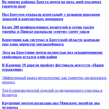
Во многих районах Бреста почти на пять дней отключат
горячую воду
Под Брестом открыли агроусадьбу с редкими породами
лошадей и контактным зоопарком
Более 200 неоформленных водителей и сотни тысяч
ущерба: в Пинске раскрыли «серую» схему такси
Коррупция как система: в Брестской области задержан
еще один директор мясокомбината
Леса на Брестчине почти полностью под ограничениями:
свободным остался один район
В Каменце 19 апреля пройдет фестиваль искусств «Наши
отражения»
Эффективный вывоз металлолома: как грамотно организовать
процесс
Топ-6 производителей изделий из медицинского пластика в
Беларуси
Крушение мотодельтаплана под Минском: погибли два
человека