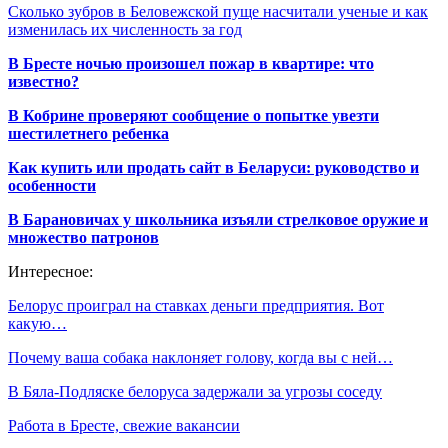
Сколько зубров в Беловежской пуще насчитали ученые и как
изменилась их численность за год
В Бресте ночью произошел пожар в квартире: что
известно?
В Кобрине проверяют сообщение о попытке увезти
шестилетнего ребенка
Как купить или продать сайт в Беларуси: руководство и
особенности
В Барановичах у школьника изъяли стрелковое оружие и
множество патронов
Интересное:
Белорус проиграл на ставках деньги предприятия. Вот
какую…
Почему ваша собака наклоняет голову, когда вы с ней…
В Бяла-Подляске белоруса задержали за угрозы соседу
Работа в Бресте, свежие вакансии