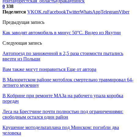
#бита
#брестская_область
#драка
#пинск
0
338
Поделится
VK
OK.ru
Facebook
Twitter
WhatsApp
Telegram
Viber
Предыдущая запись
Как заводят автомобиль в минус 50°C. Видео из Якутии
Следующая запись
Автопоезд по заниженной в 2,5 раза стоимости пытались
ввезти из Польши
Вам также могут понравиться
Еще от автора
В Малоритском районе мотоблок смертельно травмировал 64-
летнего мужчину
В Кобрине при ремонте МАЗа на рабочего упала коробка
передач
Леса на Брестчине почти полностью под ограничениями:
свободным остался один район
Крушение мотодельтаплана под Минском: погибли два
человека