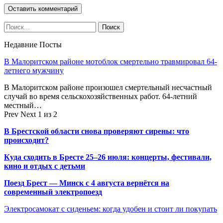
Недавние Посты
В Малоритском районе мотоблок смертельно травмировал 64-
летнего мужчину
В Малоритском районе произошел смертельный несчастный
случай во время сельскохозяйственных работ. 64-летний
местный…
Prev
Next
1 из 2
В Брестской области снова проверяют сирены: что
происходит?
Куда сходить в Бресте 25–26 июля: концерты, фестивали,
кино и отдых с детьми
Поезд Брест — Минск с 4 августа вернётся на
современный электропоезд
Электросамокат с сиденьем: когда удобен и стоит ли покупать