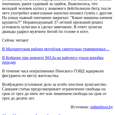
пинчанин, ранее судимый за грабеж. Выяснилось, что
молодой человек купил у знакомого бейсбольную биту, после
чего употребил алкогольные напитки ипошел гулять с другом.
На улице пьяный пинчанин закричал: "Какие машины начнем
крушить?!" Неравнодушный 37-летний прохожий решил
успокоить хулигана и сделал замечание. В ответ хулиган
дважды ударил мужчину битой по голове и ноге.
Сейчас читают
В Малоритском районе мотоблок смертельно травмировал…
В Кобрине при ремонте МАЗа на рабочего упала коробка
передач
В течение часа оперативники Пинского ГОВД задержали
фигуранта по месту жительства.
Возбуждено уголовное дело за особо злостное хулиганство.
Санкция статьи предусматривает ограничение свободы на
срок от трех до пяти лет или лишением свободы на срок от
трех до десяти лет.
Источник:
onlinebrest.by