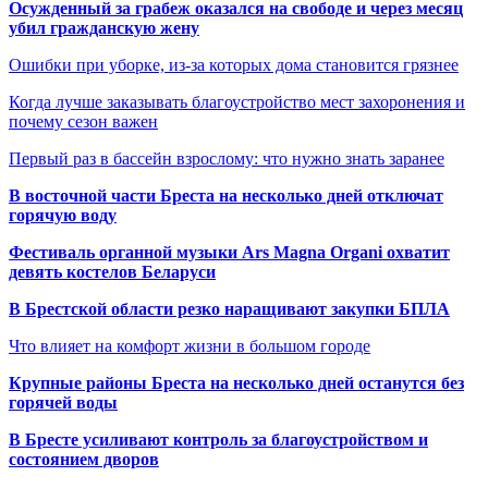
Осужденный за грабеж оказался на свободе и через месяц
убил гражданскую жену
Ошибки при уборке, из-за которых дома становится грязнее
Когда лучше заказывать благоустройство мест захоронения и
почему сезон важен
Первый раз в бассейн взрослому: что нужно знать заранее
В восточной части Бреста на несколько дней отключат
горячую воду
Фестиваль органной музыки Ars Magna Organi охватит
девять костелов Беларуси
В Брестской области резко наращивают закупки БПЛА
Что влияет на комфорт жизни в большом городе
Крупные районы Бреста на несколько дней останутся без
горячей воды
В Бресте усиливают контроль за благоустройством и
состоянием дворов