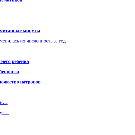
 считанные минуты
менилась их численность за год
?
него ребенка
обенности
ножество патронов
ный…
гут…