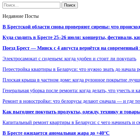
Недавние Посты
В Брестской области снова проверяют сирены: что происхо
Куда сходить в Бресте 25–26 июля: концерты, фестивали, ки
Поезд Брест — Минск с 4 августа вернётся на современный 
Электросамокат с сиденьем: когда удобен и стоит ли покупать
Перестройка квартиры в Беларуси: что нужно знать до начала 
Плоская крыша в частном доме: когда рулонное покрытие луч
Генеральная уборка после ремонта: когда делать, что учесть и 
Ремонт в новостройке: что белорусы делают сначала — и где т
Как выгоднее покупать продукты, одежду, технику и товары
Капитальный ремонт квартиры в Беларуси: с чего начинать и с
В Бресте ожидается аномальная жара до +40°C