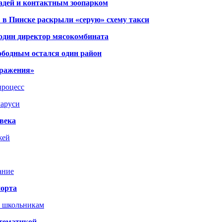
адей и контактным зоопарком
 в Пинске раскрыли «серую» схему такси
 один директор мясокомбината
ободным остался один район
тражения»
процесс
ларуси
века
жей
ание
порта
т школьникам
 тематикой