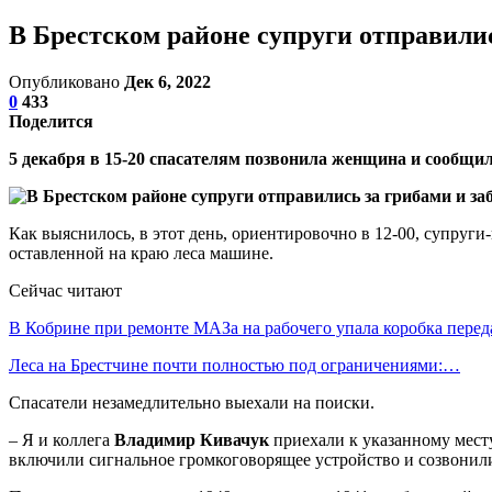
В Брестском районе супруги отправилис
Опубликовано
Дек 6, 2022
0
433
Поделится
5 декабря в 15-20 спасателям позвонила женщина и сообщил
Как выяснилось, в этот день, ориентировочно в 12-00, супруг
оставленной на краю леса машине.
Сейчас читают
В Кобрине при ремонте МАЗа на рабочего упала коробка перед
Леса на Брестчине почти полностью под ограничениями:…
Спасатели незамедлительно выехали на поиски.
– Я и коллега
Владимир Кивачук
приехали к указанному мест
включили сигнальное громкоговорящее устройство и созвонилис