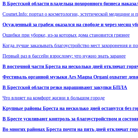
В Брестской области владельца похоронного бизнеса наказ
Cosmet.Info: портал о косметологии, эстетической медицине и
Осужденный за грабеж оказался на свободе и через месяц у
Ошибки при уборке, из-за которых дома становится грязнее
Когда лучше заказывать благоустройство мест захоронения и п
Первый раз в бассейн взрослому: что нужно знать заранее
В восточной части Бреста на несколько дней отключат горя
Фестиваль органной музыки Ars Magna Organi охватит девя
В Брестской области резко наращивают закупки БПЛА
Что влияет на комфорт жизни в большом городе
Крупные районы Бреста на несколько дней останутся без г
В Бресте усиливают контроль за благоустройством и состо
Во многих районах Бреста почти на пять дней отключат го