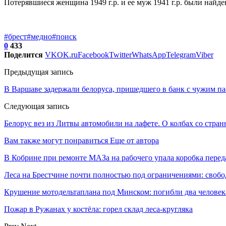
Потерявшиеся женщина 1949 г.р. и ее муж 1941 г.р. были найд
#брест
#медно
#поиск
0
433
Поделится
VK
OK.ru
Facebook
Twitter
WhatsApp
Telegram
Viber
Предыдущая запись
В Варшаве задержали белоруса, пришедшего в банк с чужим п
Следующая запись
Белорус вез из Литвы автомобили на лафете. О колбах со стран
Вам также могут понравиться
Еще от автора
В Кобрине при ремонте МАЗа на рабочего упала коробка перед
Леса на Брестчине почти полностью под ограничениями: свобо
Крушение мотодельтаплана под Минском: погибли два человек
Пожар в Ружанах у костёла: горел склад леса-кругляка