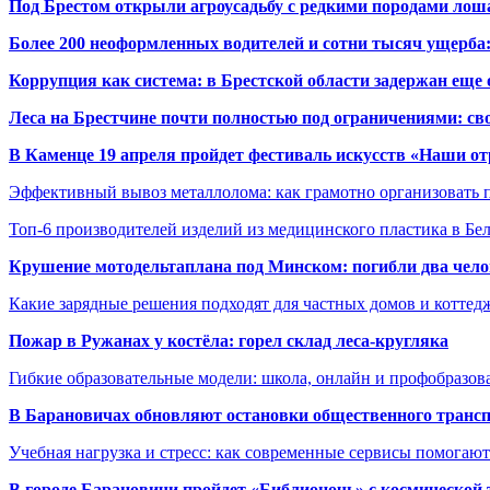
Под Брестом открыли агроусадьбу с редкими породами лош
Более 200 неоформленных водителей и сотни тысяч ущерба:
Коррупция как система: в Брестской области задержан еще
Леса на Брестчине почти полностью под ограничениями: св
В Каменце 19 апреля пройдет фестиваль искусств «Наши о
Эффективный вывоз металлолома: как грамотно организовать 
Топ-6 производителей изделий из медицинского пластика в Бе
Крушение мотодельтаплана под Минском: погибли два чело
Какие зарядные решения подходят для частных домов и коттед
Пожар в Ружанах у костёла: горел склад леса-кругляка
Гибкие образовательные модели: школа, онлайн и профобразов
В Барановичах обновляют остановки общественного транс
Учебная нагрузка и стресс: как современные сервисы помогаю
В городе Барановичи пройдет «Библионочь» с космической