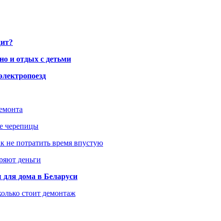
дит?
но и отдых с детьми
электропоезд
ремонта
ше черепицы
как не потратить время впустую
еряют деньги
 для дома в Беларуси
колько стоит демонтаж