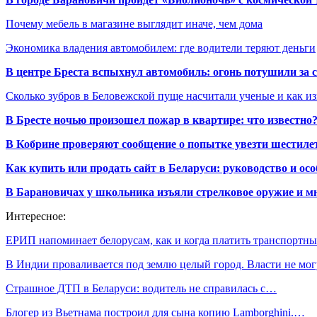
Почему мебель в магазине выглядит иначе, чем дома
Экономика владения автомобилем: где водители теряют деньги
В центре Бреста вспыхнул автомобиль: огонь потушили за
Сколько зубров в Беловежской пуще насчитали ученые и как из
В Бресте ночью произошел пожар в квартире: что известно
В Кобрине проверяют сообщение о попытке увезти шестилет
Как купить или продать сайт в Беларуси: руководство и ос
В Барановичах у школьника изъяли стрелковое оружие и м
Интересное:
ЕРИП напоминает белорусам, как и когда платить транспорт
В Индии проваливается под землю целый город. Власти не мо
Страшное ДТП в Беларуси: водитель не справилась с…
Блогер из Вьетнама построил для сына копию Lamborghini.…