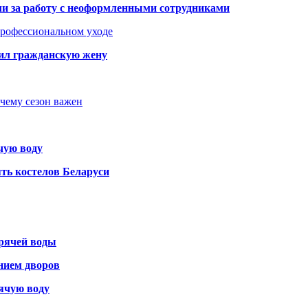
али за работу с неоформленными сотрудниками
 профессиональном уходе
бил гражданскую жену
очему сезон важен
чую воду
ть костелов Беларуси
орячей воды
янием дворов
рячую воду