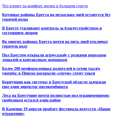
Что влияет на комфорт жизни в большом городе
Крупные районы Бреста на несколько дней останутся без
горячей воды
В Бресте усиливают контроль за благоустройством и
состоянием дворов
Во многих районах Бреста почти на пять дней отключат
горячую воду
Под Брестом открыли агроусадьбу с редкими породами
лошадей и контактным зоопарком
Более 200 неоформленных водителей и сотни тысяч
ущерба: в Пинске раскрыли «серую» схему такси
Коррупция как система: в Брестской области задержан
еще один директор мясокомбината
Леса на Брестчине почти полностью под ограничениями:
свободным остался один район
В Каменце 19 апреля пройдет фестиваль искусств «Наши
отражения»