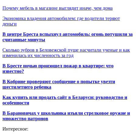
Почему мебель в магазине выглядит иначе, чем дома
Экономика владения автомобилем: где водители теряют
деньги
В центре Бреста вспыхнул автомобиль: огонь потушили за
считанные минуты
Сколько зубров в Беловежской пуще насчитали ученые и как
изменилась их численность за год
В Бресте ночью произошел пожар в квартире: что
известно?
В Кобрине проверяют сообщение о попытке увезти
шестилетнего ребенка
Как купить или продать сайт в Беларуси: руководство и
особенности
В Барановичах у школьника изъяли стрелковое оружие и
множество патронов
Интересное: