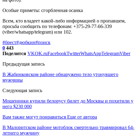
Особые приметы: сгорбленная осанка
Всем, кто владеет какой-либо информацией о пропавшем,
просьба сообщить по телефонам: +375-29-77-66-339
(viber/whatsapp/telegram) или 102.
#брест
#дюбкин
#поиск
0
443
Поделится
VK
OK.ru
Facebook
Twitter
WhatsApp
Telegram
Viber
Предыдущая запись
В Жабинковском районе обнаружено тело утонувшего
мужчины
Следующая запись
Мошенники купили белорусу билет до Москвы и похитили у
него $230 000
Вам также могут понравиться
Еще от автора
В Малоритском районе мотоблок смертельно травмировал 64-
летнего мужчину