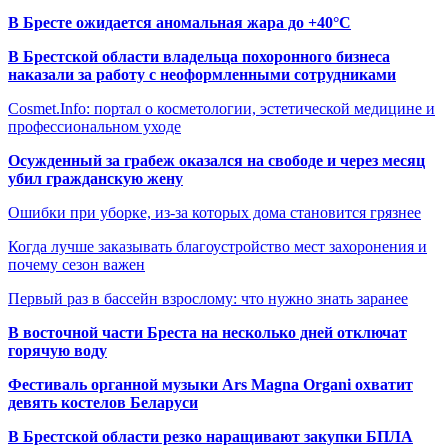
В Бресте ожидается аномальная жара до +40°C
В Брестской области владельца похоронного бизнеса
наказали за работу с неоформленными сотрудниками
Cosmet.Info: портал о косметологии, эстетической медицине и
профессиональном уходе
Осужденный за грабеж оказался на свободе и через месяц
убил гражданскую жену
Ошибки при уборке, из-за которых дома становится грязнее
Когда лучше заказывать благоустройство мест захоронения и
почему сезон важен
Первый раз в бассейн взрослому: что нужно знать заранее
В восточной части Бреста на несколько дней отключат
горячую воду
Фестиваль органной музыки Ars Magna Organi охватит
девять костелов Беларуси
В Брестской области резко наращивают закупки БПЛА