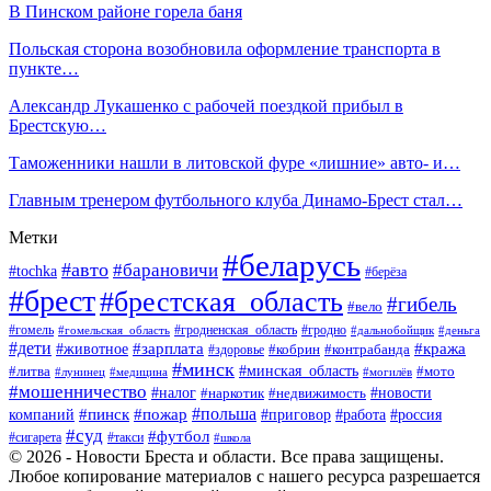
В Пинском районе горела баня
Польская сторона возобновила оформление транспорта в
пункте…
Александр Лукашенко с рабочей поездкой прибыл в
Брестскую…
Таможенники нашли в литовской фуре «лишние» авто- и…
Главным тренером футбольного клуба Динамо-Брест стал…
Метки
#беларусь
#авто
#барановичи
#tochka
#берёза
#брест
#брестская_область
#гибель
#вело
#гродненская_область
#гомель
#гомельская_область
#гродно
#дальнобойщик
#деньга
#дети
#зарплата
#животное
#кража
#кобрин
#контрабанда
#здоровье
#минск
#минская_область
#литва
#мото
#лунинец
#медицина
#могилёв
#мошенничество
#новости
#налог
#недвижимость
#наркотик
#польша
#пинск
#пожар
компаний
#приговор
#работа
#россия
#суд
#футбол
#такси
#сигарета
#школа
© 2026 - Новости Бреста и области. Все права защищены.
Любое копирование материалов с нашего ресурса разрешается