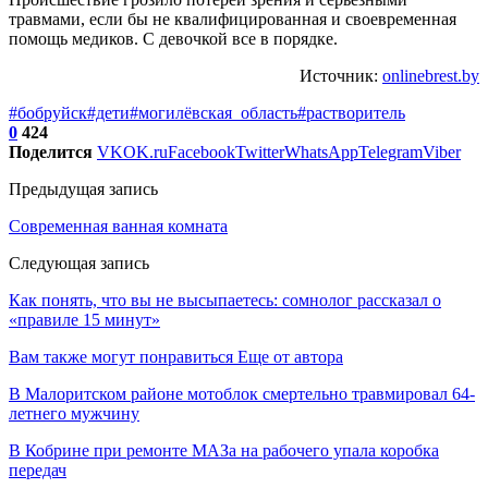
травмами, если бы не квалифицированная и своевременная
помощь медиков. С девочкой все в порядке.
Источник:
onlinebrest.by
#бобруйск
#дети
#могилёвская_область
#растворитель
0
424
Поделится
VK
OK.ru
Facebook
Twitter
WhatsApp
Telegram
Viber
Предыдущая запись
Современная ванная комната
Следующая запись
Как понять, что вы не высыпаетесь: сомнолог рассказал о
«правиле 15 минут»
Вам также могут понравиться
Еще от автора
В Малоритском районе мотоблок смертельно травмировал 64-
летнего мужчину
В Кобрине при ремонте МАЗа на рабочего упала коробка
передач