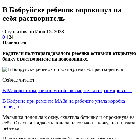
В Бобруйске ребенок опрокинул на
себя растворитель
Опубликовано
Июн 15, 2023
0
424
Поделится
Родители полуторагодовалого ребенка оставили открытую
банку с растворителе на подоконнике.
Сейчас читают
В Малоритском районе мотоблок смертельно травмировал…
В Кобрине при ремонте МАЗа на рабочего упала коробка
передач
Малышка подошла к окну, схватила бутылку и опрокинула на
себя. Опасная жидкость попала не только на кожу, но и в глаза
ребенка.
Происшествие грозило потерей зрения и серьезными