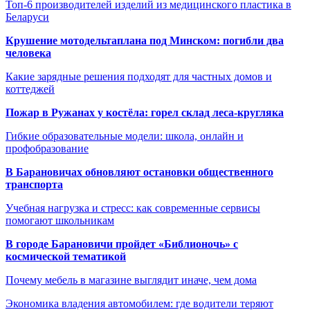
Топ-6 производителей изделий из медицинского пластика в
Беларуси
Крушение мотодельтаплана под Минском: погибли два
человека
Какие зарядные решения подходят для частных домов и
коттеджей
Пожар в Ружанах у костёла: горел склад леса-кругляка
Гибкие образовательные модели: школа, онлайн и
профобразование
В Барановичах обновляют остановки общественного
транспорта
Учебная нагрузка и стресс: как современные сервисы
помогают школьникам
В городе Барановичи пройдет «Библионочь» с
космической тематикой
Почему мебель в магазине выглядит иначе, чем дома
Экономика владения автомобилем: где водители теряют