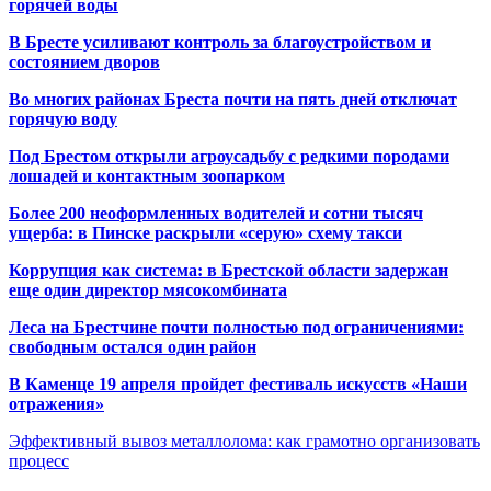
горячей воды
В Бресте усиливают контроль за благоустройством и
состоянием дворов
Во многих районах Бреста почти на пять дней отключат
горячую воду
Под Брестом открыли агроусадьбу с редкими породами
лошадей и контактным зоопарком
Более 200 неоформленных водителей и сотни тысяч
ущерба: в Пинске раскрыли «серую» схему такси
Коррупция как система: в Брестской области задержан
еще один директор мясокомбината
Леса на Брестчине почти полностью под ограничениями:
свободным остался один район
В Каменце 19 апреля пройдет фестиваль искусств «Наши
отражения»
Эффективный вывоз металлолома: как грамотно организовать
процесс