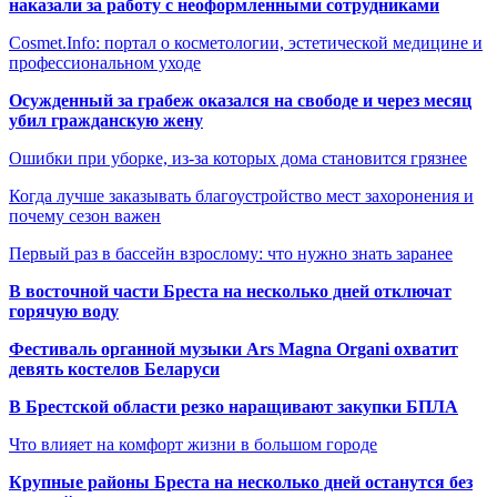
наказали за работу с неоформленными сотрудниками
Cosmet.Info: портал о косметологии, эстетической медицине и
профессиональном уходе
Осужденный за грабеж оказался на свободе и через месяц
убил гражданскую жену
Ошибки при уборке, из-за которых дома становится грязнее
Когда лучше заказывать благоустройство мест захоронения и
почему сезон важен
Первый раз в бассейн взрослому: что нужно знать заранее
В восточной части Бреста на несколько дней отключат
горячую воду
Фестиваль органной музыки Ars Magna Organi охватит
девять костелов Беларуси
В Брестской области резко наращивают закупки БПЛА
Что влияет на комфорт жизни в большом городе
Крупные районы Бреста на несколько дней останутся без