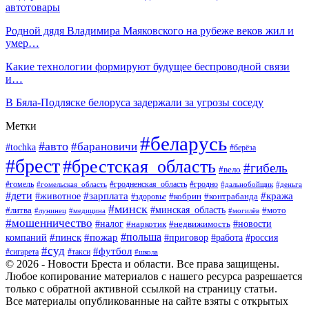
автотовары
Родной дядя Владимира Маяковского на рубеже веков жил и
умер…
Какие технологии формируют будущее беспроводной связи
и…
В Бяла-Подляске белоруса задержали за угрозы соседу
Метки
#беларусь
#авто
#барановичи
#tochka
#берёза
#брест
#брестская_область
#гибель
#вело
#гродненская_область
#гомель
#гомельская_область
#гродно
#дальнобойщик
#деньга
#дети
#зарплата
#животное
#кража
#кобрин
#контрабанда
#здоровье
#минск
#минская_область
#литва
#мото
#лунинец
#медицина
#могилёв
#мошенничество
#новости
#налог
#недвижимость
#наркотик
#польша
#пинск
#пожар
компаний
#приговор
#работа
#россия
#суд
#футбол
#такси
#сигарета
#школа
© 2026 - Новости Бреста и области. Все права защищены.
Любое копирование материалов с нашего ресурса разрешается
только с обратной активной ссылкой на страницу статьи.
Все материалы опубликованные на сайте взяты с открытых