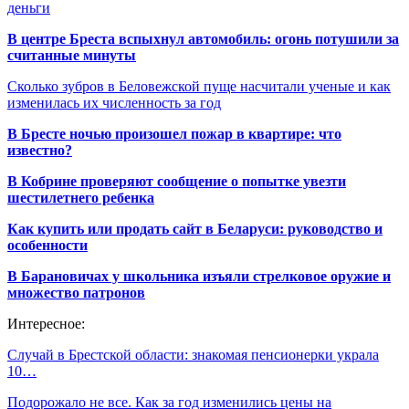
деньги
В центре Бреста вспыхнул автомобиль: огонь потушили за
считанные минуты
Сколько зубров в Беловежской пуще насчитали ученые и как
изменилась их численность за год
В Бресте ночью произошел пожар в квартире: что
известно?
В Кобрине проверяют сообщение о попытке увезти
шестилетнего ребенка
Как купить или продать сайт в Беларуси: руководство и
особенности
В Барановичах у школьника изъяли стрелковое оружие и
множество патронов
Интересное:
Случай в Брестской области: знакомая пенсионерки украла
10…
Подорожало не все. Как за год изменились цены на