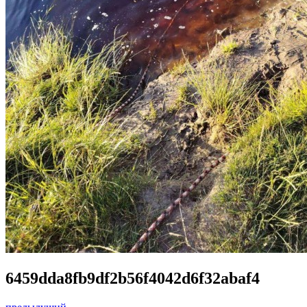
6459dda8fb9df2b56f4042d6f32abaf4