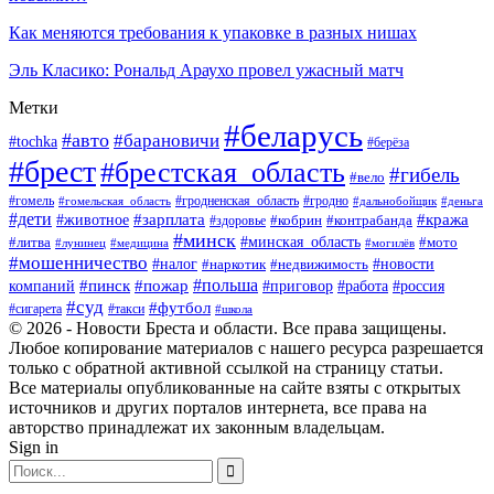
Как меняются требования к упаковке в разных нишах
Эль Класико: Рональд Араухо провел ужасный матч
Метки
#беларусь
#авто
#барановичи
#tochka
#берёза
#брест
#брестская_область
#гибель
#вело
#гродненская_область
#гомель
#гомельская_область
#гродно
#дальнобойщик
#деньга
#дети
#зарплата
#животное
#кража
#кобрин
#контрабанда
#здоровье
#минск
#минская_область
#литва
#мото
#лунинец
#медицина
#могилёв
#мошенничество
#новости
#налог
#недвижимость
#наркотик
#польша
#пинск
#пожар
компаний
#приговор
#работа
#россия
#суд
#футбол
#такси
#сигарета
#школа
© 2026 - Новости Бреста и области. Все права защищены.
Любое копирование материалов с нашего ресурса разрешается
только с обратной активной ссылкой на страницу статьи.
Все материалы опубликованные на сайте взяты с открытых
источников и других порталов интернета, все права на
авторство принадлежат их законным владельцам.
Sign in