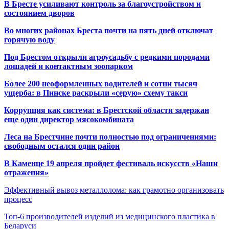
В Бресте усиливают контроль за благоустройством и
состоянием дворов
Во многих районах Бреста почти на пять дней отключат
горячую воду
Под Брестом открыли агроусадьбу с редкими породами
лошадей и контактным зоопарком
Более 200 неоформленных водителей и сотни тысяч
ущерба: в Пинске раскрыли «серую» схему такси
Коррупция как система: в Брестской области задержан
еще один директор мясокомбината
Леса на Брестчине почти полностью под ограничениями:
свободным остался один район
В Каменце 19 апреля пройдет фестиваль искусств «Наши
отражения»
Эффективный вывоз металлолома: как грамотно организовать
процесс
Топ-6 производителей изделий из медицинского пластика в
Беларуси