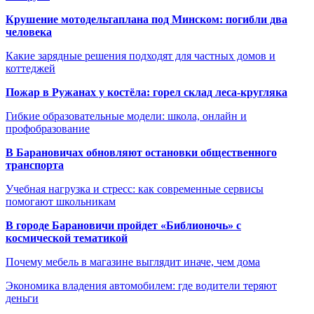
Крушение мотодельтаплана под Минском: погибли два
человека
Какие зарядные решения подходят для частных домов и
коттеджей
Пожар в Ружанах у костёла: горел склад леса-кругляка
Гибкие образовательные модели: школа, онлайн и
профобразование
В Барановичах обновляют остановки общественного
транспорта
Учебная нагрузка и стресс: как современные сервисы
помогают школьникам
В городе Барановичи пройдет «Библионочь» с
космической тематикой
Почему мебель в магазине выглядит иначе, чем дома
Экономика владения автомобилем: где водители теряют
деньги