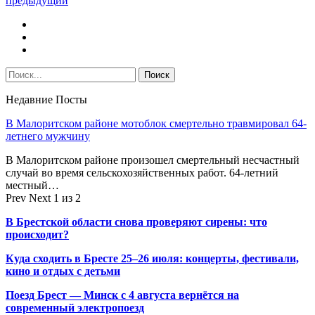
предыдущий
Недавние Посты
В Малоритском районе мотоблок смертельно травмировал 64-
летнего мужчину
В Малоритском районе произошел смертельный несчастный
случай во время сельскохозяйственных работ. 64-летний
местный…
Prev
Next
1 из 2
В Брестской области снова проверяют сирены: что
происходит?
Куда сходить в Бресте 25–26 июля: концерты, фестивали,
кино и отдых с детьми
Поезд Брест — Минск с 4 августа вернётся на
современный электропоезд