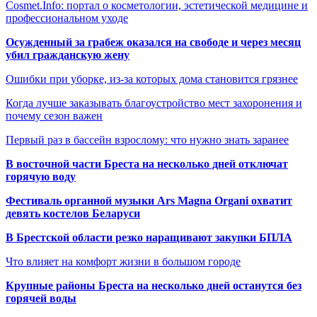
Cosmet.Info: портал о косметологии, эстетической медицине и
профессиональном уходе
Осужденный за грабеж оказался на свободе и через месяц
убил гражданскую жену
Ошибки при уборке, из-за которых дома становится грязнее
Когда лучше заказывать благоустройство мест захоронения и
почему сезон важен
Первый раз в бассейн взрослому: что нужно знать заранее
В восточной части Бреста на несколько дней отключат
горячую воду
Фестиваль органной музыки Ars Magna Organi охватит
девять костелов Беларуси
В Брестской области резко наращивают закупки БПЛА
Что влияет на комфорт жизни в большом городе
Крупные районы Бреста на несколько дней останутся без
горячей воды