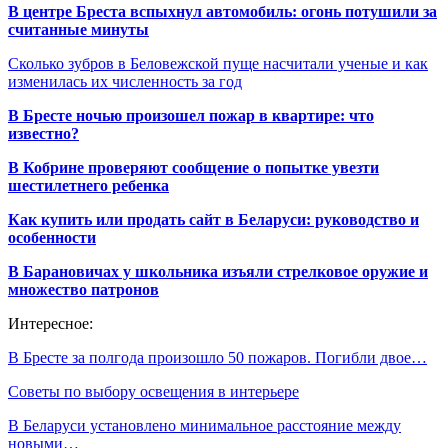
В центре Бреста вспыхнул автомобиль: огонь потушили за
считанные минуты
Сколько зубров в Беловежской пуще насчитали ученые и как
изменилась их численность за год
В Бресте ночью произошел пожар в квартире: что
известно?
В Кобрине проверяют сообщение о попытке увезти
шестилетнего ребенка
Как купить или продать сайт в Беларуси: руководство и
особенности
В Барановичах у школьника изъяли стрелковое оружие и
множество патронов
Интересное:
В Бресте за полгода произошло 50 пожаров. Погибли двое…
Советы по выбору освещения в интерьере
В Беларуси установлено минимальное расстояние между
новыми…