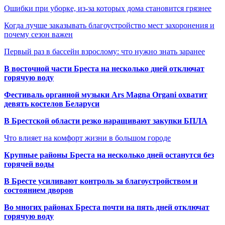
Ошибки при уборке, из-за которых дома становится грязнее
Когда лучше заказывать благоустройство мест захоронения и
почему сезон важен
Первый раз в бассейн взрослому: что нужно знать заранее
В восточной части Бреста на несколько дней отключат
горячую воду
Фестиваль органной музыки Ars Magna Organi охватит
девять костелов Беларуси
В Брестской области резко наращивают закупки БПЛА
Что влияет на комфорт жизни в большом городе
Крупные районы Бреста на несколько дней останутся без
горячей воды
В Бресте усиливают контроль за благоустройством и
состоянием дворов
Во многих районах Бреста почти на пять дней отключат
горячую воду