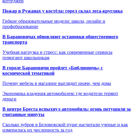
коттеджей
Пожар в Ружанах у костёла: горел склад леса-кругляка
Гибкие образовательные модели: школа, онлайн и
профобразование
В Барановичах обновляют остановки общественного
транспорта
Учебная нагрузка и стресс: как современные сервисы
помогают школьникам
В городе Барановичи пройдет «Библионочь» с
космической тематикой
Почему мебель в магазине выглядит иначе, чем дома
Экономика владения автомобилем: где водители теряют
деньги
В центре Бреста вспыхнул автомобиль: огонь потушили за
считанные минуты
Сколько зубров в Беловежской пуще насчитали ученые и как
изменилась их численность за год