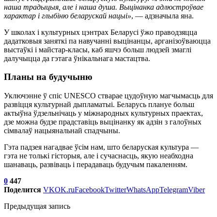
наша традыцыя, але і наша душа. Выцінанка адлюстроўвае
характар і глыбіню беларускай нацыі»
, — адзначыла яна.
У школах і культурных цэнтрах Беларусі ўжо праводзяцца
дадатковыя заняткі па навучанні выцінанцы, арганізоўваюцца
выстаўкі і майстар-класы, каб яшчэ больш людзей змаглі
далучыцца да гэтага ўнікальнага мастацтва.
Планы на будучыню
Уключэнне ў спіс UNESCO стварае цудоўную магчымасць для
развіцця культурнай дыпламатыі. Беларусь плануе больш
актыўна ўдзельнічаць у міжнародных культурных праектах,
дзе можна будзе прадставіць выцінанку як адзін з галоўных
сімвалаў нацыянальнай спадчыны.
Гэта падзея нагадвае ўсім нам, што беларуская культура —
гэта не толькі гісторыя, але і сучаснасць, якую неабходна
шанаваць, развіваць і перадаваць будучым пакаленням.
0
447
Поделится
VK
OK.ru
Facebook
Twitter
WhatsApp
Telegram
Viber
Предыдущая запись