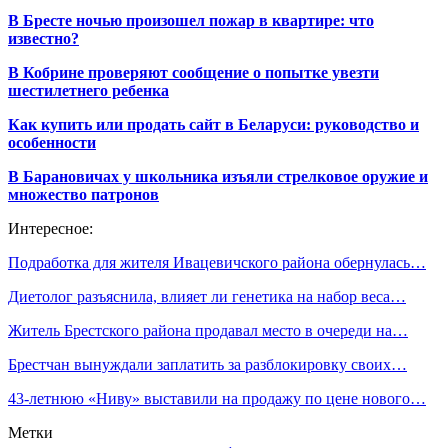
В Бресте ночью произошел пожар в квартире: что
известно?
В Кобрине проверяют сообщение о попытке увезти
шестилетнего ребенка
Как купить или продать сайт в Беларуси: руководство и
особенности
В Барановичах у школьника изъяли стрелковое оружие и
множество патронов
Интересное:
Подработка для жителя Ивацевичского района обернулась…
Диетолог разъяснила, влияет ли генетика на набор веса…
Житель Брестского района продавал место в очереди на…
Брестчан вынуждали заплатить за разблокировку своих…
43-летнюю «Ниву» выставили на продажу по цене нового…
Метки