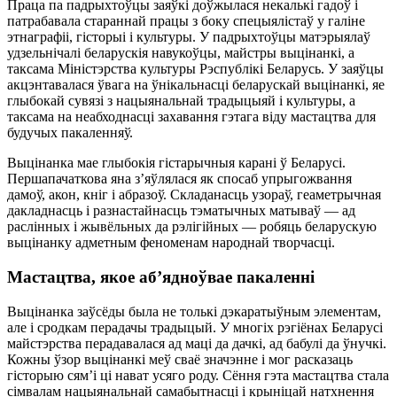
Праца па падрыхтоўцы заяўкі доўжылася некалькі гадоў і
патрабавала стараннай працы з боку спецыялістаў у галіне
этнаграфіі, гісторыі і культуры. У падрыхтоўцы матэрыялаў
удзельнічалі беларускія навукоўцы, майстры выцінанкі, а
таксама Міністэрства культуры Рэспублікі Беларусь. У заяўцы
акцэнтавалася ўвага на ўнікальнасці беларускай выцінанкі, яе
глыбокай сувязі з нацыянальнай традыцыяй і культуры, а
таксама на неабходнасці захавання гэтага віду мастацтва для
будучых пакаленняў.
Выцінанка мае глыбокія гістарычныя карані ў Беларусі.
Першапачаткова яна з’яўлялася як спосаб упрыгожвання
дамоў, акон, кніг і абразоў. Складанасць узораў, геаметрычная
дакладнасць і разнастайнасць тэматычных матываў — ад
раслінных і жывёльных да рэлігійных — робяць беларускую
выцінанку адметным феноменам народнай творчасці.
Мастацтва, якое аб’ядноўвае пакаленні
Выцінанка заўсёды была не толькі дэкаратыўным элементам,
але і сродкам перадачы традыцый. У многіх рэгіёнах Беларусі
майстэрства перадавалася ад маці да дачкі, ад бабулі да ўнучкі.
Кожны ўзор выцінанкі меў сваё значэнне і мог расказаць
гісторыю сям’і ці нават усяго роду. Сёння гэта мастацтва стала
сімвалам нацыянальнай самабытнасці і крыніцай натхнення