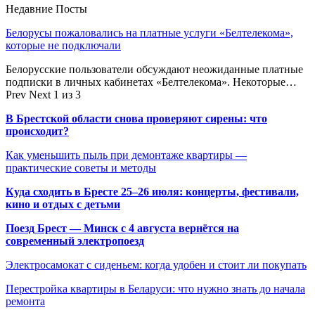
Недавние Посты
Белорусы пожаловались на платные услуги «Белтелекома»,
которые не подключали
Белорусские пользователи обсуждают неожиданные платные
подписки в личных кабинетах «Белтелекома». Некоторые…
Prev
Next
1 из 3
В Брестской области снова проверяют сирены: что
происходит?
Как уменьшить пыль при демонтаже квартиры —
практические советы и методы
Куда сходить в Бресте 25–26 июля: концерты, фестивали,
кино и отдых с детьми
Поезд Брест — Минск с 4 августа вернётся на
современный электропоезд
Электросамокат с сиденьем: когда удобен и стоит ли покупать
Перестройка квартиры в Беларуси: что нужно знать до начала
ремонта