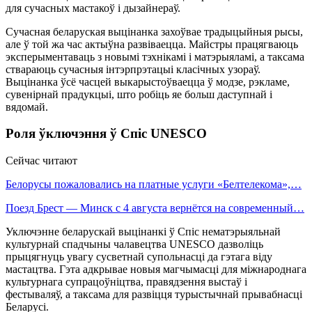
для сучасных мастакоў і дызайнераў.
Сучасная беларуская выцінанка захоўвае традыцыйныя рысы,
але ў той жа час актыўна развіваецца. Майстры працягваюць
эксперыментаваць з новымі тэхнікамі і матэрыяламі, а таксама
ствараюць сучасныя інтэрпрэтацыі класічных узораў.
Выцінанка ўсё часцей выкарыстоўваецца ў модзе, рэкламе,
сувенірнай прадукцыі, што робіць яе больш даступнай і
вядомай.
Роля ўключэння ў Спіс UNESCO
Сейчас читают
Белорусы пожаловались на платные услуги «Белтелекома»,…
Поезд Брест — Минск с 4 августа вернётся на современный…
Уключэнне беларускай выцінанкі ў Спіс нематэрыяльнай
культурнай спадчыны чалавецтва UNESCO дазволіць
прыцягнуць увагу сусветнай супольнасці да гэтага віду
мастацтва. Гэта адкрывае новыя магчымасці для міжнароднага
культурнага супрацоўніцтва, правядзення выстаў і
фестываляў, а таксама для развіцця турыстычнай прывабнасці
Беларусі.