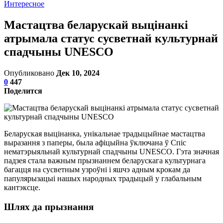
Интересное
Мастацтва беларускай выцінанкі
атрымала статус сусветнай культурнай
спадчыны UNESCO
Опубликовано
Дек 10, 2024
0
447
Поделится
Беларуская выцінанка, унікальнае традыцыйнае мастацтва
выразання з паперы, была афіцыйна ўключана ў Спіс
нематэрыяльнай культурнай спадчыны UNESCO. Гэта значная
падзея стала важным прызнаннем беларускага культурнага
багацця на сусветным узроўні і яшчэ адным крокам да
папулярызацыі нашых народных традыцый у глабальным
кантэксце.
Шлях да прызнання