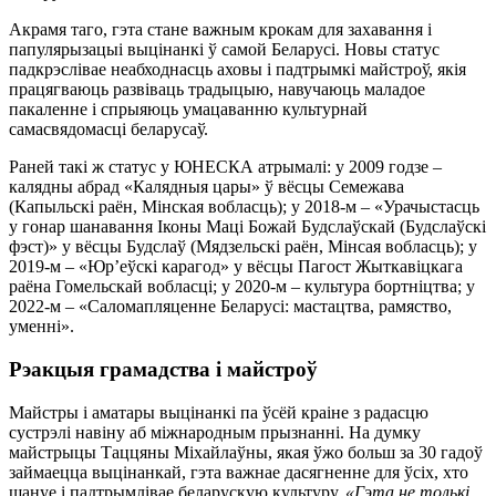
Акрамя таго, гэта стане важным крокам для захавання і
папулярызацыі выцінанкі ў самой Беларусі. Новы статус
падкрэслівае неабходнасць аховы і падтрымкі майстроў, якія
працягваюць развіваць традыцыю, навучаюць маладое
пакаленне і спрыяюць умацаванню культурнай
самасвядомасці беларусаў.
Раней такі ж статус у ЮНЕСКА атрымалі: у 2009 годзе –
калядны абрад «Калядныя цары» ў вёсцы Семежава
(Капыльскі раён, Мінская вобласць); у 2018-м – «Урачыстасць
у гонар шанавання Іконы Маці Божай Будслаўскай (Будслаўскі
фэст)» у вёсцы Будслаў (Мядзельскі раён, Мінсая вобласць); у
2019-м – «Юр’еўскі карагод» у вёсцы Пагост Жыткавіцкага
раёна Гомельскай вобласці; у 2020-м – культура бортніцтва; у
2022-м – «Саломапляценне Беларусі: мастацтва, рамяство,
уменні».
Рэакцыя грамадства і майстроў
Майстры і аматары выцінанкі па ўсёй краіне з радасцю
сустрэлі навіну аб міжнародным прызнанні. На думку
майстрыцы Таццяны Міхайлаўны, якая ўжо больш за 30 гадоў
займаецца выцінанкай, гэта важнае дасягненне для ўсіх, хто
шануе і падтрымлівае беларускую культуру.
«Гэта не толькі