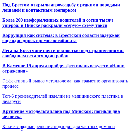
Под Брестом открыли агроусадьбу с редкими породами
лошадей и контактным зоопарком
Более 200 неоформленных водителей и сотни тысяч
ущерба: в Пинске раскрыли «серую» схему такси
Коррупция как система: в Брестской области задержан
еще один директор мясокомбината
Леса на Брестчине почти полностью под ограничениями:
свободным остался один район
В Каменце 19 апреля пройдет фестиваль искусств «Наши
отражения»
Эффективный вывоз металлолома: как грамотно организовать
процесс
Топ-6 производителей изделий из медицинского пластика в
Беларуси
Крушение мотодельтаплана под Минском: погибли два
человека
Какие зарядные решения подходят для частных домов и