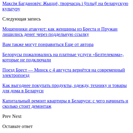
Максім Багдановіч: Жыццё, творчасць і ўплыў на беларускую
культуру
Следующая запись
Мошенники атакуют: как женщины из Бреста и Пружан
лишились денег через поддельную ссылку
Вам также могут понравиться
Еще от автора
Белорусы пожаловались на платные услуги «Белтелекома»,
которые не подключали
Поезд Брест — Минск с 4 августа вернётся на современный
электропоезд
Как выгоднее покупать продукты, одежду, технику и товары
для дома в Беларуси
Капитальный ремонт квартиры в Беларуси: с чего начинать и
сколько стоит демонтаж
Prev
Next
Оставьте ответ