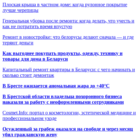
Плоская крыша в частном доме: когда рулонное покрытие
лучше черепицы
Генеральная уборка после ремонта: когда делать, что учесть и
как не потратить время впустую
Ремонт в новостройке: что белорусы делают сначала — и где
теряют деньги
Как выгоднее покупать продукты, одежду, технику и
товары для дома в Беларуси
Капитальный ремонт квартиры в Беларуси: с чего начинать и
сколько стоит демонтаж
В Бресте ожидается аномальная жара до +40°C
В Брестской области владельца похоронного бизнеса
наказали за работу с неоформленными сотрудниками
Cosmet.Info: портал о косметологии, эстетической медицине и
профессиональном уходе
Осужденный за грабеж оказался на свободе и через месяц
убил гражданскую жену