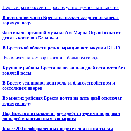
Первый раз в бассейн взрослому: что нужно знать заранее
В восточной части Бреста на несколько дней отключат
горячую воду
Фестиваль органной музыки Ars Magna Organi охватит
девять костелов Беларуси
В Брестской области резко наращивают закупки БПЛА
Что влияет на комфорт жизни в большом городе
Крупные районы Бреста на несколько дней останутся без
горячей воды
В Бресте усиливают контроль за благоустройством и
состоянием дворов
Во многих районах Бреста почти на пять дней отключат
горячую воду
Под Брестом открыли агроусадьбу с редкими породами
лошадей и контактным зоопарком
Более 200 неоформленных водителей и сотни тысяч