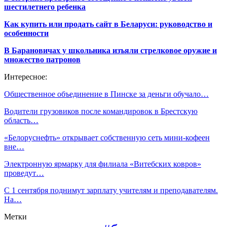
шестилетнего ребенка
Как купить или продать сайт в Беларуси: руководство и
особенности
В Барановичах у школьника изъяли стрелковое оружие и
множество патронов
Интересное:
Общественное объединение в Пинске за деньги обучало…
Водители грузовиков после командировок в Брестскую
область…
«Белоруснефть» открывает собственную сеть мини-кофеен
вне…
Электронную ярмарку для филиала «Витебских ковров»
проведут…
С 1 сентября поднимут зарплату учителям и преподавателям.
На…
Метки