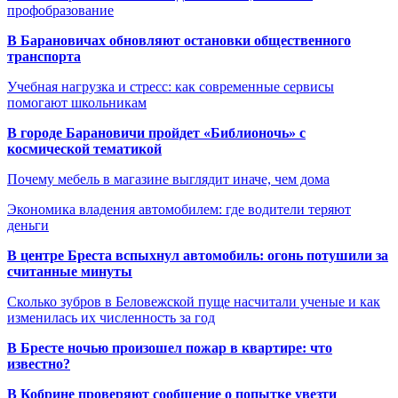
профобразование
В Барановичах обновляют остановки общественного
транспорта
Учебная нагрузка и стресс: как современные сервисы
помогают школьникам
В городе Барановичи пройдет «Библионочь» с
космической тематикой
Почему мебель в магазине выглядит иначе, чем дома
Экономика владения автомобилем: где водители теряют
деньги
В центре Бреста вспыхнул автомобиль: огонь потушили за
считанные минуты
Сколько зубров в Беловежской пуще насчитали ученые и как
изменилась их численность за год
В Бресте ночью произошел пожар в квартире: что
известно?
В Кобрине проверяют сообщение о попытке увезти