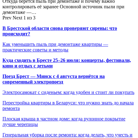
Откуда берётся пыль при демонтаже и почему важно
контролировать её заранее Основной источник пыли при
демонтаже —…
Prev
Next
1 из 3
В Брестской области снова проверяют сирены: что
происходит?
Как уменьшить пыль при демонтаже квартиры —
практические советы и методы
Куда сходить в Бресте 25–26 июля: концерты, фестивали,
кино и отдых с детьми
Поезд Брест — Минск с 4 августа вернётся на
современный электропоезд
Электросамокат с сиденьем: когда удобен и стоит ли покупать
Перестройка квартиры в Беларуси: что нужно знать до начала
ремонта
Плоская крыша в частном доме: когда рулонное покрытие
лучше черепицы
Генеральная уборка после ремонта: когда делать, что учесть и