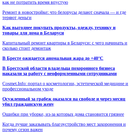
как не потратить время впустую
Ремонт в новостройке: что белорусы делают сначала — и где
теряют деньги
Как выгоднее покупать продукты, одежду, технику и
товары для дома в Беларуси
Капитальный ремонт квартиры в Беларуси: с чего начинать и
сколько стоит демонтаж
В Бресте ожидается аномальная жара до +40°C
В Брестской области владельца похоронного бизнеса
наказали за работу с неоформленными сотрудниками
Cosmet.Info: портал о косметологии, эстетической медицине и
профессиональном уходе
Осужденный за грабеж оказался на свободе и через месяц
убил гражданскую жену
Ошибки при уборке, из-за которых дома становится грязнее
Когда лучше заказывать благоустройство мест захоронения и
почему сезон важен