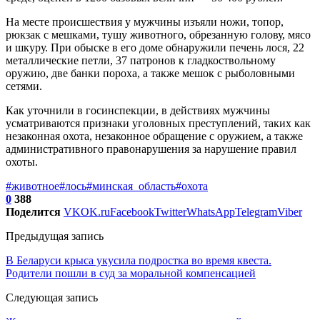
На месте происшествия у мужчины изъяли ножи, топор,
рюкзак с мешками, тушу животного, обрезанную голову, мясо
и шкуру. При обыске в его доме обнаружили печень лося, 22
металлические петли, 37 патронов к гладкоствольному
оружию, две банки пороха, а также мешок с рыболовными
сетями.
Как уточнили в госинспекции, в действиях мужчины
усматриваются признаки уголовных преступлений, таких как
незаконная охота, незаконное обращение с оружием, а также
административного правонарушения за нарушение правил
охоты.
#животное
#лось
#минская_область
#охота
0
388
Поделится
VK
OK.ru
Facebook
Twitter
WhatsApp
Telegram
Viber
Предыдущая запись
В Беларуси крыса укусила подростка во время квеста.
Родители пошли в суд за моральной компенсацией
Следующая запись