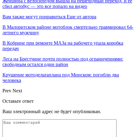
Женщина с велосипедом вышла на пешеходный переход, и ее
сбил автобус — это все попало на видео
Вам также могут понравиться
Еще от автора
В Малоритском районе мотоблок смертельно травмировал 64-
летнего мужчину
В Кобрине при ремонте МАЗа на рабочего упала коробка
передач
Леса на Брестчине почти полностью под ограничениями:
свободным остался один район
Крушение мотодельтаплана под Минском: погибли два
человека
Prev
Next
Оставьте ответ
Ваш электронный адрес не будет опубликован.