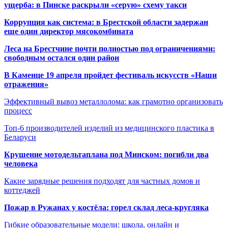
ущерба: в Пинске раскрыли «серую» схему такси
Коррупция как система: в Брестской области задержан
еще один директор мясокомбината
Леса на Брестчине почти полностью под ограничениями:
свободным остался один район
В Каменце 19 апреля пройдет фестиваль искусств «Наши
отражения»
Эффективный вывоз металлолома: как грамотно организовать
процесс
Топ-6 производителей изделий из медицинского пластика в
Беларуси
Крушение мотодельтаплана под Минском: погибли два
человека
Какие зарядные решения подходят для частных домов и
коттеджей
Пожар в Ружанах у костёла: горел склад леса-кругляка
Гибкие образовательные модели: школа, онлайн и